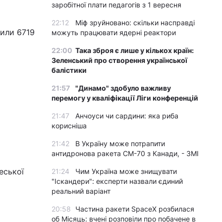
заробітної плати педагогів з 1 вересня
22:12
Міф зруйновано: скільки насправді
вили 6719
можуть працювати ядерні реактори
22:00
Така зброя є лише у кількох країн:
Зеленський про створення української
балістики
21:57
"Динамо" здобуло важливу
перемогу у кваліфікації Ліги конференцій
21:47
Анчоуси чи сардини: яка риба
корисніша
21:42
В Україну може потрапити
антидронова ракета CM-70 з Канади, - ЗМІ
еської
21:24
Чим Україна може знищувати
"Іскандери": експерти назвали єдиний
реальний варіант
20:58
Частина ракети SpaceX розбилася
об Місяць: вчені розповіли про побачене в