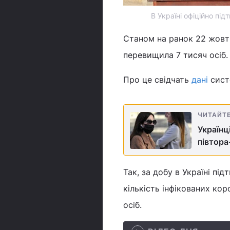
В Україні офіційно пі
Станом на ранок 22 жовтн
перевищила 7 тисяч осіб.
Про це свідчать
дані
сист
ЧИТАЙТ
Українц
півтора
Так, за добу в Україні п
кількість інфікованих кор
осіб.