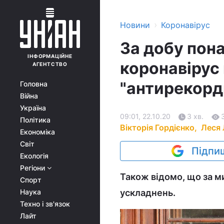
›
Новини
Коронавірус
За добу пона
ІНФОРМАЦІЙНЕ
коронавірус 
АГЕНТСТВО
"антирекорд
Головна
Війна
Україна
09:01, 22.10.20
3 хв.
Політика
Вікторія Гордієнко,
Леся
Економіка
Світ
Підпиш
Екологія
Регіони
Також відомо, що за м
Спорт
Наука
ускладнень.
Техно і зв'язок
Лайт