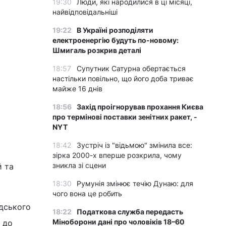
19:30
Люди, які народилися в ці місяці,
найвідповідальніші
19:22
В Україні розподіляти
електроенергію будуть по-новому:
Шмигаль розкрив деталі
18:57
Супутник Сатурна обертається
настільки повільно, що його доба триває
майже 16 днів
18:56
Захід проігнорував прохання Києва
про термінові поставки зенітних ракет, -
NYT
18:42
Зустріч із "відьмою" змінила все:
зірка 2000-х вперше розкрила, чому
зникла зі сцени
й та
18:30
Румунія змінює течію Дунаю: для
чого вона це робить
дського
18:22
Податкова служба передасть
Міноборони дані про чоловіків 18–60
 до