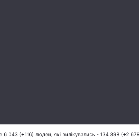
6 043 (+116) людей, які вилікувались - 134 898 (+2 679