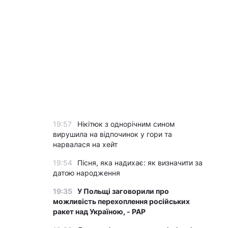
19:57
Нікітюк з однорічним сином
вирушила на відпочинок у гори та
нарвалася на хейт
19:54
Пісня, яка надихає: як визначити за
датою народження
19:35
У Польщі заговорили про
можливість перехоплення російських
ракет над Україною, - PAP