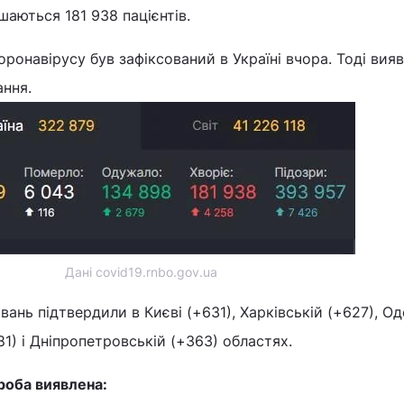
аються 181 938 пацієнтів.
ронавірусу був зафіксований в Україні вчора. Тоді вия
ання.
Дані covid19.rnbo.gov.ua
ань підтвердили в Києві (+631), Харківській (+627), Од
1) і Дніпропетровській (+363) областях.
роба виявлена: