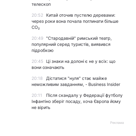
телескоп
20:52
Китай оточив пустелю деревами:
через роки вона почала поглинати більше
CO₂
20:49
"Стародавній" римський театр,
популярний серед туристів, виявився
підробкою
20:45
Ці знаки на долоні є не у всіх: що
вони означають
20:18
Дістатися "нуля" стає майже
неможливим завданням, - Business Insider
20:11
Після скандалу у Федерації футболу
Інфантіно зберіг посаду, хоча Європа йому
не вірить
Реклама