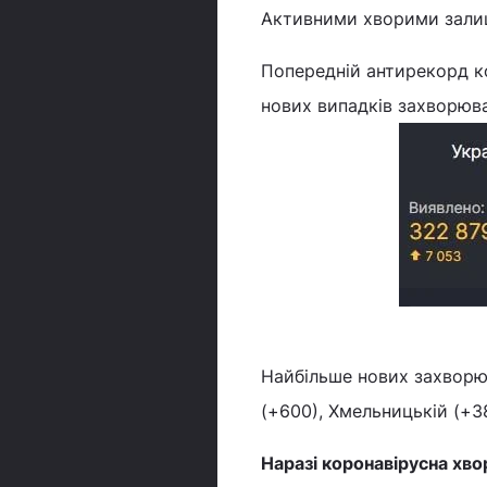
Активними хворими залиш
Попередній антирекорд ко
нових випадків захворюв
Найбільше нових захворюв
(+600), Хмельницькій (+38
Наразі коронавірусна хво