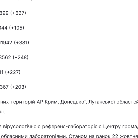
899 (+627)
44 (+105)
1942 (+381)
8562 (+248)
1 (+227)
7367 (+203)
них територій АР Крим, Донецької, Луганської областе
і.
 вірусологічною референс-лабораторією Центру грома
ж обласними лабораторіями. Станом на ранок 22 жовтня