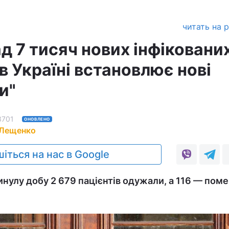
читать на 
д 7 тисяч нових інфіковани
в Україні встановлює нові
и"
3701
ОНОВЛЕНО
 Лещенко
іться на нас в Google
инулу добу 2 679 пацієнтів одужали, а 116 — поме