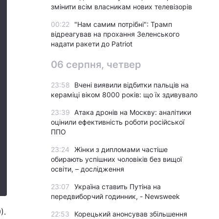
змінити всім власникам нових телевізорів
00:22
"Нам самим потрібні": Трамп
відреагував на прохання Зеленського
надати ракети до Patriot
06 серпня, четвер
23:58
Вчені виявили відбитки пальців на
кераміці віком 8000 років: що їх здивувало
23:39
Атака дронів на Москву: аналітики
оцінили ефективність роботи російської
ППО
23:24
Жінки з дипломами частіше
обирають успішних чоловіків без вищої
освіти, – дослідження
23:07
Україна ставить Путіна на
передвиборчий годинник, - Newsweek
).
22:53
Корецький анонсував збільшення