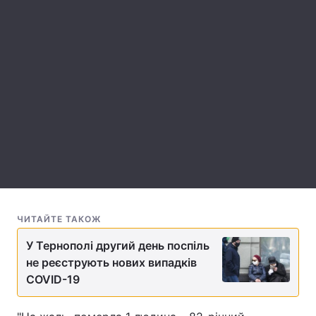
Лонгріди
Відео з Youtube
Статті
Інтерв'ю
Думки
Архів
Вакансії
Контакти
Послуги
ЧИТАЙТЕ ТАКОЖ
У Тернополі другий день поспіль
не реєструють нових випадків
COVID-19