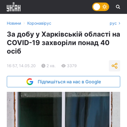
›
Новини
Коронавірус
рус
За добу у Харківській області на
COVID-19 захворіли понад 40
осіб
16:57, 14.05.20
2 хв.
3379
Підпишіться на нас в Google