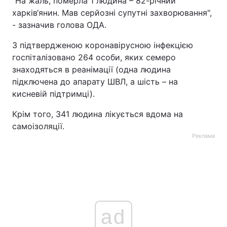
"На жаль, померла 1 людина – 82-річний
харків‘янин. Мав серйозні супутні захворювання",
Тема оформлення
- зазначив голова ОДА.
З підтвердженою коронавірусною інфекцією
госпіталізовано 264 особи, яких семеро
знаходяться в реанімації (одна людина
підключена до апарату ШВЛ, а шість – на
кисневій підтримці).
Крім того, 341 людина лікується вдома на
самоізоляції.
Реклама
ad