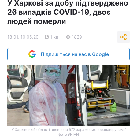
У Харкові за добу підтверджено
26 випадків COVID-19, двоє
людей померли
18:01, 10.05.20
1 хв.
1829
Підпишіться на нас в Google
У Харківській області виявлено 572 заражених коронавірусом /
фото УНІАН