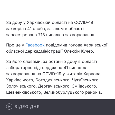
За добу у Харківській області на COVID-19
Головна
Війна
захворіла 41 особа, загалом в області
Україна
Політика
зареєстровано 713 випадків захворювання.
Про це у
Економіка
Facebook
повідомив голова Харківської
Світ
обласної держадміністрації Олексій Кучер.
Спорт
Наука
За його словами, за останню добу в області
лабораторно підтверджено 41 випадок
Техно і зв'язок
Лайт
захворювання на COVID-19 у жителів Харкова,
Зброя
Інциденти
Харківського, Богодухівського, Чугуївського,
Золочівського, Дергачівського, Зміївського,
Здоров'я
Туризм
Шевченківського, Великобурлуцького районів.
Цікавинки
Погода
ВІДЕО ДНЯ
Екологія
Регіони