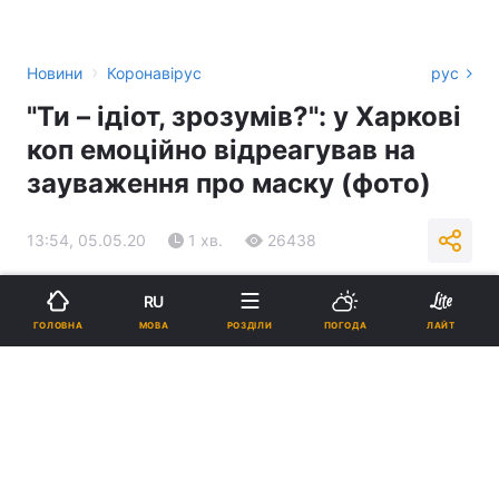
›
Новини
Коронавірус
рус
"Ти – ідіот, зрозумів?": у Харкові
коп емоційно відреагував на
зауваження про маску (фото)
13:54, 05.05.20
1 хв.
26438
Підпишіться на нас в Google
RU
МОВА
ГОЛОВНА
РОЗДІЛИ
ПОГОДА
ЛАЙТ