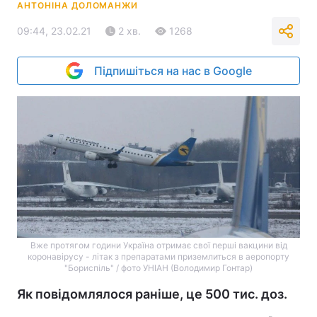
АНТОНІНА ДОЛОМАНЖИ
09:44, 23.02.21
2 хв.
1268
Підпишіться на нас в Google
Вже протягом години Україна отримає свої перші вакцини від
коронавірусу - літак з препаратами приземлиться в аеропорту
"Бориспіль" / фото УНІАН (Володимир Гонтар)
Як повідомлялося раніше, це 500 тис. доз.