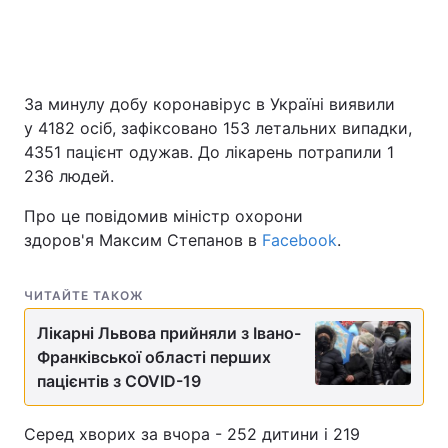
Головна
Війна
За минулу добу коронавірус в Україні виявили
у 4182 осіб, зафіксовано 153 летальних випадки,
Україна
Політика
4351 пацієнт одужав. До лікарень потрапили 1
Економіка
Світ
236 людей.
Про це повідомив міністр охорони
Спорт
Наука
здоров'я Максим Степанов в
Facebook
.
Техно і зв'язок
Лайт
ЧИТАЙТЕ ТАКОЖ
Зброя
Інциденти
Лікарні Львова прийняли з Івано-
Здоров'я
Туризм
Франківської області перших
пацієнтів з COVID-19
Цікавинки
Погода
Серед хворих за вчора - 252 дитини і 219
Екологія
Регіони