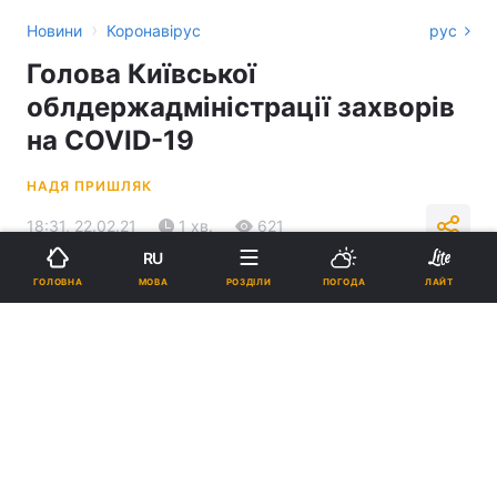
›
Новини
Коронавірус
рус
Голова Київської
облдержадміністрації захворів
на COVID-19
НАДЯ ПРИШЛЯК
18:31, 22.02.21
1 хв.
621
RU
МОВА
ГОЛОВНА
РОЗДІЛИ
ПОГОДА
ЛАЙТ
Підпишіться на нас в Google