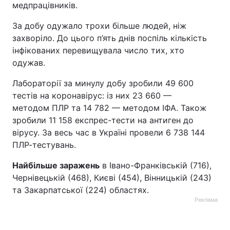
медпрацівників.
Лонгріди
За добу одужало трохи більше людей, ніж
захворіло. До цього п’ять днів поспіль кількість
Відео з Youtube
Статті
інфікованих перевищувала число тих, хто
одужав.
Інтерв'ю
Думки
Лабораторії за минулу добу зробили 49 600
Архів
Вакансії
тестів на коронавірус: із них 23 660 —
методом ПЛР та 14 782 — методом ІФА. Також
Контакти
зробили 11 158 експрес-тести на антиген до
вірусу. За весь час в Україні провели 6 738 144
Послуги
ПЛР-тестувань.
Найбільше заражень
в Івано-Франківській (716),
Чернівецькій (468), Києві (454), Вінницькій (243)
та Закарпатської (224) областях.
Реклама