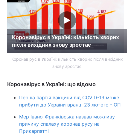
Коронавірус в Україні: кількість хворих
після вихідних знову зростає
Коронавірус в Україні: кількість хворих після вихідних
знову зростає
Коронавірус в Україні: що відомо
Перша партія вакцини від COVID-19 може
прибути до України вранці 23 лютого - ОП
Мер Івано-Франківська назвав можливу
причину спалаху коронавірусу на
Прикарпатті