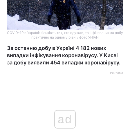
COVID-19 в Україні: кількість тих, хто одужав, та інфікованих за добу
практично на одному рівні / фото УНІАН
За останню добу в Україні 4 182 нових
випадки інфікування коронавірусу. У Києві
за добу виявили 454 випадки коронавірусу.
Реклама
ad