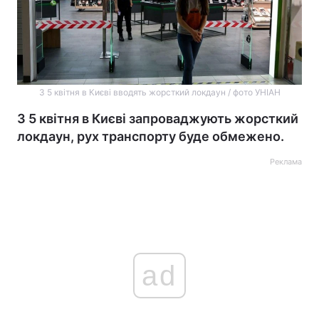
З 5 квітня в Києві вводять жорсткий локдаун / фото УНІАН
З 5 квітня в Києві запроваджують жорсткий
локдаун, рух транспорту буде обмежено.
Реклама
ad