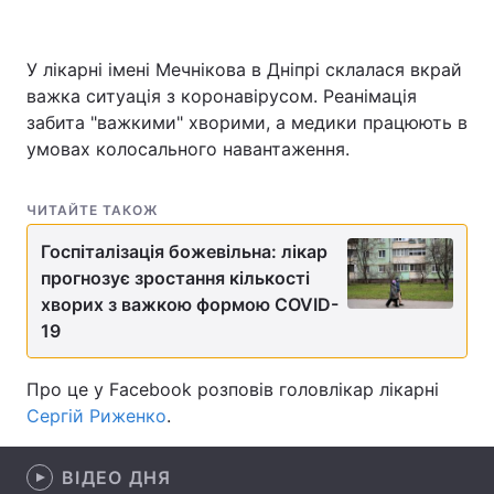
У лікарні імені Мечнікова в Дніпрі склалася вкрай
важка ситуація з коронавірусом. Реанімація
Головна
Війна
забита "важкими" хворими, а медики працюють в
Україна
Політика
умовах колосального навантаження.
Економіка
Світ
ЧИТАЙТЕ ТАКОЖ
Спорт
Наука
Госпіталізація божевільна: лікар
прогнозує зростання кількості
Техно і зв'язок
Лайт
хворих з важкою формою COVID-
19
Зброя
Інциденти
Здоров'я
Туризм
Про це у Facebook розповів головлікар лікарні
Сергій Риженко
.
Цікавинки
Погода
ВІДЕО ДНЯ
Екологія
Регіони