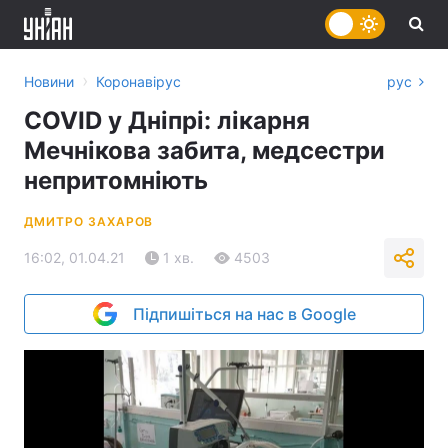
›
Новини
Коронавірус
рус
COVID у Дніпрі: лікарня
Мечнікова забита, медсестри
непритомніють
ДМИТРО ЗАХАРОВ
16:02, 01.04.21
1 хв.
4503
Підпишіться на нас в Google