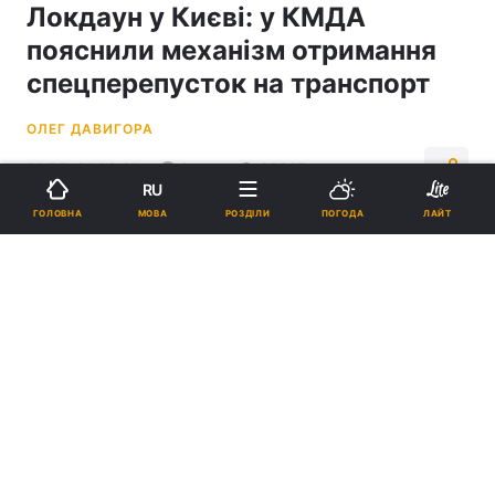
Локдаун у Києві: у КМДА
пояснили механізм отримання
спецперепусток на транспорт
ОЛЕГ ДАВИГОРА
21:55, 31.03.21
2 хв.
23327
RU
МОВА
ГОЛОВНА
РОЗДІЛИ
ПОГОДА
ЛАЙТ
Підпишіться на нас в Google