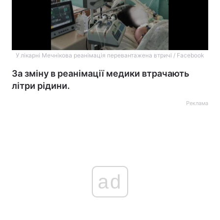
У лікарні Мечнікова реанімація перевантажена втричі / Facebook
За зміну в реанімації медики втрачають
літри рідини.
Реклама
ad