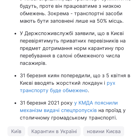
будуть, проте він працюватиме з низкою
обмежень. Зокрема - транспортні засоби
мають бути заповнені лише на 50% місць.
У Держспоживслужбі заявили, що в Києві
перевірятимуть приватних перевізників на
предмет дотримання норм карантину про
перебування в салоні обмеженого числа
пасажирів.
31 березня киян попередили, що з 5 квітня в
Києві вводять жорсткий локдаун і
рух
транспорту буде обмежено
.
31 березня 2021 року
у КМДА пояснили
механізм видачі спецпропусків
на проїзд у
столичному громадському транспорті.
Київ
Карантин в Україні
новини Києва
пог