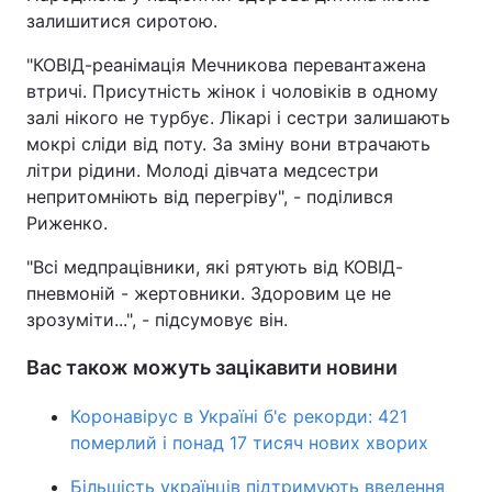
залишитися сиротою.
Тема оформлення
"КОВІД-реанімація Мечникова перевантажена
втричі. Присутність жінок і чоловіків в одному
залі нікого не турбує. Лікарі і сестри залишають
мокрі сліди від поту. За зміну вони втрачають
літри рідини. Молоді дівчата медсестри
непритомніють від перегріву", - поділився
Риженко.
"Всі медпрацівники, які рятують від КОВІД-
пневмоній - жертовники. Здоровим це не
зрозуміти...", - підсумовує він.
Вас також можуть зацікавити новини
Коронавірус в Україні б'є рекорди: 421
померлий і понад 17 тисяч нових хворих
Більшість українців підтримують введення