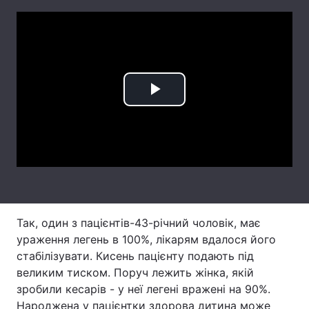
Лонгріди
Відео з Youtube
Статті
Інтерв'ю
Думки
Play
Архів
Вакансії
Video
Контакти
Послуги
Так, один з пацієнтів-43-річний чоловік, має
ураження легень в 100%, лікарям вдалося його
стабілізувати. Кисень пацієнту подають під
великим тиском. Поруч лежить жінка, якій
зробили кесарів - у неї легені вражені на 90%.
Народжена у пацієнтки здорова дитина може