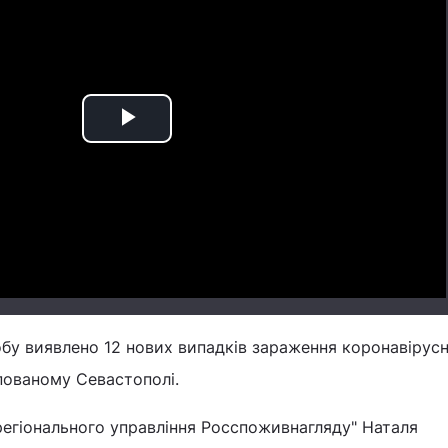
Play
Video
обу виявлено 12 нових випадків зараження коронавірус
упованому Севастополі.
регіонального управління Росспоживнагляду" Наталя