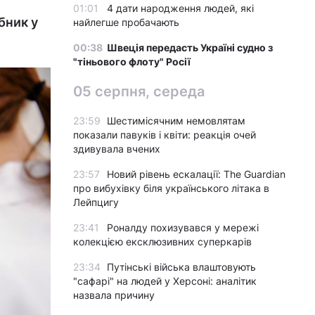
01:01
4 дати народження людей, які
бник у
найлегше пробачають
00:38
Швеція передасть Україні судно з
"тіньового флоту" Росії
05 серпня, середа
23:59
Шестимісячним немовлятам
показали павуків і квіти: реакція очей
здивувала вчених
23:57
Новий рівень ескалації: The Guardian
про вибухівку біля українського літака в
Лейпцигу
23:41
Роналду похизувався у мережі
колекцією ексклюзивних суперкарів
23:34
Путінські війська влаштовують
"сафарі" на людей у Херсоні: аналітик
назвала причину