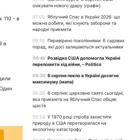
очікувати нового удару (графік)
07:00
Яблучний Спас в Україні 2026: що
 110 - в
можна робити, які існують заборони та
народні прикмети
06:55
Перевірено поколіннями: 6 садових
9 в
порад, які досі залишаються актуальними
06:48
Розвідка США допомогла Україні
переломити хід війни, – Politico
06:30
6 серпня пекло в Україні досягне
рдили
максимуму (мапа)
 Один
06:00
6 серпня: церковне свято сьогодні,
яка прикмета на Яблучний Спас обіцяє
щастя
05:54
У 1970 році спроба захистити
природу в США перетворилася на
екологічну катастрофу