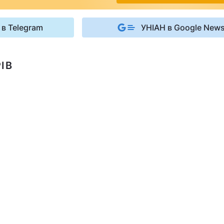
 в Telegram
УНІАН в Google New
ІВ