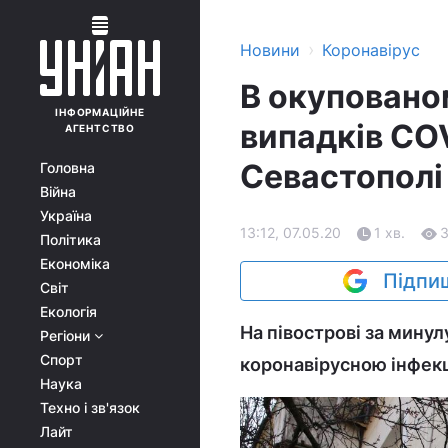
›
Новини
Коронавірус
В окуповано
ІНФОРМАЦІЙНЕ
випадків COV
АГЕНТСТВО
Севастополі
Головна
Війна
Україна
13:12, 07.05.20
1 хв.
Політика
Економіка
Підпиш
Світ
Екологія
На півострові за мину
Регіони
Спорт
коронавірусною інфекці
Наука
Техно і зв'язок
Лайт