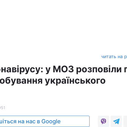
читать на 
онавірусу: у МОЗ розповіли 
робування українського
951
іться на нас в Google