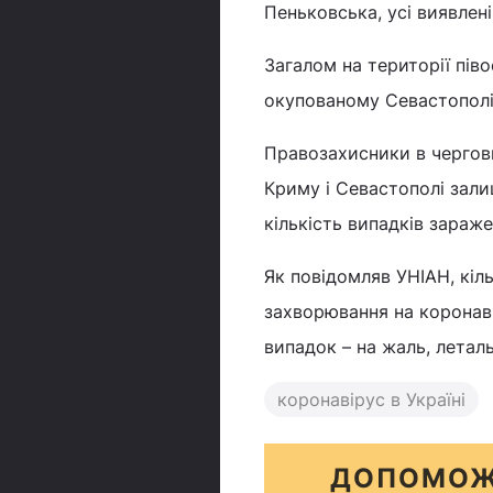
Пеньковська, усі виявлені
Загалом на території пів
окупованому Севастополі
Правозахисники в чергови
Криму і Севастополі залиш
кількість випадків зараж
Як повідомляв УНІАН, кіл
захворювання на коронав
випадок – на жаль, летал
коронавірус в Україні
ДОПОМОЖ