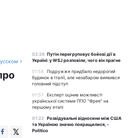
02:28
Путін перегруповує бойові дії в
Україні: у WSJ розповіли, чого він прагне
русском
01:58
Подружжя придбало недорогий
про
будинок в Італії, але незабаром виявився
головний підступ
01:57
Експерт оцінив можливсті
української системи ППО "Фрея" на
першому етапі
01:22
Розвідувальні відносини між США
та Україною значно покращилися, -
Politico