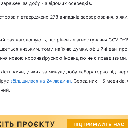
 заражені за добу - з відомих осередків.
острова підтверджено 278 випадків захворювання, з яких
.
й раз наголошують, що рівень діагностування COVID-1
ається низьким, тому, на їхню думку, офіційні дані про
ення новою коронавірусною інфекцією не є правдивими.
ькість киян, у яких за минулу добу лабораторно підтве
ірус
збільшилася на 24 людини.
Серед них – 5 медиків.
ьний.
ІТЬ ПРОЄКТУ
ПІДТРИМАЙТЕ НАС