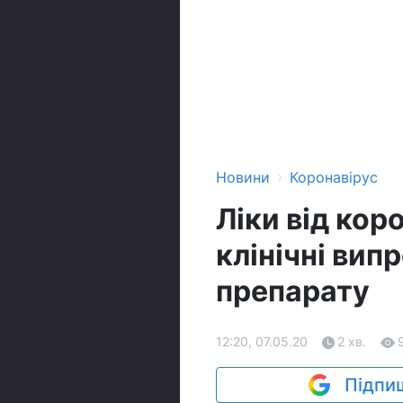
›
Новини
Коронавірус
Ліки від кор
клінічні вип
препарату
12:20, 07.05.20
2 хв.
Підпиш