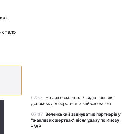
олі.
е стало
07:57
Не лише смачно: 9 видів чаїв, які
допоможуть боротися із зайвою вагою
07:37
Зеленський звинуватив партнерів у
"жахливих жертвах" після удару по Києву,
– WP