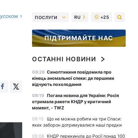
русском
RU
+25
ПОСЛУГИ
ПІДТРИМАЙТЕ НАС
ОСТАННІ НОВИНИ
08:28
Синоптикиня повідомила про
кінець аномальної спеки: де першими
відчують похолодання
08:19
Погана новина для України: Росія
отримала ракети КНДР у критичний
момент, - TWZ
08:15
Що не можна робити на три Спаси:
яких заборон дотримувалися наші предки
08:08
КНДР перекинула до Росії понад 100