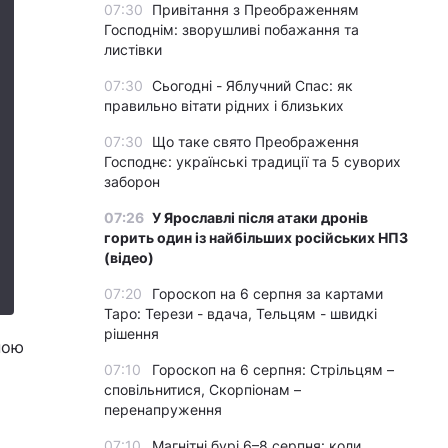
07:30
Привітання з Преображенням
Господнім: зворушливі побажання та
листівки
07:30
Сьогодні - Яблучний Спас: як
правильно вітати рідних і близьких
07:30
Що таке свято Преображення
Господнє: українські традиції та 5 суворих
заборон
07:26
У Ярославлі після атаки дронів
горить один із найбільших російських НПЗ
(відео)
07:20
Гороскоп на 6 серпня за картами
Таро: Терези - вдача, Тельцям - швидкі
рішення
ною
07:10
Гороскоп на 6 серпня: Стрільцям –
сповільнитися, Скорпіонам –
перенапруження
07:10
Магнітні бурі 6–8 серпня: коли