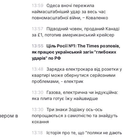
13:59
Одеса вночі пережила
наймасштабніший удар за весь час
повномасштабної війни, – Коваленко
13:57
Підводний човен, проданий Канаді
за £1, потопив американський крейсер
13:55
Ціль Росії №1: The Times розповів,
як працює український загін "глибоких
ударів" по РФ
13:48
Зарядка електрокара від розетки у
квартирі може обернутися серйозними
проблемами, - електрик
13:30
Газова, електрична чи індукційна:
яка плита готує їжу найшвидше
13:30
Три знаки Зодіаку ось-ось
йзером в
попрощаються з самотністю та знайдуть
кохання
13:18
Історія про те, що "поляки не дають