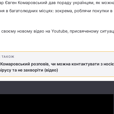
кар Євген Комаровський дав пораду українцям, як можн
я в багатолюдних місцях: зокрема, роблячи покупки в
у своєму новому відео на Youtube, присвяченому ситуаці
Е ТАКОЖ
Комаровський розповів, чи можна контактувати з носі
ірусу та не захворіти (відео)