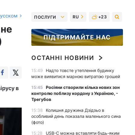
русском
RU
+23
ПОСЛУГИ
 не
ПІДТРИМАЙТЕ НАС
)
ОСТАННІ НОВИНИ
15:49
Надто товсте утеплення будинку
може виявитися марною витратою грошей
15:45
Росіяни створили кілька нових зон
ірусу в
контролю поблизу кордону з Україною, -
Трегубов
15:38
Колишня дружина Дзідзьо в
особливий день показала маленького сина
(фото)
15:28
USB-C можна вставляти будь-яким