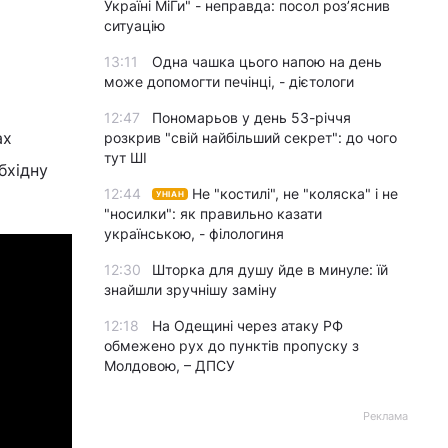
Україні МіГи" - неправда: посол роз’яснив
ситуацію
13:11
Одна чашка цього напою на день
може допомогти печінці, - дієтологи
12:47
Пономарьов у день 53-річчя
ах
розкрив "свій найбільший секрет": до чого
тут ШІ
бхідну
12:44
Не "костилі", не "коляска" і не
УНІАН
"носилки": як правильно казати
українською, - філологиня
12:30
Шторка для душу йде в минуле: їй
знайшли зручнішу заміну
12:18
На Одещині через атаку РФ
обмежено рух до пунктів пропуску з
Молдовою, – ДПСУ
Реклама