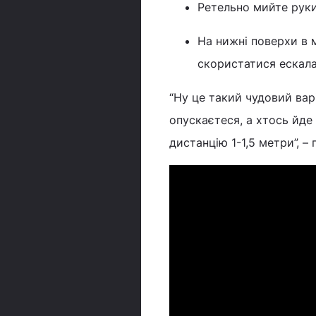
Ретельно мийте руки
На нижні поверхи в 
скористатися ескал
“Ну це такий чудовий вар
опускаєтеся, а хтось йде
дистанцію 1-1,5 метри”, 