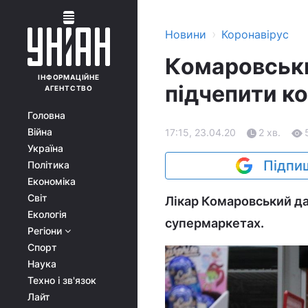
›
Новини
Коронавірус
Комаровськи
ІНФОРМАЦІЙНЕ
підчепити ко
АГЕНТСТВО
Головна
Війна
17:15, 23.04.20
2 хв.
Україна
Підпиш
Політика
Економіка
Світ
Лікар Комаровський дав
Екологія
супермаркетах.
Регіони
Спорт
Наука
Техно і зв'язок
Лайт