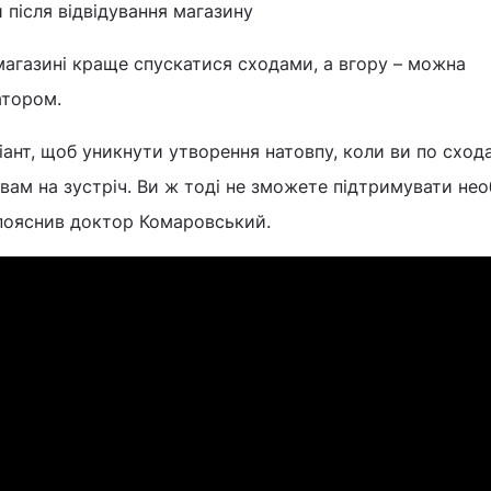
 після відвідування магазину
магазині краще спускатися сходами, а вгору – можна
атором.
іант, щоб уникнути утворення натовпу, коли ви по сход
 вам на зустріч. Ви ж тоді не зможете підтримувати нео
– пояснив доктор Комаровський.