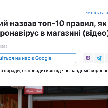
читать на 
й назвав топ-10 правил, як
ронавірус в магазині (відео
5395
іться на нас в Google
 поради, як поводитися під час пандемії коронав