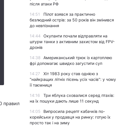
після атаки РФ
14:51
Пілот взявся за практично
безлюдний острів: за 50 років він змінився
до невпізнання
14:44
Окупанти почали відправляти на
штурм танки з активним захистом від FPV-
дронів
14:38
Американський трюк із картоплею
фрі допомагає швидко загустити суп
14:27
Хіт 1983 року став однією з
"найкращих літніх пісень усіх часів": у чому
її таємниця
14:16
Три яблука сховалися серед птахів:
на їх пошуки дають лише 11 секунд
0 правил
14:05
Випросила рецепт кабачків по-
корейськи у продавця на ринку: готую їх
просто так і на зиму