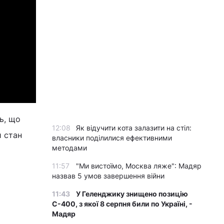
ь, що
12:08
Як відучити кота залазити на стіл:
и стан
власники поділилися ефективними
методами
11:57
"Ми вистоїмо, Москва ляже": Мадяр
назвав 5 умов завершення війни
11:43
У Геленджику знищено позицію
С-400, з якої 8 серпня били по Україні, -
Мадяр