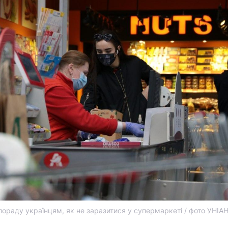
ораду українцям, як не заразитися у супермаркеті / фото УНІА