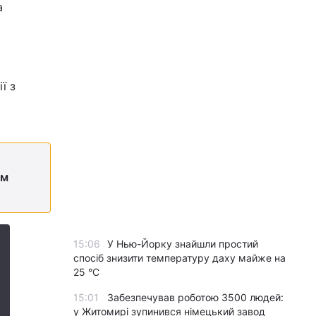
а
ї з
єм
15:06
У Нью-Йорку знайшли простий
спосіб знизити температуру даху майже на
25 °C
15:01
Забезпечував роботою 3500 людей:
у Житомирі зупинився німецький завод