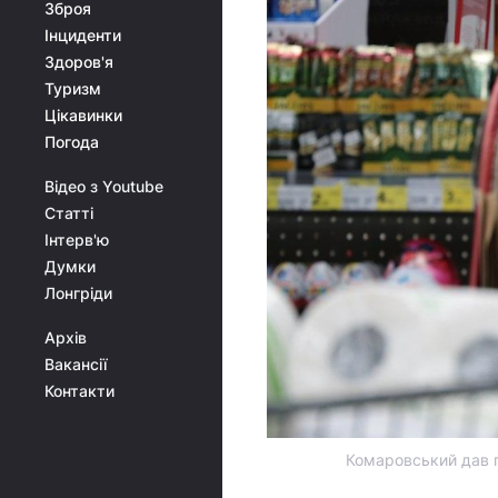
Зброя
Інциденти
Здоров'я
Туризм
Цікавинки
Погода
Відео з Youtube
Статті
Інтерв'ю
Думки
Лонгріди
Архів
Вакансії
Контакти
Комаровський дав п