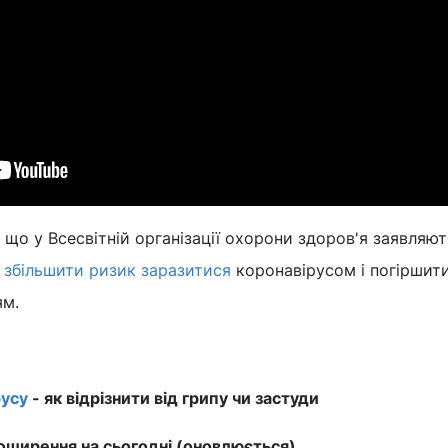
 що у Всесвітній організації охорони здоров'я заявляют
е
збільшити ризик заразитися
коронавірусом і погіршит
ям.
усу
- як відрізнити від грипу чи застуди
ширення на сьогодні (оновлюється)