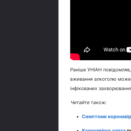
Раніше УНІАН повідомляв,
вживання алкоголю мож
інфікованих захворюванн
Читайте також:
Симптоми коронавір
Коронавірус карта
по