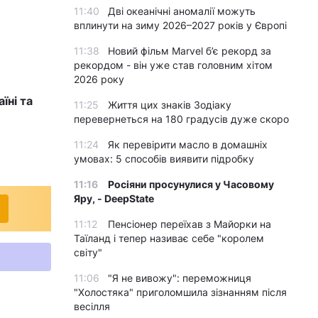
11:40
Дві океанічні аномалії можуть
вплинути на зиму 2026–2027 років у Європі
11:38
Новий фільм Marvel б’є рекорд за
рекордом - він уже став головним хітом
2026 року
їні та
11:25
Життя цих знаків Зодіаку
перевернеться на 180 градусів дуже скоро
11:24
Як перевірити масло в домашніх
умовах: 5 способів виявити підробку
11:16
Росіяни просунулися у Часовому
Яру, - DeepState
11:12
Пенсіонер переїхав з Майорки на
Таїланд і тепер називає себе "королем
світу"
11:06
"Я не вивожу": переможниця
"Холостяка" приголомшила зізнанням після
весілля