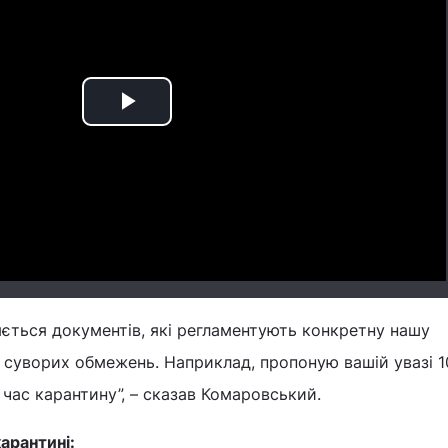
Play
Video
ляється документів, які регламентують конкретну нашу
 суворих обмежень. Наприклад, пропоную вашій увазі 1
 час карантину”, – сказав Комаровський.
карантині: