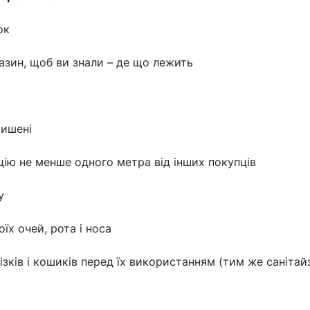
ок
газин, щоб ви знали – де що лежить
кишені
ію не менше одного метра від інших покупців
у
їх очей, рота і носа
ізків і кошиків перед їх використанням (тим же саніта