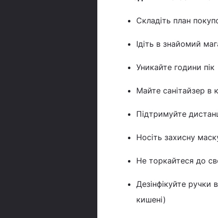
Складіть план покуп
Ідіть в знайомий ма
Уникайте години пік
Майте санітайзер в 
Підтримуйте дистанц
Носіть захисну маск
Не торкайтеся до сво
Дезінфікуйте ручки в
кишені)