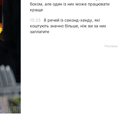
боком, але один із них може працювати
краще
15:23
8 речей із секонд-хенду, які
коштують значно більше, ніж ви за них
заплатите
Реклама
Н