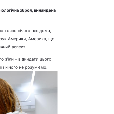
іологічна зброя, винайдена
но точно нічого невідомо,
а рук Америки, Америка, що
ичний аспект.
о з’їли – відкидати цього,
 і нічого не розуміємо.