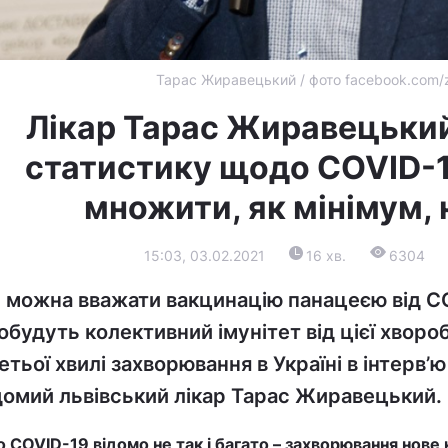
Тарас Жиравецький / фото facebook.com/z
Лікар Тарас Жиравецький
статистику щодо COVID-1
множити, як мінімум, 
15:03, 03.02.2021
16 хв.
6304
 можна вважати вакцинацію панацеєю від CO
обудуть колективний імунітет від цієї хвороб
етьої хвилі захворювання в Україні в інтерв’
домий львівський лікар Тарас Жиравецький.
 COVID-19 відомо не так і багато – захворювання нове