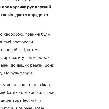
те про коронавірус власний
 ковід, даєте поради та
ас хворобою, повинні були
тайські протоколи
 європейські, потім –
 поширювали у соцмережах,
аїни, до наших реалій. Вони
. Це була теорія.
р-уролог, андролог і лікар
мій батько є мікробіологом-
 директора Інституту
раторії в Україні. Тому