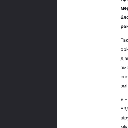
мед
бло
рек
Так
орі
діа
аме
спо
змі
Я –
УЗД
ві
мік