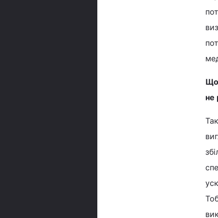
пот
виз
пот
ме
Що 
не
Так
виг
збі
сп
ус
Тоб
вик