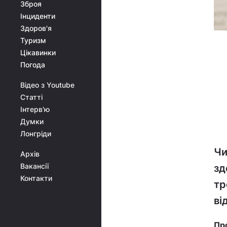
Зброя
Інциденти
Здоров'я
Туризм
Цікавинки
Погода
Відео з Youtube
Статті
Інтерв'ю
Думки
Лонгріди
Чи
Архів
Вакансії
зд
Контакти
тр
ві
Про