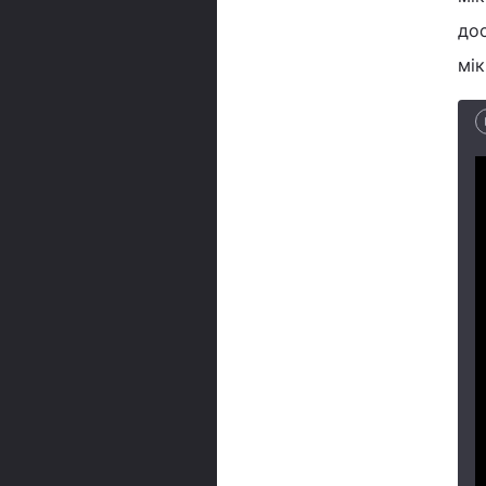
до
мік