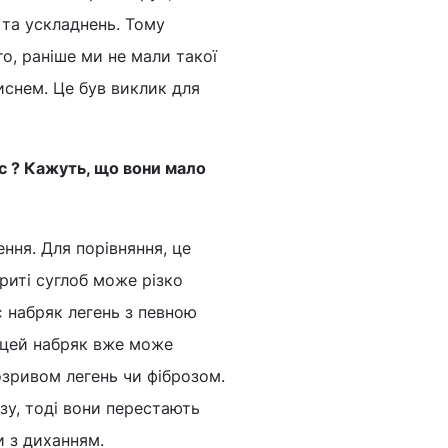
 та ускладнень. Тому
го, раніше ми не мали такої
киснем. Це був виклик для
с ? Кажуть, що вони мало
ення. Для порівняння, це
риті суглоб може різко
є набряк легень з певною
 цей набряк вже може
зривом легень чи фіброзом.
ізу, тоді вони перестають
и з диханням.