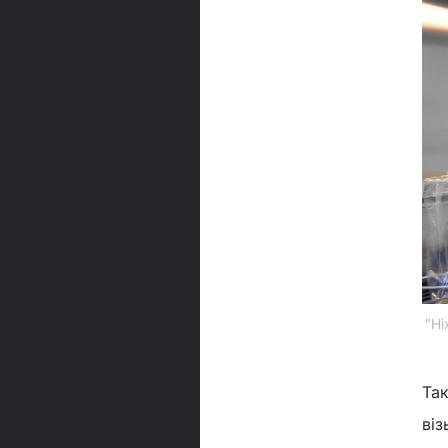
"Ні
Так
віз