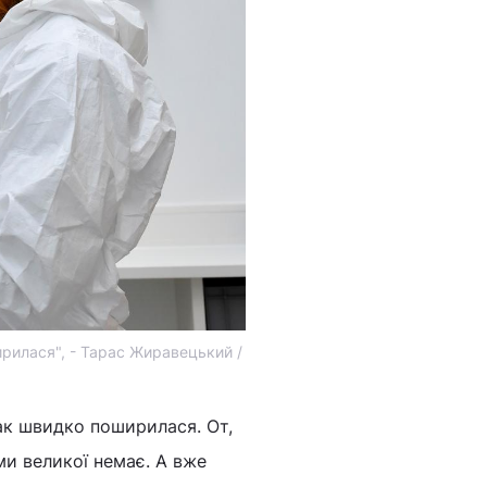
ирилася", - Тарас Жиравецький /
ак швидко поширилася. От,
еми великої немає. А вже