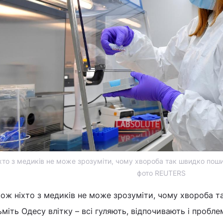
хто з медиків не може зрозуміти, чому хвороба так швидко пош
фото REUTERS
ож ніхто з медиків не може зрозуміти, чому хвороба т
ьміть Одесу влітку – всі гуляють, відпочивають і пробл