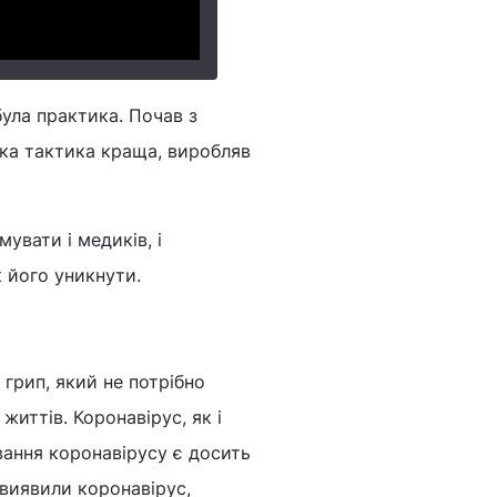
 була практика. Почав з
 яка тактика краща, виробляв
вати і медиків, і
к його уникнути.
і грип, який не потрібно
життів. Коронавірус, як і
ування коронавірусу є досить
 виявили коронавірус,