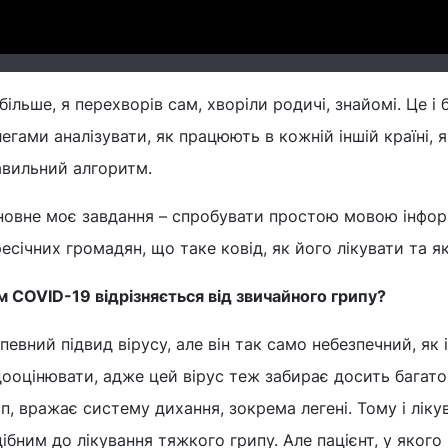
більше, я перехворів сам, хворіли родичі, знайомі. Це і
егами аналізувати, як працюють в кожній іншій країні,
авильний алгоритм.
овне моє завдання – спробувати простою мовою інформу
есічних громадян, що таке ковід, як його лікувати та я
м
COVID
-19 відрізняється від звичайного грипу?
певний підвид вірусу, але він так само небезпечний, як 
ооцінювати, адже цей вірус теж забирає досить багато 
п, вражає систему дихання, зокрема легені. Тому і лік
ібним до лікування тяжкого грипу. Але пацієнт, у якого