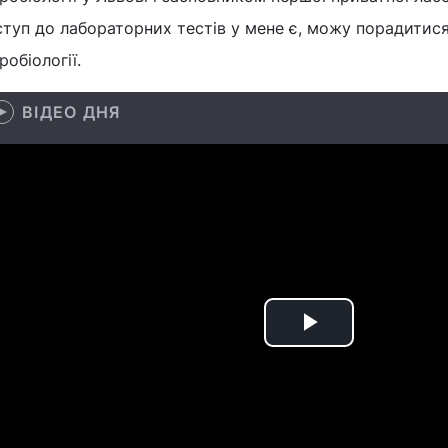
ступ до лабораторних тестів у мене є, можу порадитис
робіології.
ВІДЕО ДНЯ
Play
Video