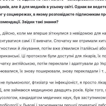
иків, але й для медиків в усьому світі. Однак ви веде
г у соцмережах, в якому розповідаєте підписникам про
омендації. Звідки такі знання?
, дійсно, коли ми вперше зіткнулися з невідомою для н
єнтуватися самі і її вивчати. Спочатку ми отримали ки
гностики й лікування, потім вже з’явилися італійські або
риканські. Ці протоколи були доступні для лікарів, їх
чатку англійською, потім переклали і адаптували до Укр
нювалися, їх знову поширювали, знову перекладали і т. д
 не пульмонолог, фтизіатр чи інфекціоніст, я просто ліка
, але займаюся медициною двадцять років. Крім того, 
русологом, кандидатом медичних наук, був заступником
робіології у Львові і засновником першої приватної лабо