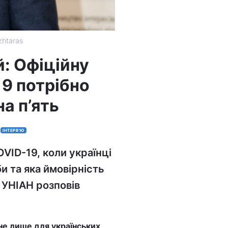
htaras
: Офіційну
9 потрібно
на п’ять
ІНТЕРВ'Ю
VID-19, коли українці
и та яка ймовірність
ю УНІАН розповів
 не лише для українських