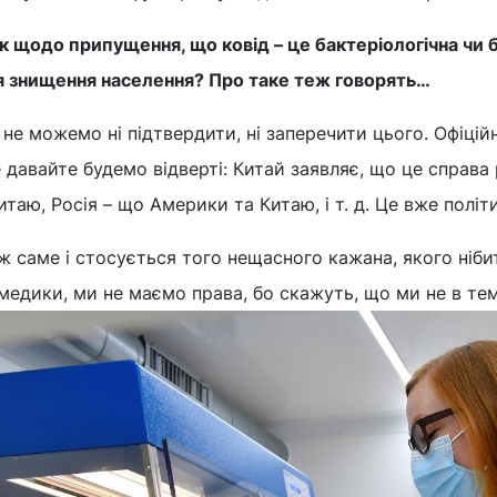
к щодо припущення, що ковід – це бактеріологічна чи б
я знищення населення? Про таке теж говорять…
не можемо ні підтвердити, ні заперечити цього. Офіцій
 давайте будемо відверті: Китай заявляє, що це справ
итаю, Росія – що Америки та Китаю, і т. д. Це вже політ
ж саме і стосується того нещасного кажана, якого нібит
медики, ми не маємо права, бо скажуть, що ми не в темі