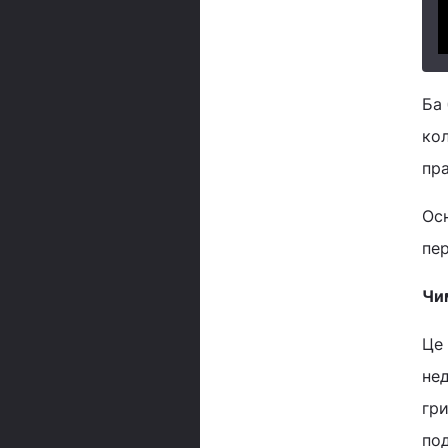
Ба 
кол
пр
Осн
пер
Чи
Це 
нед
гри
под