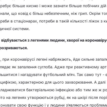
ребує більше кисню і може зазнати більше побічних дій
нали, що ковід є більш небезпечним, ніж грип. Окрім то
реби в стаціонарах, потреби в такій кількості ліжок з 
дичної системи.
відбувається з легенями людини, хворої на коронавіру
 розриваються.
, при коронавірусі легені набрякають, йде сильне запал
лядає як запалення суглоба. Адже при реактивному арт
льшитися і нагадувати футбольний м’яч. Так само тут - 
ецифікою, характерною для цього захворювання. А далі
кладнюватися бактеріальною інфекцією або тим же ж ро
то на легенях утворюються рубці, як на шкірі після пор
онувати свою функцію і у людини з’являються проблем