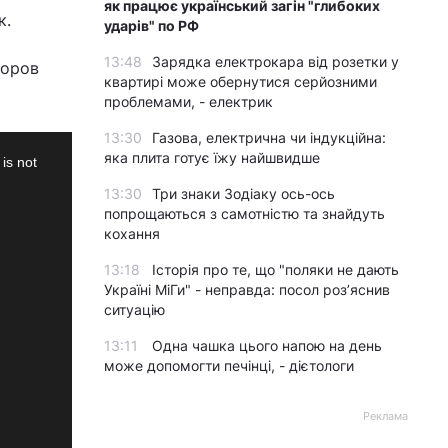
як працює український загін "глибоких
к.
ударів" по РФ
13:48
Зарядка електрокара від розетки у
боров
квартирі може обернутися серйозними
проблемами, - електрик
13:30
Газова, електрична чи індукційна:
яка плита готує їжу найшвидше
13:30
Три знаки Зодіаку ось-ось
попрощаються з самотністю та знайдуть
кохання
13:18
Історія про те, що "поляки не дають
Україні МіГи" - неправда: посол роз’яснив
ситуацію
13:11
Одна чашка цього напою на день
може допомогти печінці, - дієтологи
Реклама