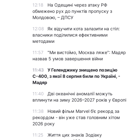
12:18
На Одещині через атаку РФ
обмежено рух до пунктів пропуску з
Молдовою, – ДПСУ
12:08
Як відучити кота залазити на стіл:
власники поділилися ефективними
методами
11:57
"Ми вистоїмо, Москва ляже": Мадяр
назвав 5 умов завершення війни
11:43
У Геленджику знищено позицію
С-400, з якої 8 серпня били по Україні, -
Мадяр
11:40
Дві океанічні аномалії можуть
вплинути на зиму 2026–2027 років у Європі
11:38
Новий фільм Marvel б’є рекорд за
рекордом - він уже став головним хітом
2026 року
11:25
Життя цих знаків Зодіаку