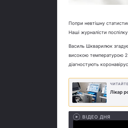
Попри невтішну статистик
Наші журналісти поспілкув
Василь Шкварилюк згадує с
високою температурою 24
діагностують коронавіру
ЧИТАЙТ
Лікар р
ВІДЕО ДНЯ