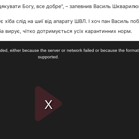
 дякувати Богу, все добре", – запевнив Василь Шкварилю
 хіба слід на шиї від апарату ШВЛ. І хоч пан Василь по
ба вирує, чітко дотримується усіх карантинних норм.