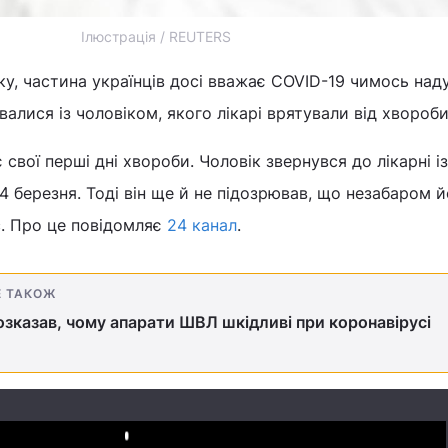
Ілюстрація / REUTERS
у, частина українців досі вважає COVID-19 чимось над
алися із чоловіком, якого лікарі врятували від хвороби
вої перші дні хвороби. Чоловік звернувся до лікарні із
 березня. Тоді він ще й не підозрював, що незабаром 
с. Про це повідомляє
24 канал
.
Е ТАКОЖ
озказав, чому апарати ШВЛ шкідливі при коронавірусі
Play