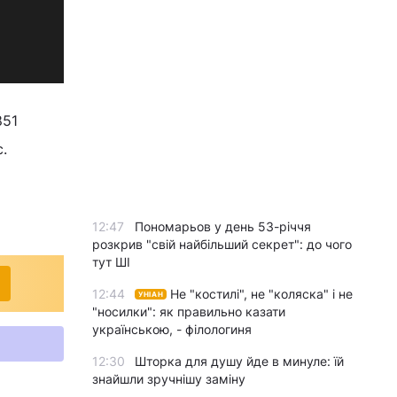
851
.
12:47
Пономарьов у день 53-річчя
розкрив "свій найбільший секрет": до чого
тут ШІ
12:44
Не "костилі", не "коляска" і не
УНІАН
"носилки": як правильно казати
українською, - філологиня
12:30
Шторка для душу йде в минуле: їй
знайшли зручнішу заміну