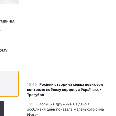
уманим.
.
йому
15:45
Росіяни створили кілька нових зон
контролю поблизу кордону з Україною, -
Трегубов
15:38
Колишня дружина Дзідзьо в
особливий день показала маленького сина
(фото)