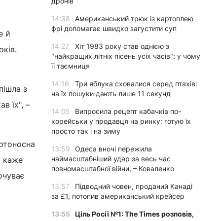
дронів
14:38
Американський трюк із картоплею
фрі допомагає швидко загустити суп
е й
14:27
Хіт 1983 року став однією з
оків.
"найкращих літніх пісень усіх часів": у чому
її таємниця
14:16
Три яблука сховалися серед птахів:
пішла з
на їх пошуки дають лише 11 секунд
в їх", –
14:05
Випросила рецепт кабачків по-
корейськи у продавця на ринку: готую їх
просто так і на зиму
ертоносна
13:59
Одеса вночі пережила
наймасштабніший удар за весь час
, каже
повномасштабної війни, – Коваленко
почуває
13:57
Підводний човен, проданий Канаді
за £1, потопив американський крейсер
13:55
Ціль Росії №1: The Times розповів,