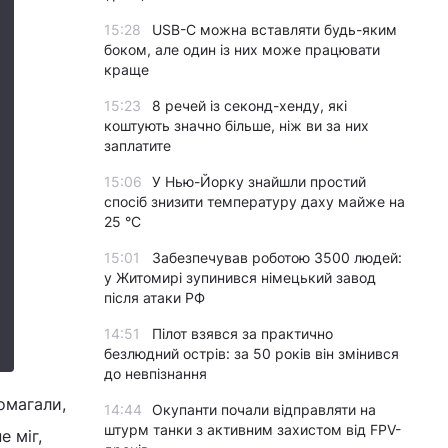
15:28
USB-C можна вставляти будь-яким
боком, але один із них може працювати
краще
15:23
8 речей із секонд-хенду, які
коштують значно більше, ніж ви за них
заплатите
15:06
У Нью-Йорку знайшли простий
спосіб знизити температуру даху майже на
25 °C
15:01
Забезпечував роботою 3500 людей:
у Житомирі зупинився німецький завод
після атаки РФ
14:51
Пілот взявся за практично
безлюдний острів: за 50 років він змінився
до невпізнання
омагали,
14:44
Окупанти почали відправляти на
штурм танки з активним захистом від FPV-
е міг,