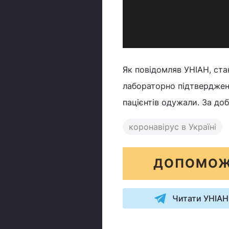
Як повідомляв УНІАН, ста
лабораторно підтверджени
пацієнтів одужали. За до
коронавірус в Україні
ДОПОМОЖ
Читати УНІАН