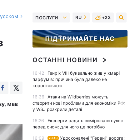
русском
RU
+23
ПОСЛУГИ
ПІДТРИМАЙТЕ НАС
з
ОСТАННІ НОВИНИ
16:42
Генріх VIII буквально жив у хмарі
парфумів: причина була далеко не
королівською
16:36
Атаки на Wildberries можуть
створити нові проблеми для економіки РФ:
зу, мав
у WSJ розкрили деталі
16:26
Експерти радять вимірювати пульс
перед сном: для чого це потрібно
16:09
Удосконалені "Герані" ворога:
УНІАН