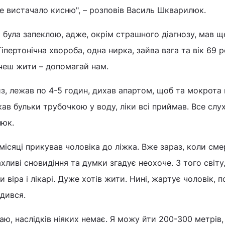
 не вистачало кисню", – розповів Василь Шкварилюк.
а була запеклою, адже, окрім страшного діагнозу, мав щ
Гіпертонічна хвороба, одна нирка, зайва вага та вік 69 р
очеш жити – допомагай нам.
з, лежав по 4-5 годин, дихав апартом, щоб та мокрота 
кав бульки трубочкою у воду, ліки всі приймав. Все слуха
люк.
місяці прикував чоловіка до ліжка. Вже зараз, коли см
хливі сновидіння та думки згадує неохоче. З того світу
и віра і лікарі. Дуже хотів жити. Нині, жартує чоловік, 
дився.
аю, наслідків ніяких немає. Я можу йти 200-300 метрів,