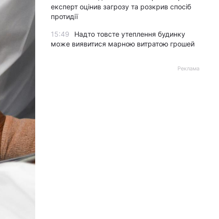
експерт оцінив загрозу та розкрив спосіб
протидії
15:49
Надто товсте утеплення будинку
може виявитися марною витратою грошей
Реклама