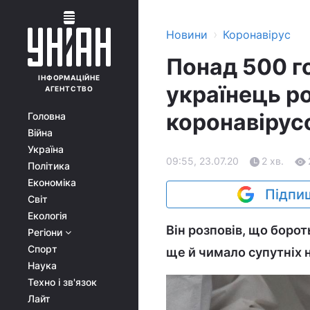
›
Новини
Коронавірус
Понад 500 г
ІНФОРМАЦІЙНЕ
українець ро
АГЕНТСТВО
коронавірус
Головна
Війна
Україна
09:55, 23.07.20
2 хв.
Політика
Економіка
Підпиш
Світ
Екологія
Він розповів, що борот
Регіони
Спорт
ще й чимало супутніх н
Наука
Техно і зв'язок
Лайт