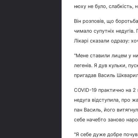
нюху не було, слабкість,
Він розповів, що боротьб
чимало супутніх недугів. 
Лікарі сказали одразу: х
"Мене ставили лицем у ни
легенів. Я дув кульки, пус
пригадав Василь Шквари
COVID-19 практично на 2 
недуга відступила, про жа
пан Василь, його витягнул
себе начебто заново наро
"Я себе дуже добре почув