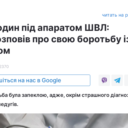
читать на 
один під апаратом ШВЛ:
зповів про свою боротьбу і
ом
2370
іться на нас в Google
ьба була запеклою, адже, окрім страшного діагно
едугів.