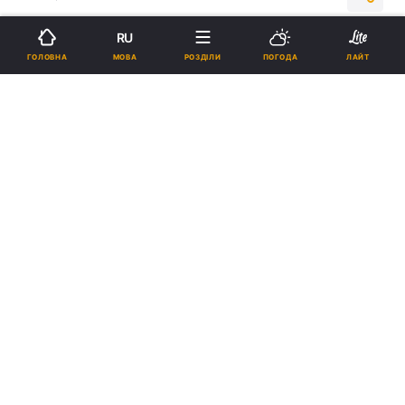
RU
Підпишіться на нас в Google
МОВА
ГОЛОВНА
РОЗДІЛИ
ПОГОДА
ЛАЙТ
Локдаун в Україні - Кличко звернувся до уряду запровадити
загальнонаціональний карантин / УНІАН
Кличко обурився, що всі, мовляв, хочуть
їздити в громадському транспорті й
працювати в офісах.
Реклама