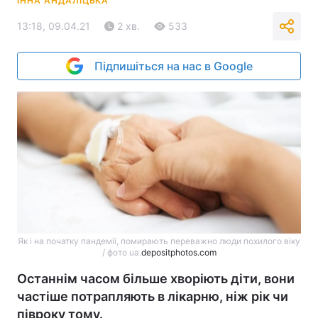
ІННА АНДАЛІЦЬКА
13:18, 09.04.21
2 хв.
533
Підпишіться на нас в Google
Як і на початку пандемії, помирають переважно люди похилого віку
/ фото ua.
depositphotos.com
Останнім часом більше хворіють діти, вони
частіше потрапляють в лікарню, ніж рік чи
півроку тому.