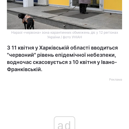
Наразі «червона» зона карантинних обмежень діє у 12 регіонах
України / фото УНІАН
З 11 квітня у Харківській області вводиться
"червоний" рівень епідемічної небезпеки,
водночас скасовується з 10 квітня у Івано-
Франківській.
Реклама
ad