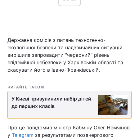
Головна
Війна
Державна комісія з питань техногенно-
Україна
Політика
екологічної безпеки та надзвичайних ситуацій
Економіка
Світ
вирішила запровадити "червоний" рівень
епідемічної небезпеки у Харківській області та
Спорт
Наука
скасувати його в Івано-Франківській.
Техно і зв'язок
Лайт
ЧИТАЙТЕ ТАКОЖ
Зброя
Інциденти
У Києві призупинили набір дітей
до перших класів
Здоров'я
Туризм
Цікавинки
Погода
Про це повідомив міністр Кабміну Олег Немчінов
у
Telegram
за результатами позачергового
Екологія
Регіони