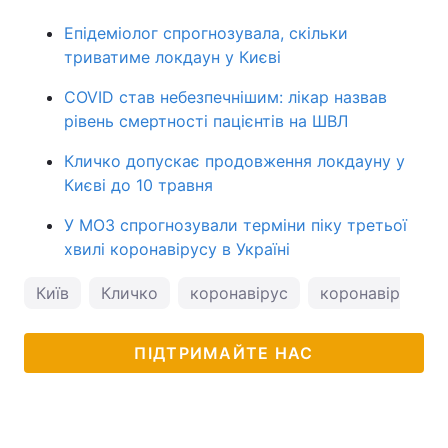
Епідеміолог спрогнозувала, скільки
триватиме локдаун у Києві
COVID став небезпечнішим: лікар назвав
рівень смертності пацієнтів на ШВЛ
Кличко допускає продовження локдауну у
Києві до 10 травня
У МОЗ спрогнозували терміни піку третьої
хвилі коронавірусу в Україні
Київ
Кличко
коронавірус
коронавірус в У
ПІДТРИМАЙТЕ НАС