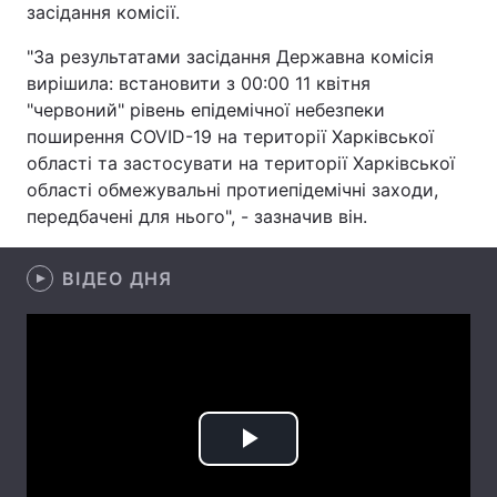
засідання комісії.
Лонгріди
"За результатами засідання Державна комісія
вирішила: встановити з 00:00 11 квітня
Відео з Youtube
Статті
"червоний" рівень епідемічної небезпеки
поширення COVID-19 на території Харківської
Інтерв'ю
Думки
області та застосувати на території Харківської
області обмежувальні протиепідемічні заходи,
Архів
Вакансії
передбачені для нього", - зазначив він.
Контакти
ВІДЕО ДНЯ
Послуги
Play