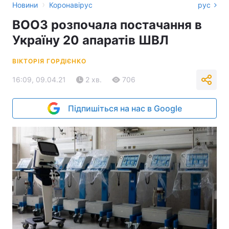
›
Новини
Коронавірус
рус
ВООЗ розпочала постачання в
Україну 20 апаратів ШВЛ
ВІКТОРІЯ ГОРДІЄНКО
16:09, 09.04.21
2 хв.
706
Підпишіться на нас в Google