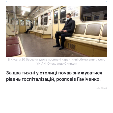
В Києві з 20 березня діють посилені карантинні обмеження / фото
УНІАН (Олександр Синиця)
За два тижні у столиці почав знижуватися
рівень госпіталізацій, розповів Ганіченко.
Реклама