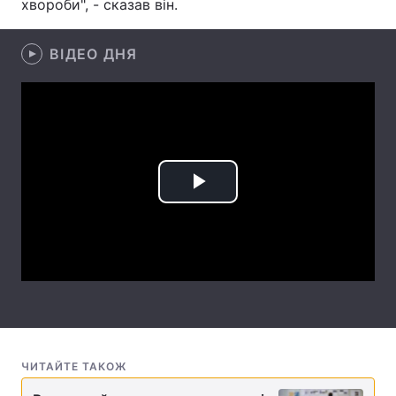
хвороби", - сказав він.
Лонгріди
ВІДЕО ДНЯ
Відео з Youtube
Статті
Інтерв'ю
Думки
Архів
Вакансії
Play
Контакти
Video
Послуги
ЧИТАЙТЕ ТАКОЖ