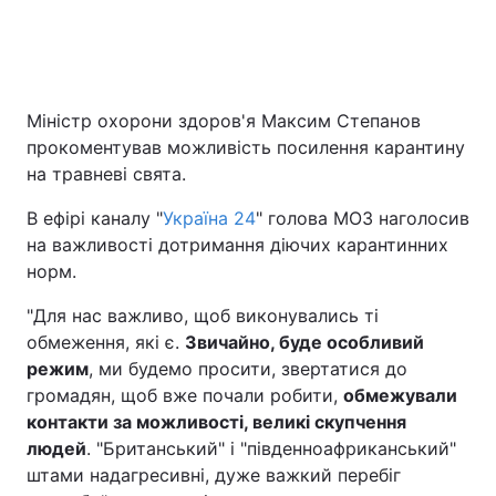
Головна
Війна
Міністр охорони здоров'я Максим Степанов
Україна
Політика
прокоментував можливість посилення карантину
на травневі свята.
Економіка
Світ
В ефірі каналу "
Україна 24
" голова МОЗ наголосив
Спорт
Наука
на важливості дотримання діючих карантинних
норм.
Техно і зв'язок
Лайт
"Для нас важливо, щоб виконувались ті
Зброя
Інциденти
обмеження, які є.
Звичайно, буде особливий
режим
, ми будемо просити, звертатися до
Здоров'я
Туризм
громадян, щоб вже почали робити,
обмежували
контакти за можливості, великі скупчення
Цікавинки
Погода
людей
. "Британський" і "південноафриканський"
штами надагресивні, дуже важкий перебіг
Екологія
Регіони