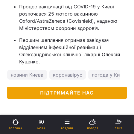
Процес вакцинації від COVID-19 у Києві
розпочався 25 лютого вакциною
Oxford/AstraZeneca (Covishield), наданою
Міністерством охорони здоров’я.
Першим щеплення отримав завідувач
відділенням інфекційної реанімації
Олександрівської клінічної лікарні Олексій
Куценко.
новини Києва
коронавірус
погода у Києві
ПІДТРИМАЙТЕ НАС
RU
МОВА
ГОЛОВНА
РОЗДІЛИ
ПОГОДА
ЛАЙТ