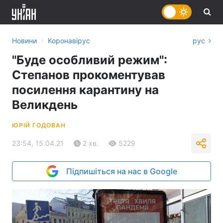
›
Новини
Коронавірус
рус
"Буде особливий режим":
Степанов прокоментував
посилення карантину на
Великдень
ЮРІЙ ГОДОВАН
23:54, 15.04.21
2 хв.
5229
Підпишіться на нас в Google