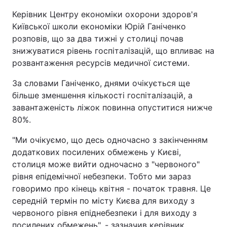
Керівник Центру економіки охорони здоров'я
Київської школи економіки Юрій Ганіченко
розповів, що за два тижні у столиці почав
знижуватися рівень госпіталізацій, що впливає на
розвантаження ресурсів медичної системи.
За словами Ганіченко, днями очікується ще
більше зменшення кількості госпіталізацій, а
завантаженість ліжок повинна опуститися нижче
80%.
"Ми очікуємо, що десь одночасно з закінченням
додаткових посилених обмежень у Києві,
столиця може вийти одночасно з "червоного"
рівня епідемічної небезпеки. Тобто ми зараз
говоримо про кінець квітня - початок травня. Це
середній термін по місту Києва для виходу з
червоного рівня епіднебезпеки і для виходу з
посилених обмежень", - зазначив керівник