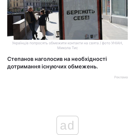
Українців попросять обмежити контакти на свята / фото УНІАН,
Микола Тис
Степанов наголосив на необхідності
дотримання існуючих обмежень.
Реклама
ad