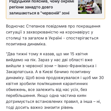
Радуцький пояснив, чому окремі
регіони занадто довго
Тема оформлення
залишаються в "червоній" зоні
Водночас Степанов повідомив про покращення
ситуації з захворюваністю на коронавірус у
столиці та загалом в Україні - спостерігається
позитивна динаміка.
"Два тижні тому я казав, що ми 15 квітня
вийдемо на пік. Зараз у нас дві області вже
вийшли з червоної зони – Івано-Франківська і
Закарпатська. А в Києві бачимо позитивну
динаміку. Щоб вона продовжувалася і щоб ми 30
квітня зробили пом’якшення карантинних
обмежень, все залежить від нас усіх, без
перебільшення. Якщо одна частина киян
дотримується встановлених правил, а інша – ні,
тоді досить важко знизити рівень