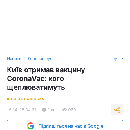
›
Новини
Коронавірус
рус
Київ отримав вакцину
CoronaVac: кого
щеплюватимуть
ІННА АНДАЛІЦЬКА
15:14, 15.04.21
2 хв.
989
Підпишіться на нас в Google