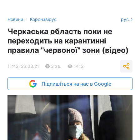
›
Новини
Коронавірус
рус
Черкаська область поки не
переходить на карантинні
правила "червоної" зони (відео)
11:42, 26.03.21
3 хв.
1412
Підпишіться на нас в Google