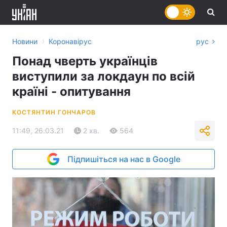
›
Новини
Коронавірус
рус
Понад чверть українців
виступили за локдаун по всій
країні - опитування
КОСТЯНТИН ГОНЧАРОВ
11:49, 26.03.21
2 хв.
564
Підпишіться на нас в Google