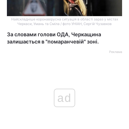
Найскладніше коронавірусна ситуація в області зараз у містах
Черкаси, Умань та Сміла / фото УНІАН, Сергій Чузавков
За словами голови ОДА, Черкащина
залишається в "помаранчевій" зоні.
Реклама
ad