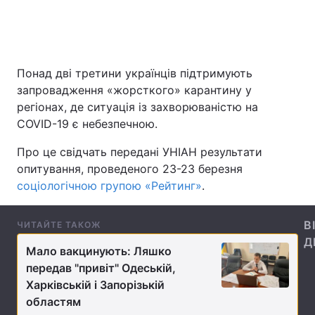
Головна
Війна
Понад дві третини українців підтримують
запровадження «жорсткого» карантину у
Україна
Політика
регіонах, де ситуація із захворюваністю на
Економіка
Світ
COVID-19 є небезпечною.
Про це свідчать передані УНІАН результати
Спорт
Наука
опитування, проведеного 23-23 березня
Техно і зв'язок
Лайт
соціологічною групою «Рейтинг»
.
Зброя
Інциденти
В
ЧИТАЙТЕ ТАКОЖ
Д
Здоров'я
Туризм
Мало вакцинують: Ляшко
передав "привіт" Одеській,
Цікавинки
Погода
Харківській і Запорізькій
областям
Екологія
Регіони