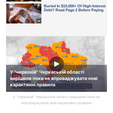
У "червоній" Черкаській області
вирішили поки не впроваджувати нові
карантинні правила
У "червоній" Черкаській області вирішили поки не
впроваджувати нові карантинні правила