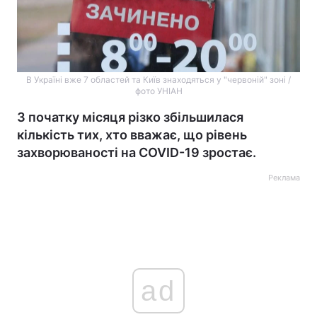
В Україні вже 7 областей та Київ знаходяться у "червоній" зоні /
фото УНІАН
З початку місяця різко збільшилася
кількість тих, хто вважає, що рівень
захворюваності на COVID-19 зростає.
Реклама
ad