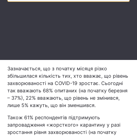
Лонгріди
Відео з Youtube
Статті
Інтерв'ю
Думки
Архів
Вакансії
Зазначається, що з початку місяця різко
Контакти
збільшилася кількість тих, хто вважає, що рівень
Послуги
захворюваності на COVID-19 зростає. Сьогодні
так вважають 68% опитаних (на початку березня
– 37%), 22% вважають, що рівень не змінився,
лише 5% кажуть, що він зменшився.
Також 61% респондентів підтримують
запровадження «жорсткого» карантину у разі
зростання рівня захворюваності (на початку