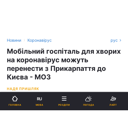
›
Новини
Коронавірус
рус
Мобільний госпіталь для хворих
на коронавірус можуть
перенести з Прикарпаття до
Києва - МОЗ
НАДЯ ПРИШЛЯК
RU
11:41, 19.03.21
2 хв.
571
МОВА
ГОЛОВНА
РОЗДІЛИ
ПОГОДА
ЛАЙТ
Підпишіться на нас в Google