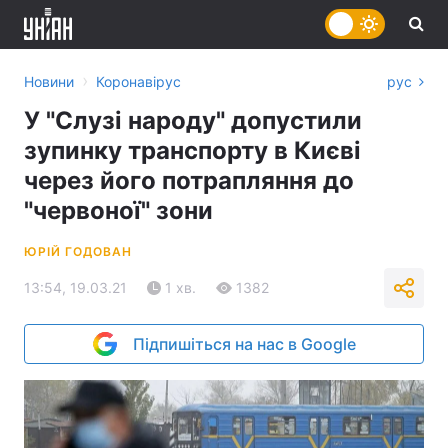
›
Новини
Коронавірус
рус
У "Слузі народу" допустили
зупинку транспорту в Києві
через його потрапляння до
"червоної" зони
ЮРІЙ ГОДОВАН
13:54, 19.03.21
1 хв.
1382
Підпишіться на нас в Google