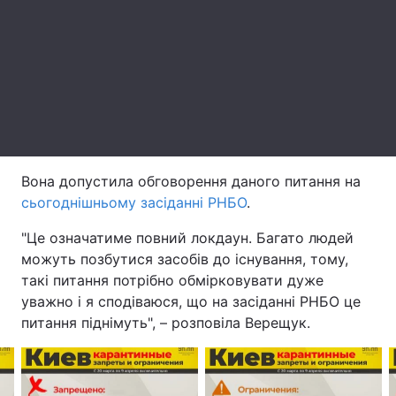
Лонгріди
Відео з Youtube
Статті
Інтерв'ю
Думки
Архів
Вакансії
Вона допустила обговорення даного питання на
Контакти
сьогоднішньому засіданні РНБО
.
"Це означатиме повний локдаун. Багато людей
Послуги
можуть позбутися засобів до існування, тому,
такі питання потрібно обмірковувати дуже
уважно і я сподіваюся, що на засіданні РНБО це
питання піднімуть", – розповіла Верещук.