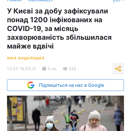
У Києві за добу зафіксували
понад 1200 інфікованих на
COVID-19, за місяць
захворюваність збільшилася
майже вдвічі
ІННА АНДАЛІЦЬКА
13:37, 19.03.21
3 хв.
242
Підпишіться на нас в Google