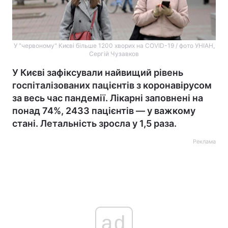
У "червоному" Києві більше 1200 хворих на COVID-19 / фото УНІАН,
Сергій Чузавков
У Києві зафіксували найвищий рівень
госпіталізованих пацієнтів з коронавірусом
за весь час пандемії. Лікарні заповнені на
понад 74%, 2433 пацієнтів — у важкому
стані. Летальність зросла у 1,5 раза.
Реклама
ad