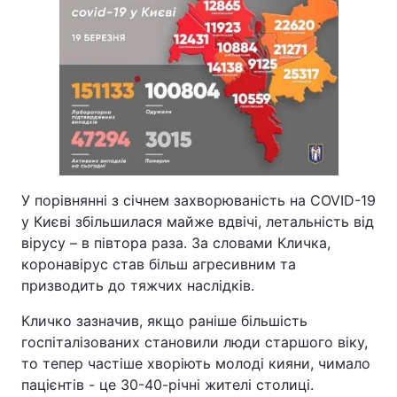
У порівнянні з січнем захворюваність на COVID-19
у Києві збільшилася майже вдвічі, летальність від
вірусу – в півтора раза. За словами Кличка,
коронавірус став більш агресивним та
призводить до тяжчих наслідків.
Кличко зазначив, якщо раніше більшість
госпіталізованих становили люди старшого віку,
то тепер частіше хворіють молоді кияни, чимало
пацієнтів - це 30-40-річні жителі столиці.