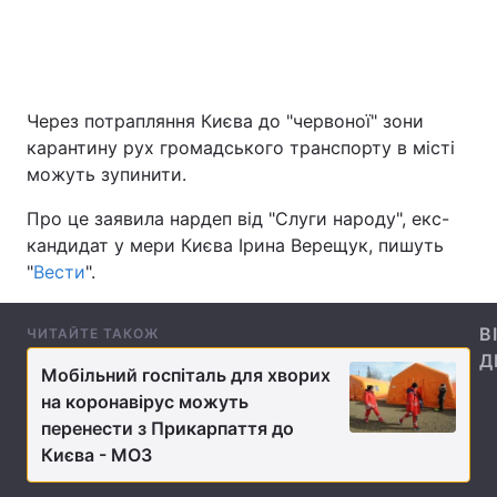
Головна
Війна
Через потрапляння Києва до "червоної" зони
Україна
Політика
карантину рух громадського транспорту в місті
можуть зупинити.
Економіка
Світ
Про це заявила нардеп від "Слуги народу", екс-
Спорт
Наука
кандидат у мери Києва Ірина Верещук, пишуть
"
Вести
".
Техно і зв'язок
Лайт
В
ЧИТАЙТЕ ТАКОЖ
Зброя
Інциденти
Д
Мобільний госпіталь для хворих
Здоров'я
Туризм
на коронавірус можуть
перенести з Прикарпаття до
Цікавинки
Погода
Києва - МОЗ
Екологія
Регіони