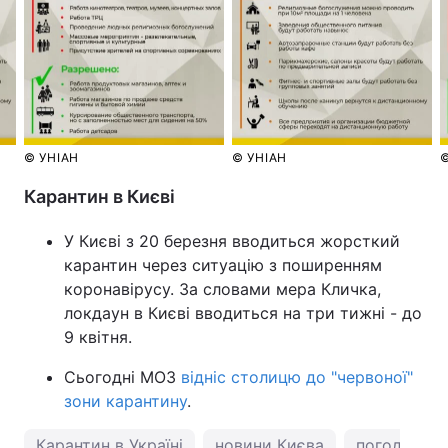
Тема оформлення
© УНІАН
© УНІАН
©
Карантин в Києві
У Києві з 20 березня вводиться жорсткий
карантин через ситуацію з поширенням
коронавірусу. За словами мера Кличка,
локдаун в Києві вводиться на три тижні - до
9 квітня.
Сьогодні МОЗ
відніс столицю до "червоної"
зони карантину
.
Карантин в Україні
новини Києва
погода у Ки