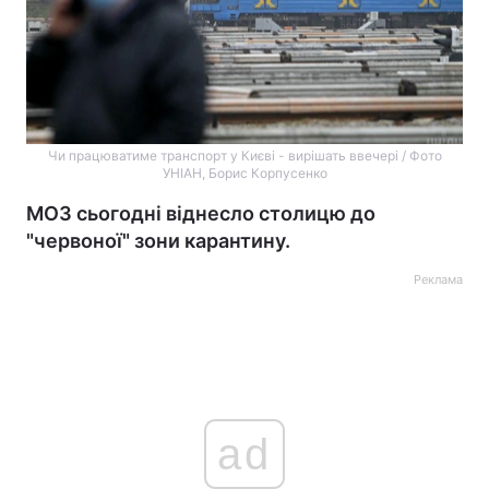
Чи працюватиме транспорт у Києві - вирішать ввечері / Фото
УНІАН, Борис Корпусенко
МОЗ сьогодні віднесло столицю до
"червоної" зони карантину.
Реклама
ad