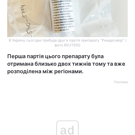
В Україну сьогодні прибуде друга партія препарату "Ремдесивір" /
фото REUTERS
Перша партія цього препарату була
отримана близько двох тижнів тому та вже
розподілена між регіонами.
Реклама
ad