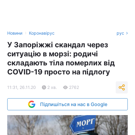
›
Новини
Коронавірус
рус
У Запоріжжі скандал через
ситуацію в морзі: родичі
складають тіла померлих від
COVID-19 просто на підлогу
11:31, 26.11.20
2 хв.
2762
Підпишіться на нас в Google