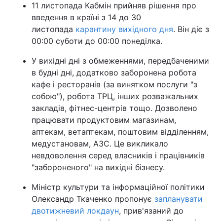
11 листопада Кабмін прийняв рішення про
введення в країні з 14 до 30
листопада
карантину вихідного дня
. Він діє з
00:00 суботи до 00:00 понеділка.
У вихідні дні з обмеженнями, передбаченими
в будні дні, додатково заборонена робота
кафе і ресторанів (за винятком послуги "з
собою"), робота ТРЦ, інших розважальних
закладів, фітнес-центрів тощо. Дозволено
працювати продуктовим магазинам,
аптекам, ветаптекам, поштовим відділенням,
медустановам, АЗС. Це викликало
невдоволення серед власників і працівників
"забороненого" на вихідні бізнесу.
Міністр культури та інформаційної політики
Олександр Ткаченко пропонує
запланувати
двотижневий локдаун
, прив'язаний до