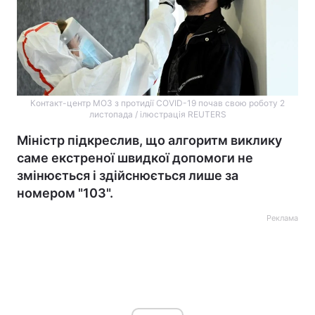
Контакт-центр МОЗ з протидії COVID-19 почав свою роботу 2
листопада / ілюстрація REUTERS
Міністр підкреслив, що алгоритм виклику
саме екстреної швидкої допомоги не
змінюється і здійснюється лише за
номером "103".
Реклама