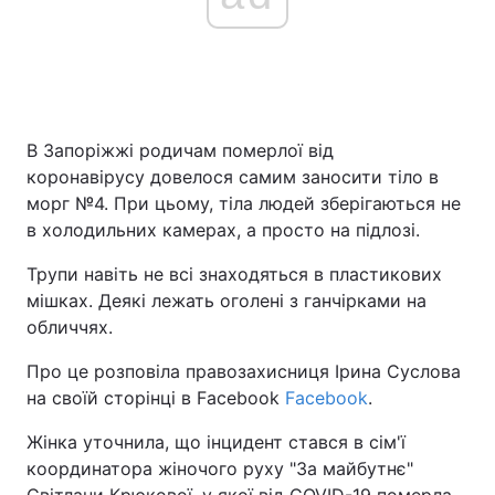
В Запоріжжі родичам померлої від
коронавірусу довелося самим заносити тіло в
морг №4. При цьому, тіла людей зберігаються не
в холодильних камерах, а просто на підлозі.
Трупи навіть не всі знаходяться в пластикових
мішках. Деякі лежать оголені з ганчірками на
обличчях.
Про це розповіла правозахисниця Ірина Суслова
на своїй сторінці в Facebook
Facebook
.
Жінка уточнила, що інцидент стався в сім'ї
координатора жіночого руху "За майбутнє"
Світлани Крюкової, у якої від COVID-19 померла