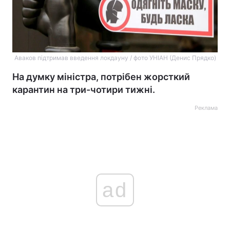
Аваков підтримав введення локдауну / фото УНІАН (Денис Прядко)
На думку міністра, потрібен жорсткий
карантин на три-чотири тижні.
Реклама
ad