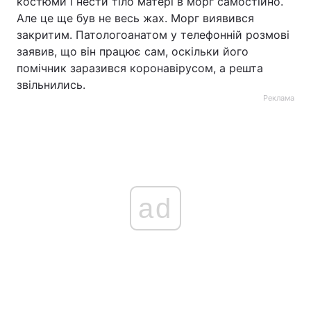
костюми і нести тіло матері в морг самостійно.
Але це ще був не весь жах. Морг виявився
закритим. Патологоанатом у телефонній розмові
заявив, що він працює сам, оскільки його
помічник заразився коронавірусом, а решта
звільнились.
Реклама
ad