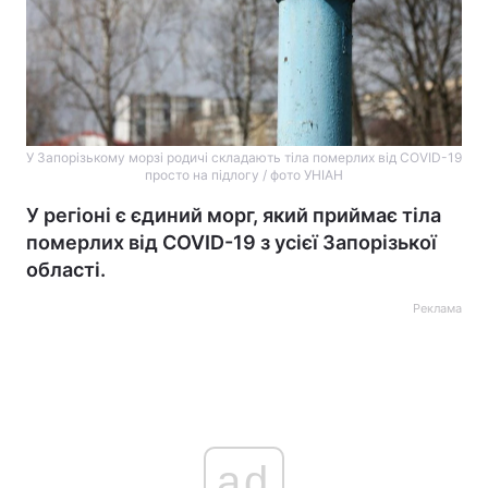
У Запорізькому морзі родичі складають тіла померлих від COVID-19
просто на підлогу / фото УНІАН
У регіоні є єдиний морг, який приймає тіла
померлих від COVID-19 з усієї Запорізької
області.
Реклама
ad