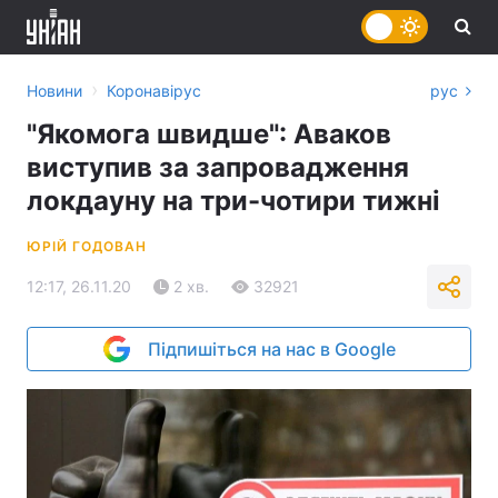
›
Новини
Коронавірус
рус
"Якомога швидше": Аваков
виступив за запровадження
локдауну на три-чотири тижні
ЮРІЙ ГОДОВАН
12:17, 26.11.20
2 хв.
32921
Підпишіться на нас в Google