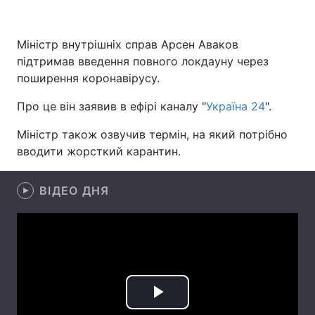
Міністр внутрішніх справ Арсен Аваков
підтримав введення повного локдауну через
Головна
Війна
поширення коронавірусу.
Україна
Політика
Про це він заявив в ефірі каналу "
Україна 24
".
Економіка
Світ
Міністр також озвучив термін, на який потрібно
вводити жорсткий карантин.
Спорт
Наука
Техно і зв'язок
Лайт
ВІДЕО ДНЯ
Зброя
Інциденти
Здоров'я
Туризм
Цікавинки
Погода
Play
Екологія
Регіони