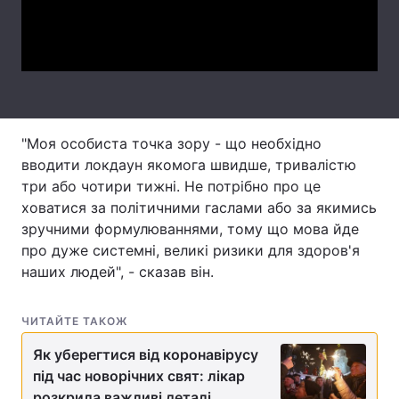
Video
Лонгріди
Відео з Youtube
Статті
Інтерв'ю
Думки
"Моя особиста точка зору - що необхідно
Архів
Вакансії
вводити локдаун якомога швидше, тривалістю
три або чотири тижні. Не потрібно про це
Контакти
ховатися за політичними гаслами або за якимись
зручними формулюваннями, тому що мова йде
Послуги
про дуже системні, великі ризики для здоров'я
наших людей", - сказав він.
ЧИТАЙТЕ ТАКОЖ
Як уберегтися від коронавірусу
під час новорічних свят: лікар
розкрила важливі деталі