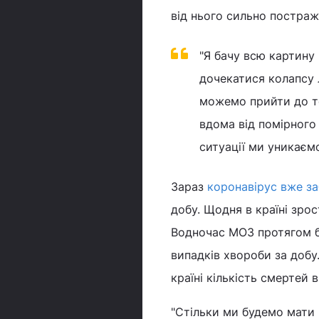
від нього сильно постраж
"Я бачу всю картину
дочекатися колапсу л
можемо прийти до то
вдома від помірного 
ситуації ми уникаємо
Зараз
коронавірус вже з
добу. Щодня в країні зрост
Водночас МОЗ протягом бі
випадків хвороби за добу
країні кількість смертей
"Стільки ми будемо мати 