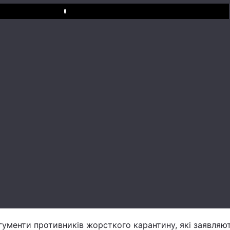
Play
гументи противників жорсткого карантину, які заявляю