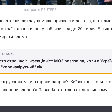
Ілюстрація REUTERS
ровадження локдауна може призвести до того, що кількі
в країні до кінця року наблизиться до 20 тисяч. Більш 
мирати вдома.
Е ТАКОЖ
сто страшно": інфекціоніст МОЗ розповіла, коли в Украї
 "коронавірусний" пік
ентру економіки охорони здоров'я Київської школи ек
ра охорони здоров'я Павло Ковтонюк в ексклюзивному