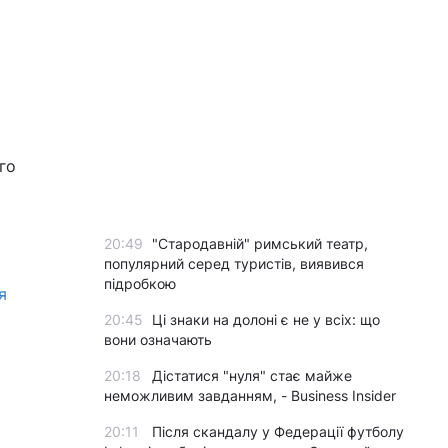
го
20:49
"Стародавній" римський театр,
популярний серед туристів, виявився
підробкою
я
20:45
Ці знаки на долоні є не у всіх: що
вони означають
20:18
Дістатися "нуля" стає майже
неможливим завданням, - Business Insider
20:11
Після скандалу у Федерації футболу