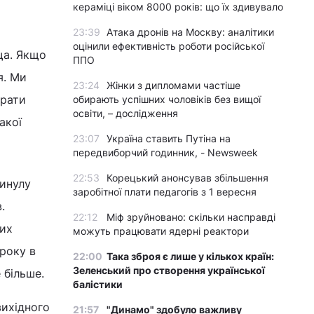
кераміці віком 8000 років: що їх здивувало
23:39
Атака дронів на Москву: аналітики
оцінили ефективність роботи російської
ща. Якщо
ППО
я. Ми
23:24
Жінки з дипломами частіше
ирати
обирають успішних чоловіків без вищої
освіти, – дослідження
акої
23:07
Україна ставить Путіна на
передвиборчий годинник, - Newsweek
22:53
Корецький анонсував збільшення
минулу
заробітної плати педагогів з 1 вересня
.
22:12
Міф зруйновано: скільки насправді
вих
можуть працювати ядерні реактори
 року в
22:00
Така зброя є лише у кількох країн:
Зеленський про створення української
 більше.
балістики
вихідного
21:57
"Динамо" здобуло важливу