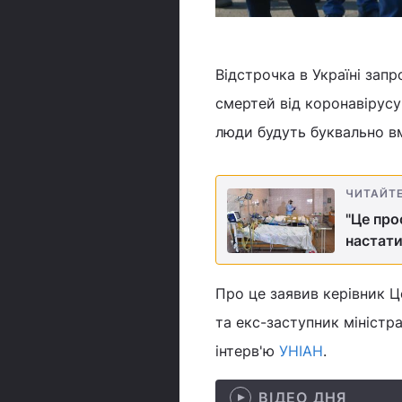
Відстрочка в Україні зап
смертей від коронавірусу 
люди будуть буквально в
ЧИТАЙТ
"Це про
настати
Про це заявив керівник Ц
та екс-заступник мініст
інтерв'ю
УНІАН
.
ВІДЕО ДНЯ