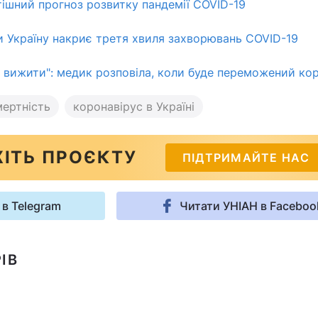
втішний прогноз розвитку пандемії COVID-19
и Україну накриє третя хвиля захворювань COVID-19
м вижити": медик розповіла, коли буде переможений ко
мертність
коронавірус в Україні
ІТЬ ПРОЄКТУ
ПІДТРИМАЙТЕ НАС
 в Telegram
Читати УНІАН в Faceboo
ІВ