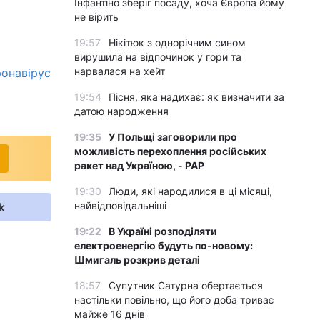
Інфантіно зберіг посаду, хоча Європа йому
не вірить
19:57
Нікітюк з однорічним сином
вирушила на відпочинок у гори та
нарвалася на хейт
ронавірус
19:54
Пісня, яка надихає: як визначити за
датою народження
19:35
У Польщі заговорили про
можливість перехоплення російських
ракет над Україною, - PAP
19:30
Люди, які народилися в ці місяці,
найвідповідальніші
k
19:22
В Україні розподіляти
електроенергію будуть по-новому:
Шмигаль розкрив деталі
18:57
Супутник Сатурна обертається
настільки повільно, що його доба триває
майже 16 днів