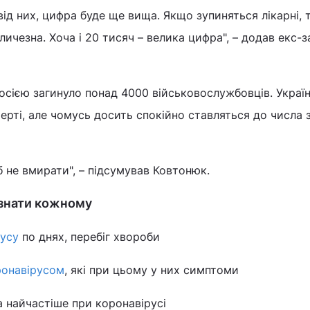
від них, цифра буде ще вища. Якщо зупиняться лікарні, 
личезна. Хоча і 20 тисяч – велика цифра", – додав екс-
 Росією загинуло понад 4000 військовослужбовців. Україн
ерті, але чомусь досить спокійно ставляться до числа 
б не вмирати", – підсумував Ковтонюк.
 знати кожному
усу
по днях, перебіг хвороби
ронавірусом
, які при цьому у них симптоми
а найчастіше при коронавірусі