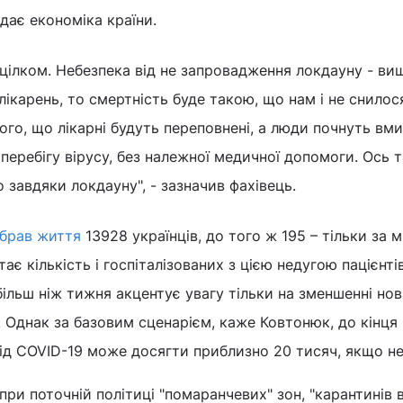
дає економіка країни.
 цілком. Небезпека від не запровадження локдауну - ви
ікарень, то смертність буде такою, що нам і не снилос
го, що лікарні будуть переповнені, а люди почнуть вм
перебігу вірусу, без належної медичної допомоги. Ось т
 завдяки локдауну", - зазначив фахівець.
абрав життя
13928 українців, до того ж 195 – тільки за 
ає кількість і госпіталізованих з цією недугою пацієнтів
льш ніж тижня акцентує увагу тільки на зменшенні но
. Однак за базовим сценарієм, каже Ковтонюк, до кінця
 від COVID-19 може досягти приблизно 20 тисяч, якщо не
при поточній політиці "помаранчевих" зон, "карантинів 