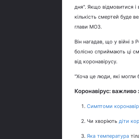
дня". Якщо відмовитися і 
кількість смертей буде ве
глави МОЗ.
Він нагадав, що у війні з
болісно сприймають ці см
від коронавірусу.
"Хоча це люди, які могли 
Коронавірус: важливо
Симптоми коронавір
Чи хворіють
діти ко
Яка температура
тіл