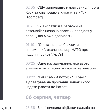
02:05
США запровадили нові санкції проти
Куби за співпрацю з Китаєм та РФ, -
Bloomberg
01:23
Як вибратися з багнюки на
автомобілі: названо простий предмет у
салоні, що може допомогти
01:19
"Достатньо, щоб вижити, а не
перемогти": ексчиновниця НАТО про
надання ракет Україні
00:25
Одне налаштування, яке варто
змінити всім власникам нових телевізорів
00:22
"Нам самим потрібні": Трамп
відреагував на прохання Зеленського
надати ракети до Patriot
06 серпня, четвер
ть, що
23:58
Вчені виявили відбитки пальців на