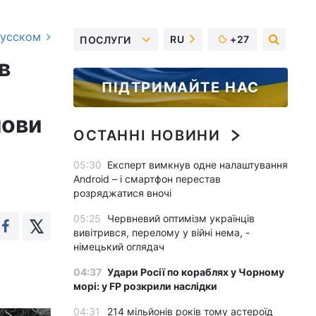
русском
RU
+27
ПОСЛУГИ
в
ПІДТРИМАЙТЕ НАС
лови
ОСТАННІ НОВИНИ
05:30
Експерт вимкнув одне налаштування
Android – і смартфон перестав
розряджатися вночі
05:25
Червневий оптимізм українців
вивітрився, перелому у війні нема, -
німецький оглядач
04:37
Удари Росії по кораблях у Чорному
морі: у FP розкрили наслідки
04:31
214 мільйонів років тому астероїд