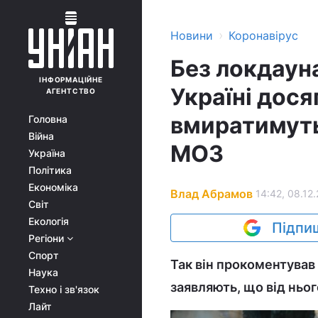
›
Новини
Коронавірус
Без локдауна
ІНФОРМАЦІЙНЕ
Україні дося
АГЕНТСТВО
вмиратимуть
Головна
Війна
МОЗ
Україна
Політика
Економіка
Влад Абрамов
14:42, 08.12
Світ
Екологія
Підпиш
Регіони
Спорт
Так він прокоментував
Наука
заявляють, що від ньо
Техно і зв'язок
Лайт