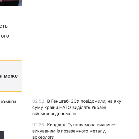
сть
того,
ні може
ономіки
02:52
В Генштабі ЗСУ повідомили, на яку
суму країни НАТО виділять Україні
військової допомоги
02:26
Кинджал Тутанхамона виявився
викуваним із позаземного металу, -
археологи