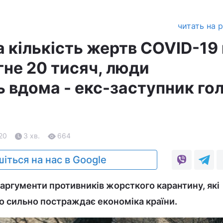
читать на 
 кількість жертв COVID-19 
гне 20 тисяч, люди
 вдома - екс-заступник го
.20
3 хв.
664
іться на нас в Google
 аргументи противників жорсткого карантину, які
го сильно постраждає економіка країни.