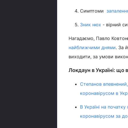
Симптоми
запалення
Зник нюх
- вірний с
Нагадаємо, Павло Ковто
найближчими днями
. За 
виходити, за умови викон
Локдаун в Україні: що 
Степанов впевнений
коронавірусом в Укра
В Україні на початку
коронавірусом за до