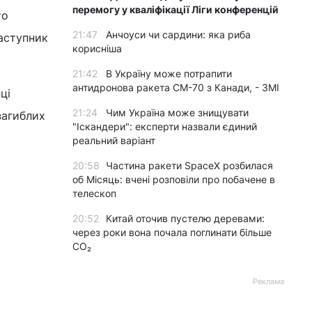
перемогу у кваліфікації Ліги конференцій
то
21:47
Анчоуси чи сардини: яка риба
заступник
корисніша
21:42
В Україну може потрапити
антидронова ракета CM-70 з Канади, - ЗМІ
ці
21:24
Чим Україна може знищувати
загиблих
"Іскандери": експерти назвали єдиний
реальний варіант
20:58
Частина ракети SpaceX розбилася
об Місяць: вчені розповіли про побачене в
телескоп
20:52
Китай оточив пустелю деревами:
через роки вона почала поглинати більше
CO₂
Реклама