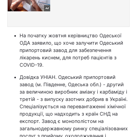
На початку жовтня керівництво Одеської
ОДА заявило, що хоче залучити Одеський
припортовий завод для забезпечення
лікарень киснем, для потреб пацієнтів з
COVID-19.
Довідка УНІАН. Одеський припортовий
завод (м. Південне, Одеська обл.) - другий
за величиною виробник аміаку і карбаміду і
третій - з випуску азотних добрив в Україні.
Спеціалізується на перевантаженні хімічної
продукції, що надходить з країн СНД на
експорт. Завод є монополістом на
загальнодержавному ринку спеціалізованих
послуг з прийому, охолоджування і