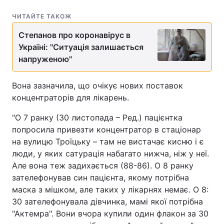
ЧИТАЙТЕ ТАКОЖ
Степанов про коронавірус в
Україні: "Ситуація залишається
напруженою"
Вона зазначила, що очікує нових поставок
концентраторів для лікарень.
"О 7 ранку (30 листопада – Ред.) пацієнтка
попросила привезти концентратор в стаціонар
на вулицю Троїцьку – там не вистачає кисню і є
люди, у яких сатурація набагато нижча, ніж у неї.
Але вона теж задихається (88-86). О 8 ранку
зателефонував син пацієнта, якому потрібна
маска з мішком, але таких у лікарнях немає. О 8:
30 зателефонувала дівчинка, мамі якої потрібна
"Актемра". Вони вчора купили один флакон за 30