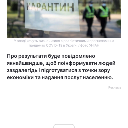
У владі хочуть визначитися з реалістичними прогнозами на
пандемію COVID-19 в Україні / фото УНІАН
Про результати буде повідомлено
якнайшвидше, щоб поінформувати людей
заздалегідь і підготуватися з точки зору
економіки та надання послуг населенню.
Реклама