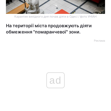
Карантин вихідного дня почав діяти в Одесі / фото УНІАН
На території міста продовжують діяти
обмеження "помаранчевої" зони.
Реклама
ad