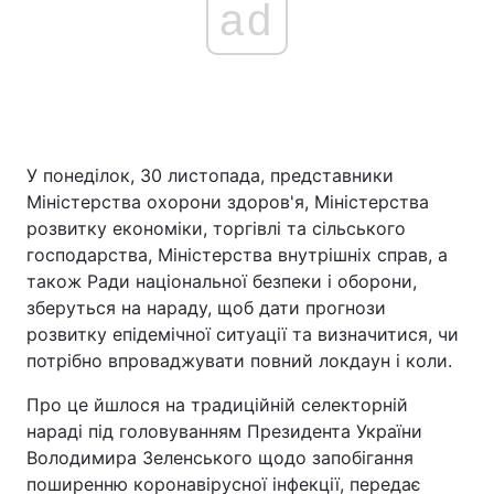
ad
Головна
Війна
Україна
Політика
У понеділок, 30 листопада, представники
Економіка
Світ
Міністерства охорони здоров'я, Міністерства
розвитку економіки, торгівлі та сільського
Спорт
Наука
господарства, Міністерства внутрішніх справ, а
також Ради національної безпеки і оборони,
Техно і зв'язок
Лайт
зберуться на нараду, щоб дати прогнози
розвитку епідемічної ситуації та визначитися, чи
Зброя
Інциденти
потрібно впроваджувати повний локдаун і коли.
Здоров'я
Туризм
Про це йшлося на традиційній селекторній
нараді під головуванням Президента України
Цікавинки
Погода
Володимира Зеленського щодо запобігання
поширенню коронавірусної інфекції, передає
Екологія
Регіони