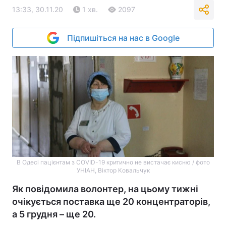
13:33, 30.11.20
1 хв.
2097
Підпишіться на нас в Google
В Одесі пацієнтам з COVID-19 критично не вистачає кисню / фото
УНІАН, Віктор Ковальчук
Як повідомила волонтер, на цьому тижні
очікується поставка ще 20 концентраторів,
а 5 грудня – ще 20.