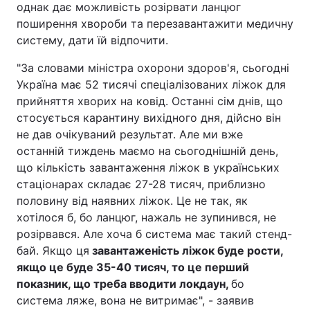
однак дає можливість розірвати ланцюг
поширення хвороби та перезавантажити медичну
Тема оформлення
систему, дати їй відпочити.
"За словами міністра охорони здоров'я, сьогодні
Україна має 52 тисячі спеціалізованих ліжок для
прийняття хворих на ковід. Останні сім днів, що
стосується карантину вихідного дня, дійсно він
не дав очікуваний результат. Але ми вже
останній тиждень маємо на сьогоднішній день,
що кількість завантаження ліжок в українських
стаціонарах складає 27-28 тисяч, приблизно
половину від наявних ліжок. Це не так, як
хотілося б, бо ланцюг, нажаль не зупинився, не
розірвався. Але хоча б система має такий стенд-
бай. Якщо ця
завантаженість ліжок буде рости,
якщо це буде 35-40 тисяч, то це перший
показник, що треба вводити локдаун,
бо
система ляже, вона не витримає", - заявив