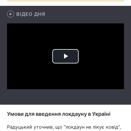
Лонгріди
ВІДЕО ДНЯ
Відео з Youtube
Статті
Інтерв'ю
Думки
Архів
Вакансії
Play
Контакти
Video
Послуги
Умови для введення локдауну в Україні
Радуцький уточнив, що "локдаун не лікує ковід",