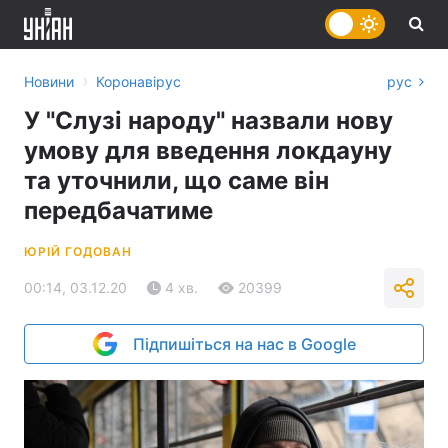
›
Новини
Коронавірус
рус
У "Слузі народу" назвали нову
умову для введення локдауну
та уточнили, що саме він
передбачатиме
ЮРІЙ ГОДОВАН
00:14, 03.12.20
4 хв.
20399
Підпишіться на нас в Google