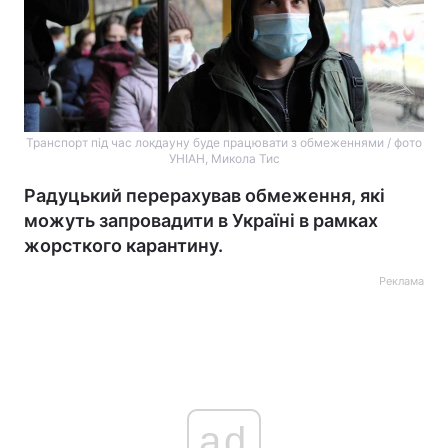
Транспорт під час локдауну буде працювати з обмеженнями / фото
УНІАН, Микола Тис
Радуцький перерахував обмеження, які
можуть запровадити в Україні в рамках
жорсткого карантину.
Реклама
ad