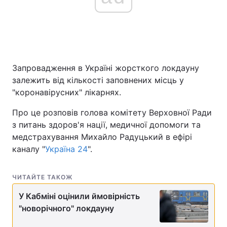
Головна
Війна
Україна
Політика
Запровадження в Україні жорсткого локдауну
залежить від кількості заповнених місць у
Економіка
Світ
"коронавірусних" лікарнях.
Спорт
Наука
Про це розповів голова комітету Верховної Ради
з питань здоров'я нації, медичної допомоги та
Техно і зв'язок
Лайт
медстрахування Михайло Радуцький в ефірі
каналу "
Україна 24
".
Зброя
Інциденти
Здоров'я
Туризм
ЧИТАЙТЕ ТАКОЖ
У Кабміні оцінили ймовірність
Цікавинки
Погода
"новорічного" локдауну
Екологія
Регіони