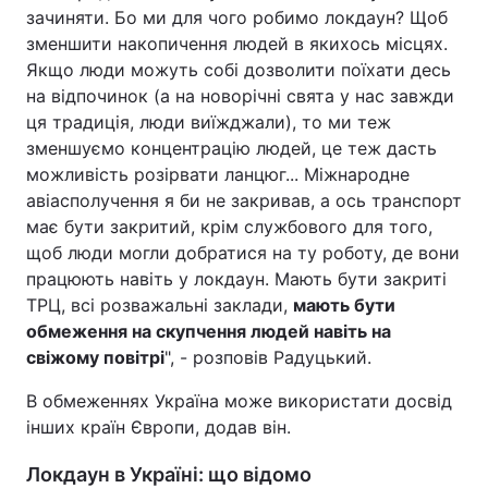
зачиняти. Бо ми для чого робимо локдаун? Щоб
зменшити накопичення людей в якихось місцях.
Якщо люди можуть собі дозволити поїхати десь
на відпочинок (а на новорічні свята у нас завжди
ця традиція, люди виїжджали), то ми теж
зменшуємо концентрацію людей, це теж дасть
можливість розірвати ланцюг... Міжнародне
авіасполучення я би не закривав, а ось транспорт
має бути закритий, крім службового для того,
щоб люди могли добратися на ту роботу, де вони
працюють навіть у локдаун. Мають бути закриті
ТРЦ, всі розважальні заклади,
мають бути
обмеження на скупчення людей навіть на
свіжому повітрі
", - розповів Радуцький.
В обмеженнях Україна може використати досвід
інших країн Європи, додав він.
Локдаун в Україні: що відомо