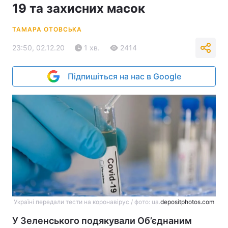
19 та захисних масок
ТАМАРА ОТОВСЬКА
23:50, 02.12.20
1 хв.
2414
Підпишіться на нас в Google
Україні передали тести на коронавірус / фото: ua.
depositphotos.com
У Зеленського подякували Об’єднаним