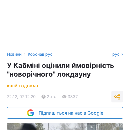
›
Новини
Коронавірус
рус
У Кабміні оцінили ймовірність
"новорічного" локдауну
ЮРІЙ ГОДОВАН
22:12, 02.12.20
2 хв.
3837
Підпишіться на нас в Google