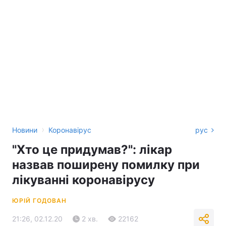
›
Новини
Коронавірус
рус
"Хто це придумав?": лікар
назвав поширену помилку при
лікуванні коронавірусу
ЮРІЙ ГОДОВАН
21:26, 02.12.20
2 хв.
22162