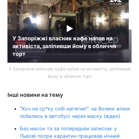
У Запоріжжі власник кафе напав на
активіста, заліпивши йому в обличчя
торт
У Запоріжжі власник кафе напав на активіста, заліпивши
йому в обличчя торт
Інші новини на тему
"Хоч на ср*ку собі натягни!": на Волині жінки
побились в автобусі через маску (відео)
Без масок та за попереднім записом: у
Львові попри карантин працював нічний