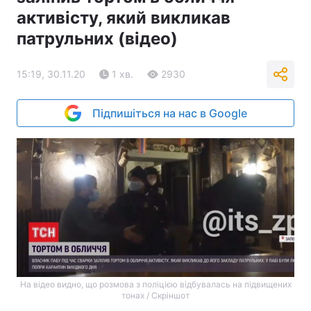
активісту, який викликав
патрульних (відео)
15:19, 30.11.20
1 хв.
2930
Підпишіться на нас в Google
На відео видно, що розмова з поліцією відбувалась на підвищених
тонах / Скріншот