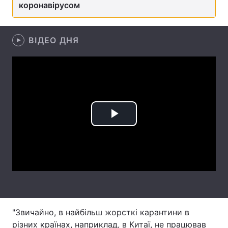
коронавірусом
Лонгріди
ВІДЕО ДНЯ
Відео з Youtube
Статті
Інтерв'ю
Думки
Архів
Вакансії
Контакти
Play
Послуги
Video
"Звичайно, в найбільш жорсткі карантини в
різних країнах, наприклад, в Китаї, не працював