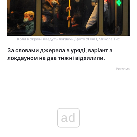
Коли в Україні введуть локдаун / фото УНІАН, Микола Тис
За словами джерела в уряді, варіант з
локдауном на два тижні відхилили.
Реклама
ad