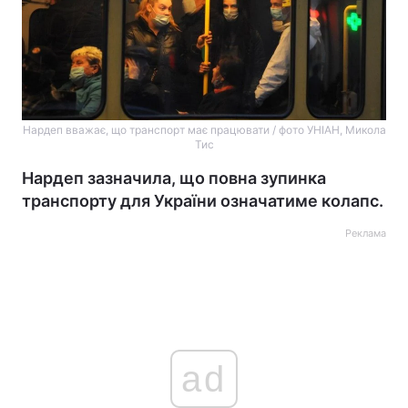
Нардеп вважає, що транспорт має працювати / фото УНІАН, Микола
Тис
Нардеп зазначила, що повна зупинка
транспорту для України означатиме колапс.
Реклама
ad