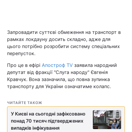
Головна
Війна
Запровадити суттєві обмеження на транспорт в
Україна
Політика
рамках локдауну досить складно, адже для
цього потрібно розробити систему спеціальних
Економіка
Світ
перепусток.
Спорт
Наука
Про це в ефірі
Апостроф TV
заявила народний
депутат від фракції "Слуга народу" Євгенія
Техно і зв'язок
Лайт
Кравчук. Вона зазначила, що повна зупинка
транспорту для України означатиме колапс.
Зброя
Інциденти
ЧИТАЙТЕ ТАКОЖ
Здоров'я
Туризм
У Києві на сьогодні зафіксовано
Цікавинки
Погода
понад 70 тисяч підтверджених
випадків інфікування
Екологія
Регіони