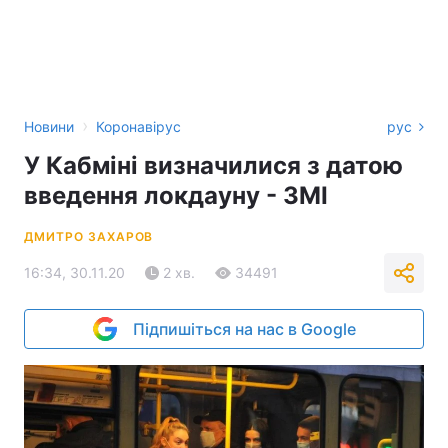
›
Новини
Коронавірус
рус
У Кабміні визначилися з датою
введення локдауну - ЗМІ
ДМИТРО ЗАХАРОВ
16:34, 30.11.20
2 хв.
34491
Підпишіться на нас в Google