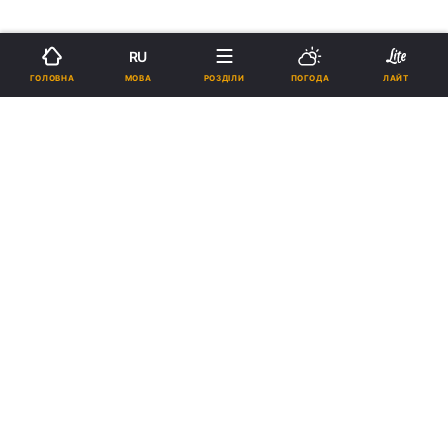
RU
МОВА
ГОЛОВНА
РОЗДІЛИ
ПОГОДА
ЛАЙТ
›
Новини
Коронавірус
рус
В НСЗУ незадоволені бюджетом
2021: не вистачає коштів на
вакцинацію та лікування COVID-
19
ДМИТРО ЗАХАРОВ
15:05, 30.11.20
3 хв.
575