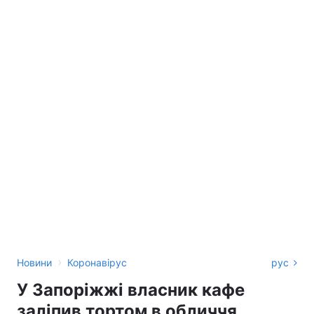
›
Новини
Коронавірус
рус
У Запоріжжі власник кафе
заліпив тортом в обличчя