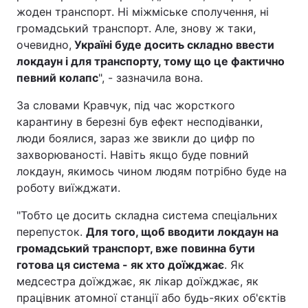
жоден транспорт. Ні міжміське сполучення, ні
Тема оформлення
громадський транспорт. Але, знову ж таки,
очевидно,
Україні буде досить складно ввести
локдаун і для транспорту, тому що це фактично
певний колапс
", - зазначила вона.
За словами Кравчук, під час жорсткого
карантину в березні був ефект несподіванки,
люди боялися, зараз же звикли до цифр по
захворюваності. Навіть якщо буде повний
локдаун, якимось чином людям потрібно буде на
роботу виїжджати.
"Тобто це досить складна система спеціальних
перепусток.
Для того, щоб вводити локдаун на
громадський транспорт, вже повинна бути
готова ця система - як хто доїжджає
. Як
медсестра доїжджає, як лікар доїжджає, як
працівник атомної станції або будь-яких об'єктів