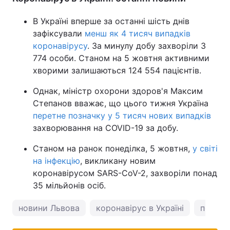
В Україні вперше за останні шість днів
зафіксували
менш як 4 тисяч випадків
коронавірусу
. За минулу добу захворіли 3
774 особи. Станом на 5 жовтня активними
хворими залишаються 124 554 пацієнтів.
Однак, міністр охорони здоров'я Максим
Степанов вважає, що цього тижня Україна
перетне позначку у 5 тисяч нових випадків
захворювання на COVID-19 за добу.
Станом на ранок понеділка, 5 жовтня,
у світі
на інфекцію
, викликану новим
коронавірусом SARS-CoV-2, захворіли понад
35 мільйонів осіб.
новини Львова
коронавірус в Україні
погода