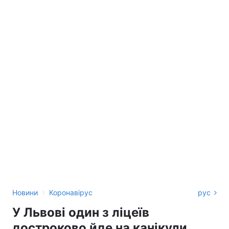
›
Новини
Коронавірус
рус
У Львові один з ліцеїв
достроково йде на канікули