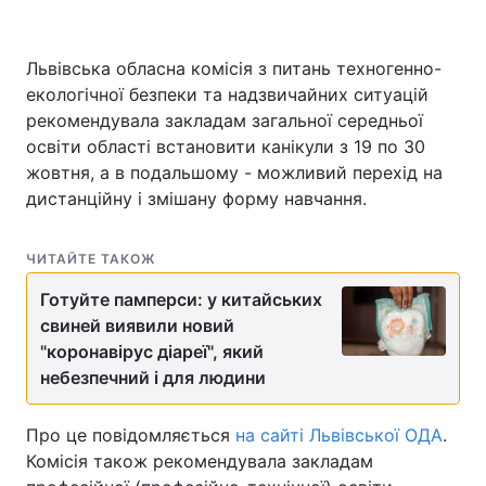
Львівська обласна комісія з питань техногенно-
екологічної безпеки та надзвичайних ситуацій
Головна
Війна
рекомендувала закладам загальної середньої
Україна
Політика
освіти області встановити канікули з 19 по 30
жовтня, а в подальшому - можливий перехід на
Економіка
Світ
дистанційну і змішану форму навчання.
Спорт
Наука
ЧИТАЙТЕ ТАКОЖ
Техно і зв'язок
Лайт
Готуйте памперси: у китайських
свиней виявили новий
Зброя
Інциденти
"коронавірус діареї", який
небезпечний і для людини
Здоров'я
Туризм
Цікавинки
Погода
Про це повідомляється
на сайті Львівської ОДА
.
Комісія також рекомендувала закладам
Екологія
Регіони