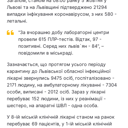
Загалом, станом на 08:00 ранку 5 жовтня у
Львові та на Львівщині підтверджено 21294
випадки інфікування коронавірусом, з них 580 -
летальні.
"За вчорашню добу лабораторні центри
провели 615 ПЛР-тестів. Відтак, 97 -
позитивні. Серед них львів`ян - 84", –
повідомили в міськраді.
Зазначається, що протягом усього періоду
карантину до Львівської обласної інфекційної
лікарні звернулись 9475 осіб, госпіталізовано -
2171 людину, на амбулаторному лікуванні - 7304
особи, виписані - 2012 осіб. Зараз у лікарні
перебуває 152 людини, із них у реанімації -
шестеро, на апаратні ШВЛ - одна особа.
У 8-ій міській клінічній лікарні станом на ранок
перебуває 69 пацієнтів, у 1-ій міській клінічній