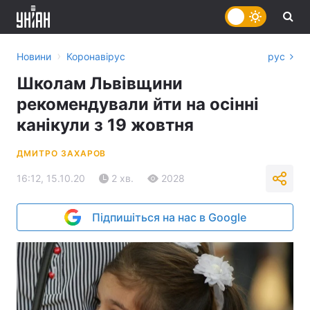
›
Новини
Коронавірус
рус
Школам Львівщини
рекомендували йти на осінні
канікули з 19 жовтня
ДМИТРО ЗАХАРОВ
16:12, 15.10.20
2 хв.
2028
Підпишіться на нас в Google