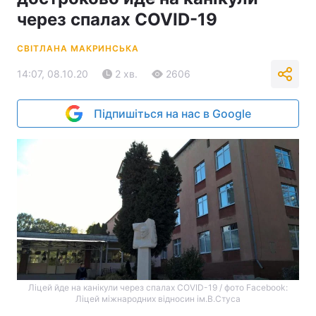
через спалах COVID-19
СВІТЛАНА МАКРИНСЬКА
14:07, 08.10.20
2 хв.
2606
Підпишіться на нас в Google
Ліцей йде на канікули через спалах COVID-19 / фото Facebook:
Ліцей міжнародних відносин ім.В.Стуса