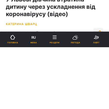
дитину через ускладнення від
коронавірусу (відео)
КАТЕРИНА ШВАРЦ
15:55, 17.09.20
1 хв.
3044
RU
МОВА
ГОЛОВНА
РОЗДІЛИ
ПОГОДА
ЛАЙТ
Підпишіться на нас в Google
У Львові дівчина втратила дитину через ускладнення від
коронавірусу (відео)
Стан вагітної погіршився наприкінці серпня.
Реклама