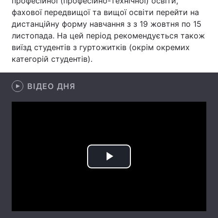
професійної (професійно-технічної) освіти,
фахової передвищої та вищої освіти перейти на
Лонгріди
дистанційну форму навчання з з 19 жовтня по 15
листопада. На цей період рекомендується також
Відео з Youtube
Статті
виїзд студентів з гуртожитків (окрім окремих
категорій студентів).
Інтерв'ю
Думки
ВІДЕО ДНЯ
Архів
Вакансії
Контакти
Послуги
Play
Video