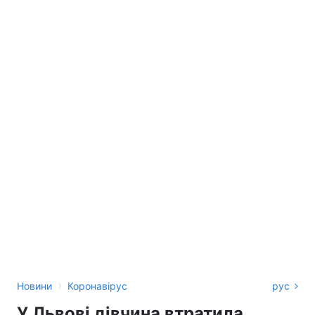
›
Новини
Коронавірус
рус
У Львові дівчина втратила