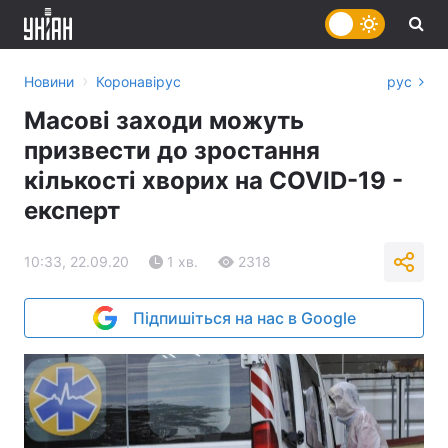
›
Новини
Коронавірус
рус
Масові заходи можуть
призвести до зростання
кількості хворих на COVID-19 -
експерт
10:33, 22.09.20
1 хв.
2318
Підпишіться на нас в Google