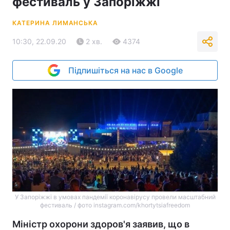
фестиваль у Запоріжжі
КАТЕРИНА ЛИМАНСЬКА
10:30, 22.09.20
2 хв.
4374
Підпишіться на нас в Google
У Запоріжжі в умовах пандемії коронавірусу провели масштабний
фестиваль / фото instagram.com/khortytsiafreedom
Міністр охорони здоров'я заявив, що в