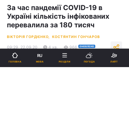
За час пандемії COVID-19 в
Україні кількість інфікованих
перевалила за 180 тисяч
ВІКТОРІЯ ГОРДІЄНКО,
КОСТЯНТИН ГОНЧАРОВ
09:29, 22.09.20
4 хв.
966
ОНОВЛЕНО
RU
МОВА
ГОЛОВНА
РОЗДІЛИ
ПОГОДА
ЛАЙТ
Підпишіться на нас в Google