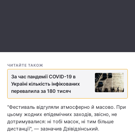
Лонгріди
Відео з Youtube
Статті
Інтерв'ю
Думки
Архів
Вакансії
ЧИТАЙТЕ ТАКОЖ
Контакти
За час пандемії СOVID-19 в
Послуги
Україні кількість інфікованих
перевалила за 180 тисяч
"Фестиваль відгуляли атмосферно й масово. При
цьому жодних епідемічних заходів, звісно, не
дотримувалися: ні тобі масок, ні тим більше
дистанції", — зазначив Дзівідзінський.