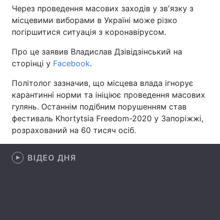
Через проведення масових заходів у зв'язку з
місцевими виборами в Україні може різко
погіршитися ситуація з коронавірусом.
Головна
Війна
Про це заявив Владислав Дзівідзінський на
сторінці у
Facebook
.
Україна
Політика
Політолог зазначив, що місцева влада ігнорує
Економіка
Світ
карантинні норми та ініціює проведення масових
гулянь. Останнім подібним порушенням став
Спорт
Наука
фестиваль Khortytsia Freedom-2020 у Запоріжжі,
Техно і зв'язок
Лайт
розрахований на 60 тисяч осіб.
Зброя
Інциденти
ВІДЕО ДНЯ
Здоров'я
Туризм
Цікавинки
Погода
Екологія
Регіони