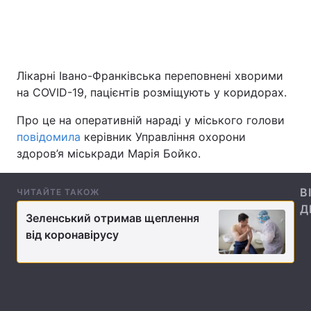
Головна
Війна
Лікарні Івано-Франківська переповнені хворими
Україна
Політика
на COVID-19, пацієнтів розміщують у коридорах.
Про це на оперативній нараді у міського голови
Економіка
Світ
повідомила
керівник Управління охорони
Спорт
Наука
здоров’я міськради Марія Бойко.
Техно і зв'язок
Лайт
В
ЧИТАЙТЕ ТАКОЖ
Д
Зброя
Інциденти
Зеленський отримав щеплення
від коронавірусу
Здоров'я
Туризм
Цікавинки
Погода
Екологія
Регіони