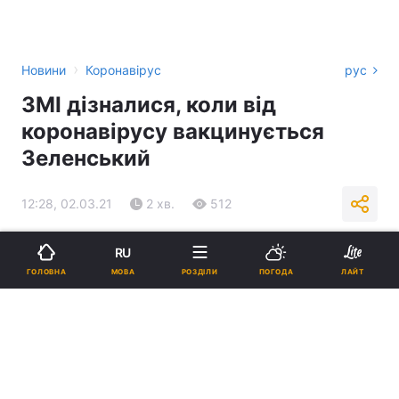
›
Новини
Коронавірус
рус
ЗМІ дізналися, коли від
коронавірусу вакцинується
Зеленський
12:28, 02.03.21
2 хв.
512
Підпишіться на нас в Google
RU
МОВА
ГОЛОВНА
РОЗДІЛИ
ПОГОДА
ЛАЙТ