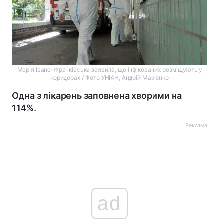
Мерія Івано-Франківська заявила, що інфікованих розміщують у
коридорах / Фото УНІАН, Андрій Марієнко
Одна з лікарень заповнена хворими на
114%.
Реклама
ad