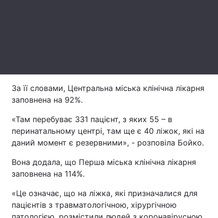
Лонгріди
Відео з Youtube
Статті
Інтерв'ю
Думки
За її словами, Центральна міська клінічна лікарня
Архів
Вакансії
заповнена на 92%.
Контакти
«Там перебуває 331 пацієнт, з яких 55 – в
перинатальному центрі, там ще є 40 ліжок, які на
Послуги
даний момент є резервними», - розповіла Бойко.
Вона додала, що Перша міська клінічна лікарня
заповнена на 114%.
«Це означає, що на ліжка, які призначалися для
пацієнтів з травматологічною, хірургічною
патологією, розмістили людей з коронавірусною