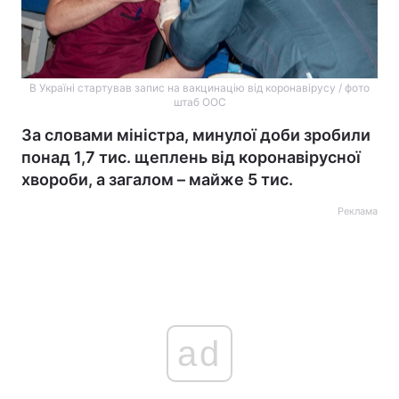
В Україні стартував запис на вакцинацію від коронавірусу / фото
штаб ООС
За словами міністра, минулої доби зробили
понад 1,7 тис. щеплень від коронавірусної
хвороби, а загалом – майже 5 тис.
Реклама
ad