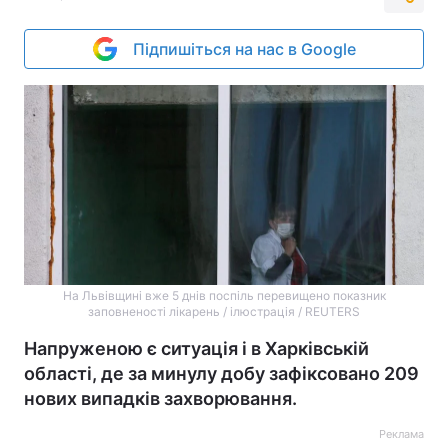
Підпишіться на нас в Google
На Львівщині вже 5 днів поспіль перевищено показник
заповненості лікарень / ілюстрація / REUTERS
Напруженою є ситуація і в Харківській
області, де за минулу добу зафіксовано 209
нових випадків захворювання.
Реклама