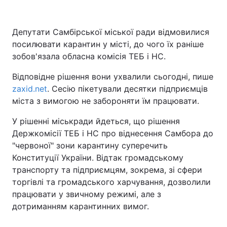
Депутати Самбірської міської ради відмовилися
посилювати карантин у місті, до чого їх раніше
Головна
Війна
зобов'язала обласна комісія ТЕБ і НС.
Україна
Політика
Відповідне рішення вони ухвалили сьогодні, пише
zaxid.net
Економіка
. Сесію пікетували десятки підприємців
Світ
міста з вимогою не забороняти їм працювати.
Спорт
Наука
У рішенні міськради йдеться, що рішення
Держкомісії ТЕБ і НС про віднесення Самбора до
Техно і зв'язок
Лайт
"червоної" зони карантину суперечить
Зброя
Інциденти
Конституції України. Відтак громадському
транспорту та підприємцям, зокрема, зі сфери
Здоров'я
Туризм
торгівлі та громадського харчування, дозволили
працювати у звичному режимі, але з
Цікавинки
Погода
дотриманням карантинних вимог.
Екологія
Регіони