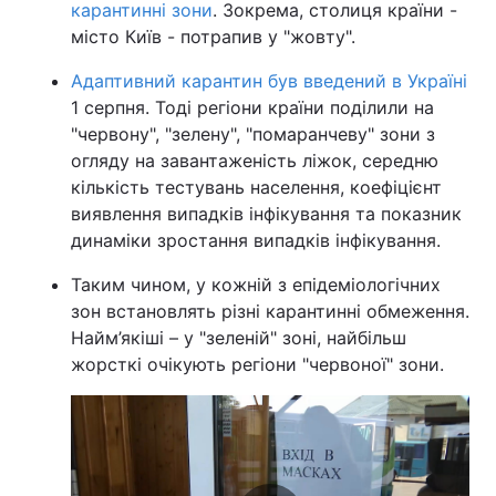
карантинні зони
. Зокрема, столиця країни -
місто Київ - потрапив у "жовту".
Тема оформлення
Адаптивний карантин був введений в Україні
1 серпня. Тоді регіони країни поділили на
"червону", "зелену", "помаранчеву" зони з
огляду на завантаженість ліжок, середню
кількість тестувань населення, коефіцієнт
виявлення випадків інфікування та показник
динаміки зростання випадків інфікування.
Таким чином, у кожній з епідеміологічних
зон встановлять різні карантинні обмеження.
Найм’якіші – у "зеленій" зоні, найбільш
жорсткі очікують регіони "червоної" зони.