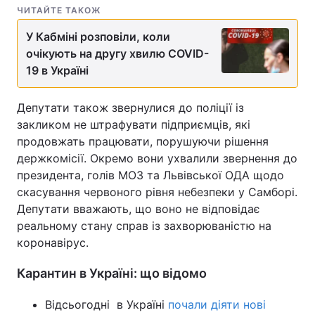
ЧИТАЙТЕ ТАКОЖ
Лонгріди
У Кабміні розповіли, коли
очікують на другу хвилю COVID-
Відео з Youtube
Статті
19 в Україні
Інтерв'ю
Думки
Депутати також звернулися до поліції із
закликом не штрафувати підприємців, які
Архів
Вакансії
продовжать працювати, порушуючи рішення
держкомісії. Окремо вони ухвалили звернення до
Контакти
президента, голів МОЗ та Львівської ОДА щодо
Послуги
скасування червоного рівня небезпеки у Самборі.
Депутати вважають, що воно не відповідає
реальному стану справ із захворюваністю на
коронавірус.
Карантин в Україні: що відомо
Відсьогодні в Україні
почали діяти нові