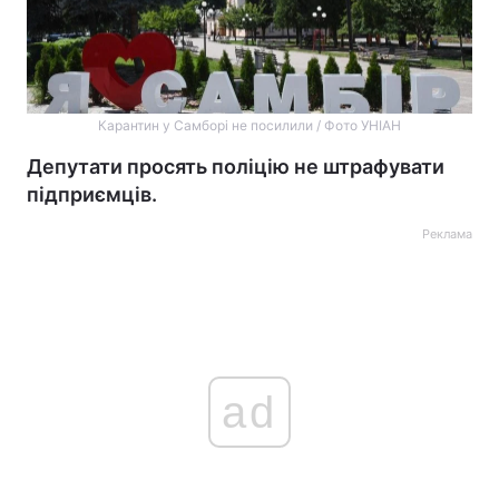
Карантин у Самборі не посилили / Фото УНІАН
Депутати просять поліцію не штрафувати
підприємців.
Реклама
ad