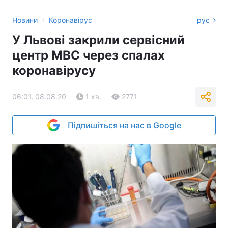
›
Новини
Коронавірус
рус
У Львові закрили сервісний
центр МВС через спалах
коронавірусу
06:01, 08.08.20
1 хв.
2771
Підпишіться на нас в Google