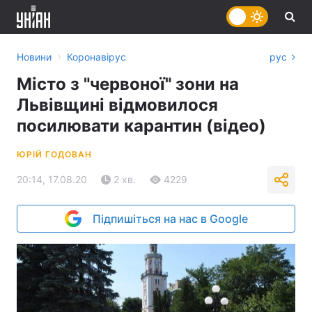
›
Новини
Коронавірус
рус
Місто з "червоної" зони на
Львівщині відмовилося
посилювати карантин (відео)
ЮРІЙ ГОДОВАН
20:14, 17.08.20
2 хв.
4229
Підпишіться на нас в Google