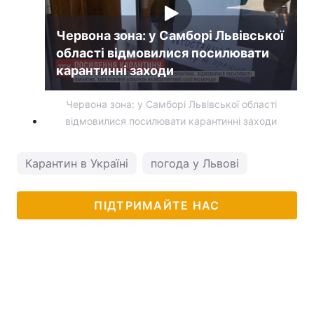
Червона зона: у Самборі Львівської
області відмовилися посилювати
карантинні заходи
Червона зона: у Самборі Львівської області
відмовилися посилювати карантинні заходи
Карантин в Україні
погода у Львові
ПІДТРИМАЙТЕ НАС