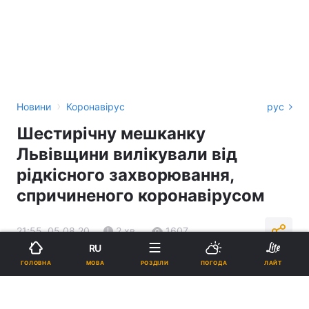
›
Новини
Коронавірус
рус
Шестирічну мешканку
Львівщини вилікували від
рідкісного захворювання,
спричиненого коронавірусом
21:55, 05.08.20
2 хв.
1607
RU
МОВА
ГОЛОВНА
РОЗДІЛИ
ПОГОДА
ЛАЙТ
Підпишіться на нас в Google