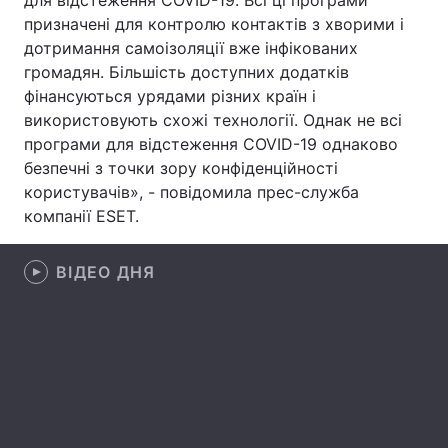
для відстеження COVID-19. Всі ці програми
призначені для контролю контактів з хворими і
Лонгріди
дотримання самоізоляції вже інфікованих
громадян. Більшість доступних додатків
Відео з Youtube
Статті
фінансуються урядами різних країн і
використовують схожі технології. Однак не всі
Інтерв'ю
Думки
програми для відстеження COVID-19 однаково
безпечні з точки зору конфіденційності
Архів
Вакансії
користувачів», - повідомила прес-служба
компанії ESET.
Контакти
Послуги
ВІДЕО ДНЯ