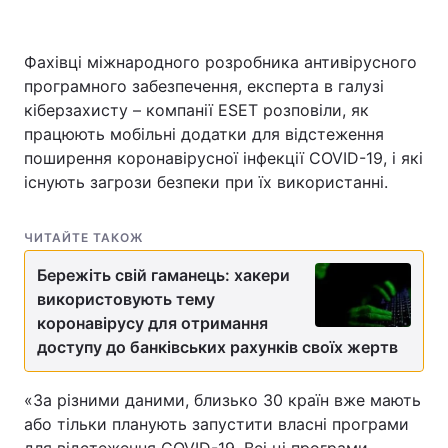
Фахівці міжнародного розробника антивірусного
програмного забезпечення, експерта в галузі
Головна
Війна
кіберзахисту – компанії ESET розповіли, як
Україна
Політика
працюють мобільні додатки для відстеження
поширення коронавірусної інфекції COVID-19, і які
Економіка
Світ
існують загрози безпеки при їх використанні.
Спорт
Наука
ЧИТАЙТЕ ТАКОЖ
Техно і зв'язок
Лайт
Бережіть свій гаманець: хакери
використовують тему
Зброя
Інциденти
коронавірусу для отримання
доступу до банківських рахунків своїх жертв
Здоров'я
Туризм
Цікавинки
Погода
«За різними даними, близько 30 країн вже мають
або тільки планують запустити власні програми
Екологія
Регіони