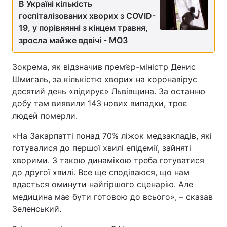
В Україні кількість
госпіталізованих хворих з COVID-
19, у порівнянні з кінцем травня,
зросла майже вдвічі - МОЗ
Зокрема, як відзначив прем’єр-міністр Денис
Шмигаль, за кількістю хворих на коронавірус
десятий день «лідирує» Львівщина. За останню
добу там виявили 143 нових випадки, троє
людей померли.
«На Закарпатті понад 70% ліжок медзакладів, які
готувалися до першої хвилі епідемії, зайняті
хворими. З такою динамікою треба готуватися
до другої хвилі. Все ще сподіваюся, що нам
вдасться оминути найгіршого сценарію. Але
медицина має бути готовою до всього», – сказав
Зеленський.