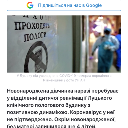
Підпишіться на нас в Google
У Луцьку від ускладнень COVID-19 померла породілля з
Рівненщини / фото УНІАН
Новонароджена дівчинка наразі перебуває
у відділенні дитячої реанімації Луцького
клінічного пологового будинку з
позитивною динамікою. Коронавірус у неї
не підтверджено. Окрім новонародженої,
без матері залишилося ще 4 дітей.