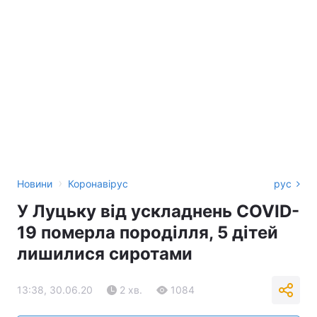
›
Новини
Коронавірус
рус
У Луцьку від ускладнень COVID-
19 померла породілля, 5 дітей
лишилися сиротами
13:38, 30.06.20
2 хв.
1084