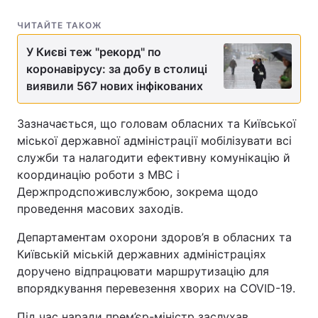
ЧИТАЙТЕ ТАКОЖ
У Києві теж "рекорд" по
коронавірусу: за добу в столиці
виявили 567 нових інфікованих
Зазначається, що головам обласних та Київської
міської державної адміністрації мобілізувати всі
служби та налагодити ефективну комунікацію й
координацію роботи з МВС і
Держпродспоживслужбою, зокрема щодо
проведення масових заходів.
Департаментам охорони здоров’я в обласних та
Київській міській державних адміністраціях
доручено відпрацювати маршрутизацію для
впорядкування перевезення хворих на COVID-19.
Під час наради прем’єр-міністр заслухав