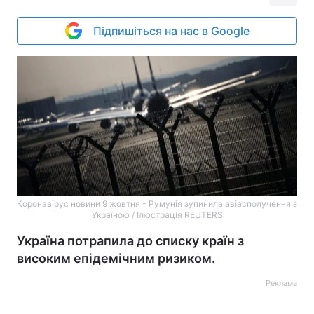
Підпишіться на нас в Google
Коронавірус новини 9 жовтня - Румунія зупинила авіасполучення з
Україною / Ілюстрація REUTERS
Україна потрапила до списку країн з
високим епідемічним ризиком.
Реклама