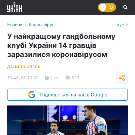
›
Новини
Коронавірус
рус
У найкращому гандбольному
клубі України 14 гравців
заразилися коронавірусом
ДАНИЛО СЛЕСЬ
15:48, 09.10.20
1 хв.
523
Підпишіться на нас в Google