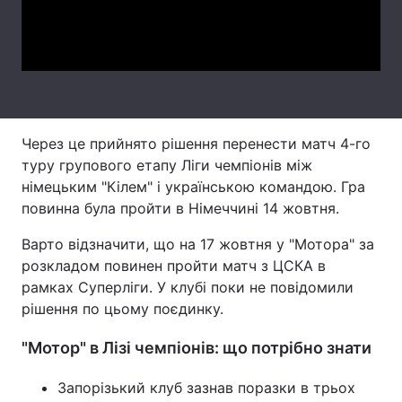
Video
Лонгріди
Відео з Youtube
Статті
Інтерв'ю
Думки
Через це прийнято рішення перенести матч 4-го
Архів
Вакансії
туру групового етапу Ліги чемпіонів між
німецьким "Кілем" і українською командою. Гра
Контакти
повинна була пройти в Німеччині 14 жовтня.
Послуги
Варто відзначити, що на 17 жовтня у "Мотора" за
розкладом повинен пройти матч з ЦСКА в
рамках Суперліги. У клубі поки не повідомили
рішення по цьому поєдинку.
"Мотор" в Лізі чемпіонів: що потрібно знати
Запорізький клуб зазнав поразки в трьох