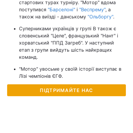
стартових турах турніру. "Мотор" вдома
поступився
"Барселоні"
і
"Веспрему"
, а
Тема оформлення
також на виїзді - данському
"Ольборгу"
.
Суперниками українців у групі B також є
словенський "Целе", французький "Нант" і
хорватський "ППД Загреб". У наступний
етап з групи вийдуть шість найкращих
команд.
"Мотор" увосьме у своїй історії виступає в
Лізі чемпіонів ЄГФ.
ПІДТРИМАЙТЕ НАС