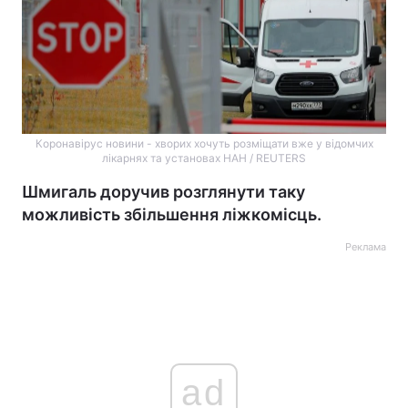
Коронавірус новини - хворих хочуть розміщати вже у відомчих
лікарнях та установах НАН / REUTERS
Шмигаль доручив розглянути таку
можливість збільшення ліжкомісць.
Реклама
ad