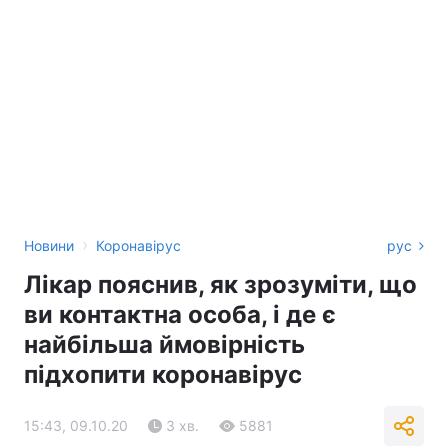
›
Новини
Коронавірус
рус
Лікар пояснив, як зрозуміти, що
ви контактна особа, і де є
найбільша ймовірність
підхопити коронавірус
15:43, 09.10.20
3 хв.
5881