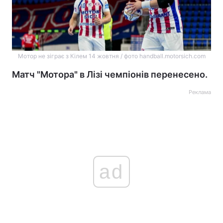
Мотор не зіграє з Кілем 14 жовтня / фото handball.motorsich.com
Матч "Мотора" в Лізі чемпіонів перенесено.
Реклама
ad