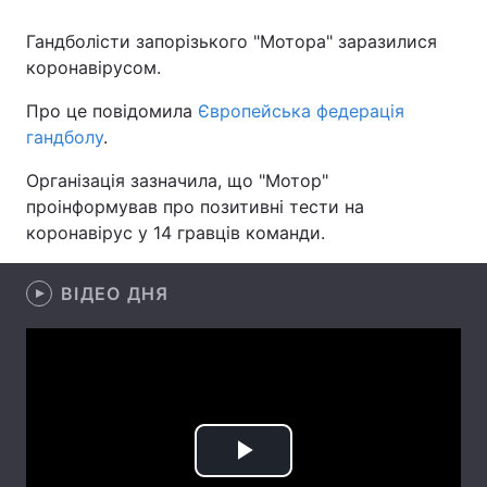
Гандболісти запорізького "Мотора" заразилися
коронавірусом.
Головна
Війна
Про це повідомила
Європейська федерація
гандболу
.
Україна
Політика
Організація зазначила, що "Мотор"
Економіка
Світ
проінформував про позитивні тести на
коронавірус у 14 гравців команди.
Спорт
Наука
Техно і зв'язок
Лайт
ВІДЕО ДНЯ
Зброя
Інциденти
Здоров'я
Туризм
Цікавинки
Погода
Play
Екологія
Регіони