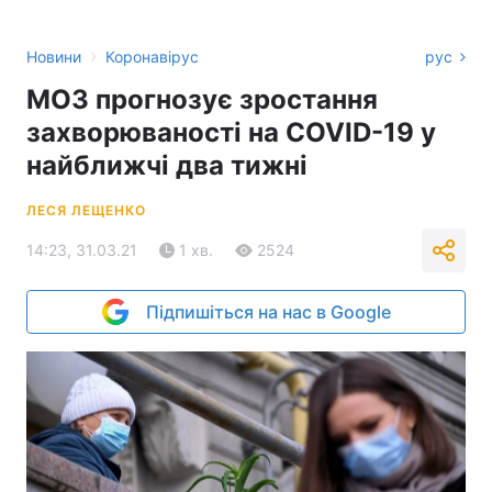
›
Новини
Коронавірус
рус
МОЗ прогнозує зростання
захворюваності на COVID-19 у
найближчі два тижні
ЛЕСЯ ЛЕЩЕНКО
14:23, 31.03.21
1 хв.
2524
Підпишіться на нас в Google