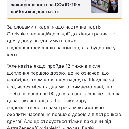
захворюваності на COVID-19 у
найближчі два тижні
За словами лікаря, якщо наступна партія
Covishield не надійде з Індії до кінця травня, то
другу дозу вводитимуть саме
південнокорейською вакциною, яка буде вже у
квітні.
"Але навіть якщо пройде 12 тижнів після
щеплення першою дозою, це не означає, що
необхідно терміново ввести другу. Швидше за
все, через місяць-два ми отримаємо дані, що
треба інтервал не 90 днів, а навіть більше. Перша
доза також працює. І з точки зору
епідефективності нам треба максимально
охопити населення першою дозою з відстрочкою
другої. Але це стосується тільки вакцини від
AstraZeneca/Covishield", - додав Лапій.