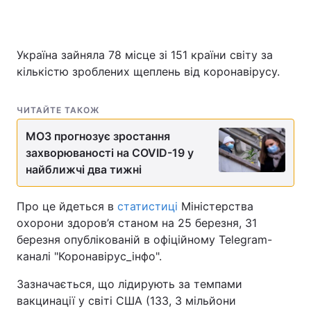
Україна зайняла 78 місце зі 151 країни світу за
Головна
Війна
кількістю зроблених щеплень від коронавірусу.
Україна
Політика
ЧИТАЙТЕ ТАКОЖ
Економіка
Світ
МОЗ прогнозує зростання
Спорт
Наука
захворюваності на COVID-19 у
найближчі два тижні
Техно і зв'язок
Лайт
Про це йдеться в
статистиці
Міністерства
Зброя
Інциденти
охорони здоров’я станом на 25 березня, 31
березня опублікованій в офіційному Telegram-
Здоров'я
Туризм
каналі "Коронавірус_інфо".
Цікавинки
Погода
Зазначається, що лідирують за темпами
вакцинації у світі США (133, 3 мільйони
Екологія
Регіони