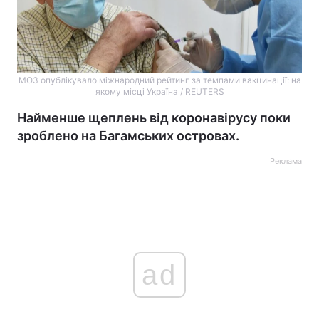
МОЗ опублікувало міжнародний рейтинг за темпами вакцинації: на
якому місці Україна / REUTERS
Найменше щеплень від коронавірусу поки
зроблено на Багамських островах.
Реклама
ad