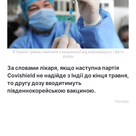
В Україні триває кампанія з вакцинації від коронавірусу / фото
УНІАН
За словами лікаря, якщо наступна партія
Covishield не надійде з Індії до кінця травня,
то другу дозу вводитимуть
південнокорейською вакциною.
Реклама