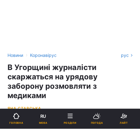
›
Новини
Коронавірус
рус
В Угорщині журналісти
скаржаться на урядову
заборону розмовляти з
медиками
ЯНА СТАВСЬКА
RU
13:30, 31.03.21
1 хв.
16314
МОВА
ГОЛОВНА
РОЗДІЛИ
ПОГОДА
ЛАЙТ
Підпишіться на нас в Google