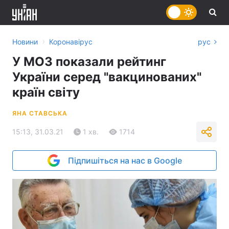
›
Новини
Коронавірус
рус
У МОЗ показали рейтинг
України серед "вакцинованих"
країн світу
ЯНА СТАВСЬКА
15:13, 31.03.21
1 хв.
1714
Підпишіться на нас в Google