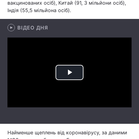
вакцинованих осіб), Китай (91, 3 мільйони осіб),
Індія (55,5 мільйона осіб).
Лонгріди
ВІДЕО ДНЯ
Відео з Youtube
Статті
Інтерв'ю
Думки
Архів
Вакансії
Контакти
Play
Послуги
Video
Найменше щеплень від коронавірусу, за даними