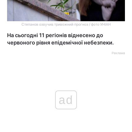
Степанов озвучив тривожний прогноз / фото УНІАН
На сьогодні 11 регіонів віднесено до
червоного рівня епідемічної небезпеки.
Реклама
ad