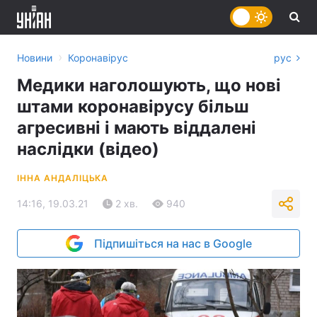
›
Новини
Коронавірус
рус
Медики наголошують, що нові
штами коронавірусу більш
агресивні і мають віддалені
наслідки (відео)
ІННА АНДАЛІЦЬКА
14:16, 19.03.21
2 хв.
940
Підпишіться на нас в Google