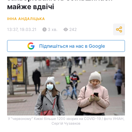
майже вдвічі
ІННА АНДАЛІЦЬКА
13:37, 19.03.21
3 хв.
242
Підпишіться на нас в Google
У "червоному" Києві більше 1200 хворих на COVID-19 / фото УНІАН,
Сергій Чузавков