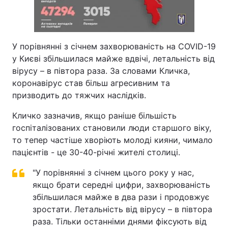
У порівнянні з січнем захворюваність на COVID-19
у Києві збільшилася майже вдвічі, летальність від
вірусу – в півтора раза. За словами Кличка,
коронавірус став більш агресивним та
призводить до тяжчих наслідків.
Кличко зазначив, якщо раніше більшість
госпіталізованих становили люди старшого віку,
то тепер частіше хворіють молоді кияни, чимало
пацієнтів - це 30-40-річні жителі столиці.
"У порівнянні з січнем цього року у нас,
якщо брати середні цифри, захворюваність
збільшилася майже в два рази і продовжує
зростати. Летальність від вірусу – в півтора
раза. Тільки останніми днями фіксують від