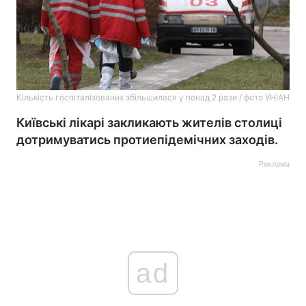
Кількість госпіталізованих збільшилася у понад 2 рази / фото УНІАН
Київські лікарі закликають жителів столиці
дотримуватись протиепідемічних заходів.
Реклама
ad