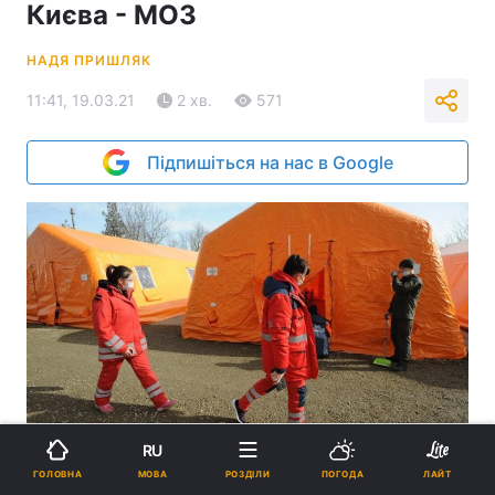
Києва - МОЗ
НАДЯ ПРИШЛЯК
11:41, 19.03.21
2 хв.
571
Підпишіться на нас в Google
Мобільний госпіталь можуть перенести до Києва / фото УНІАН,
RU
Микола Тис
МОВА
ГОЛОВНА
РОЗДІЛИ
ПОГОДА
ЛАЙТ
За словами міністра, на Прикарпатті