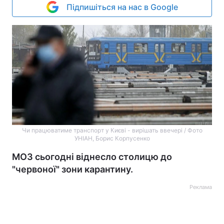
Підпишіться на нас в Google
Чи працюватиме транспорт у Києві - вирішать ввечері / Фото
УНІАН, Борис Корпусенко
МОЗ сьогодні віднесло столицю до
"червоної" зони карантину.
Реклама