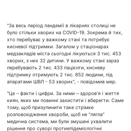
"За весь період пандемії в лікарнях столиці не
було стільки хворих на COVID-19. Зокрема й тих,
хто перебуває у важкому стані та потребує
кисневої підтримки. Загалом у стаціонарах
медзакладів міста сьогодні лікуються 3 тис. 453
хворих, з них 32 дитини. У важкому стані зараз
перебувають 2 тис. 433 пацієнти, кисневу
підтримку отримують 2 тис. 852 людини, під
апаратами ШВЛ - 53 хворих", - повідомив мер.
"Це – факти і цифри. За ними – здоров'я і життя
киян, яких ми повинні захистити і вберегти. Саме
тому, щоб призупинити таке стрімке
розповсюдження хвороби, щоб не "лягла"
медична система, ми були змушені ухвалити
рішення про суворі протиепідеміологічні