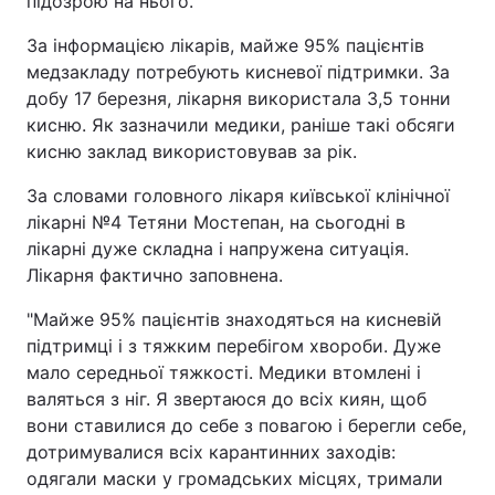
підозрою на нього.
Тема оформлення
За інформацією лікарів, майже 95% пацієнтів
медзакладу потребують кисневої підтримки. За
добу 17 березня, лікарня використала 3,5 тонни
кисню. Як зазначили медики, раніше такі обсяги
кисню заклад використовував за рік.
За словами головного лікаря київської клінічної
лікарні №4 Тетяни Мостепан, на сьогодні в
лікарні дуже складна і напружена ситуація.
Лікарня фактично заповнена.
"Майже 95% пацієнтів знаходяться на кисневій
підтримці і з тяжким перебігом хвороби. Дуже
мало середньої тяжкості. Медики втомлені і
валяться з ніг. Я звертаюся до всіх киян, щоб
вони ставилися до себе з повагою і берегли себе,
дотримувалися всіх карантинних заходів:
одягали маски у громадських місцях, тримали