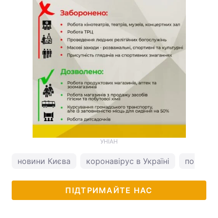
УНІАН
новини Києва
коронавірус в Україні
погода у
ПІДТРИМАЙТЕ НАС