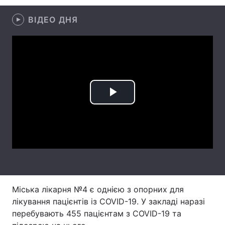
Лонгріди
ВІДЕО ДНЯ
Відео з Youtube
Статті
Інтерв'ю
Думки
Архів
Вакансії
Play
Контакти
Video
Послуги
Міська лікарня №4 є однією з опорних для
лікування пацієнтів із COVID-19. У закладі наразі
перебувають 455 пацієнтам з COVID-19 та