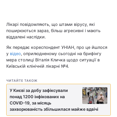
Головна
Війна
Лікарі повідомляють, що штами вірусу, які
поширюються зараз, більш агресивні і мають
Україна
Політика
віддалені наслідки.
Економіка
Світ
Як передає кореспондент УНІАН, про це йшлося
у
відео
, оприлюдненому сьогодні на брифінгу
Спорт
Наука
мера столиці Віталія Кличка щодо ситуації в
Київській клінічній лікарні №4.
Техно і зв'язок
Лайт
Зброя
Інциденти
ЧИТАЙТЕ ТАКОЖ
У Києві за добу зафіксували
Здоров'я
Туризм
понад 1200 інфікованих на
COVID-19, за місяць
Цікавинки
Погода
захворюваність збільшилася майже вдвічі
Екологія
Регіони