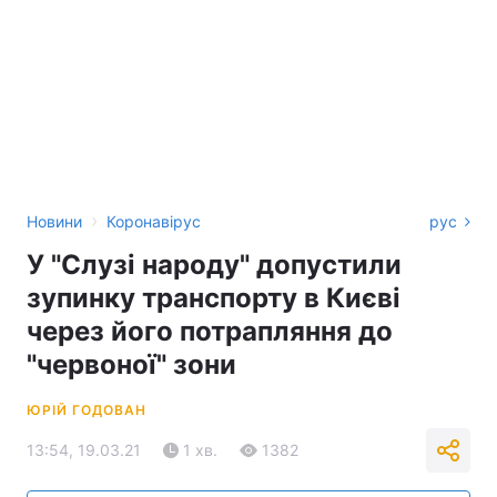
›
Новини
Коронавірус
рус
У "Слузі народу" допустили
зупинку транспорту в Києві
через його потрапляння до
"червоної" зони
ЮРІЙ ГОДОВАН
13:54, 19.03.21
1 хв.
1382