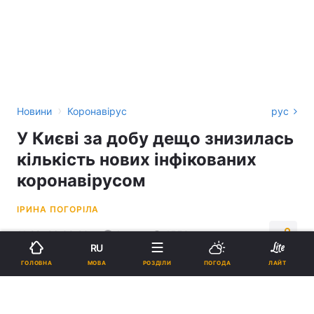
›
Новини
Коронавірус
рус
У Києві за добу дещо знизилась
кількість нових інфікованих
коронавірусом
ІРИНА ПОГОРІЛА
11:29, 26.08.20
1 хв.
1550
RU
МОВА
ГОЛОВНА
РОЗДІЛИ
ПОГОДА
ЛАЙТ
Підпишіться на нас в Google