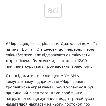
ad
Головна
Війна
Україна
Політика
Економіка
Світ
У Чернівцях, які за рішенням Державної комісії з
питань ТЕБ та НС віднесені до «червоної» зони
Спорт
Наука
епіднебезпеки, але відмовляються слідувати
жорсткішим обмеженням, сьогодні о 12:00
Техно і зв'язок
Лайт
припинив курсувати громадський транспорт.
Зброя
Інциденти
Як повідомили кореспонденту УНІАН у
комунальному підприємстві «Чернівецьке
Здоров'я
Туризм
тролейбусне управління», рух тролейбусів був
припинений після того, як співробітники
Цікавинки
Погода
патрульної поліції зупинили водія тролейбуса і
Екологія
Регіони
намагалися накласти на нього протокол про