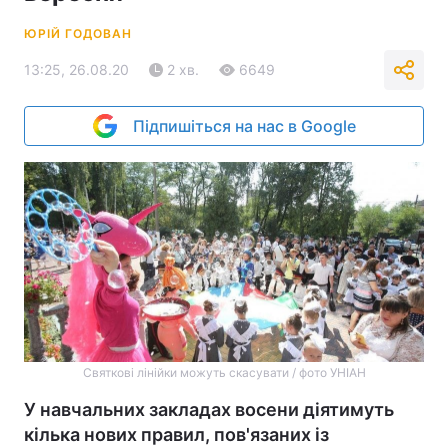
ЮРІЙ ГОДОВАН
13:25, 26.08.20
2 хв.
6649
Підпишіться на нас в Google
Святкові лінійки можуть скасувати / фото УНІАН
У навчальних закладах восени діятимуть
кілька нових правил, пов'язаних із