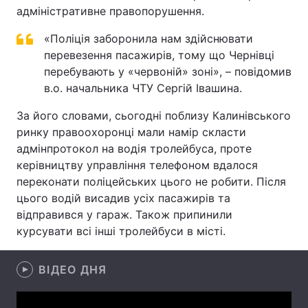
адміністративне правопорушення.
Лонгріди
«Поліція заборонила нам здійснювати
перевезення пасажирів, тому що Чернівці
Відео з Youtube
Статті
перебувають у «червоній» зоні», – повідомив
в.о. начальника ЧТУ Сергій Івашина.
Інтерв'ю
Думки
За його словами, сьогодні поблизу Калинівського
Архів
Вакансії
ринку правоохоронці мали намір скласти
адмінпротокол на водія тролейбуса, проте
Контакти
керівництву управління телефоном вдалося
переконати поліцейських цього не робити. Після
Послуги
цього водій висадив усіх пасажирів та
відправився у гараж. Також припинили
курсувати всі інші тролейбуси в місті.
ВІДЕО ДНЯ