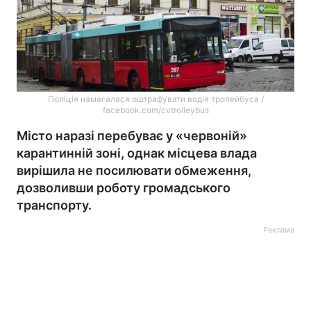
Поліція намагалася оштрафувати водія тролейбуса /
facebook.com/cvtrolleybus
Місто наразі перебуває у «червоній»
карантинній зоні, однак місцева влада
вирішила не посилювати обмеження,
дозволивши роботу громадського
транспорту.
Реклама