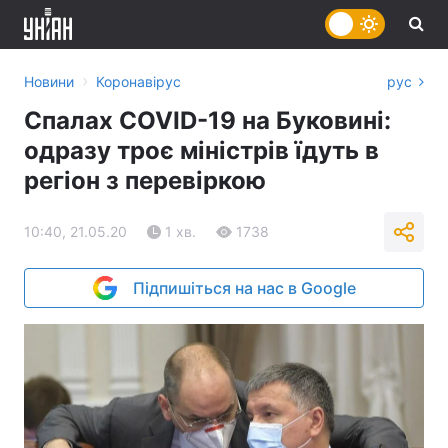
›
Новини
Коронавірус
рус
Спалах COVID-19 на Буковині:
одразу троє міністрів їдуть в
регіон з перевіркою
10:40, 21.05.20
1 хв.
1738
Підпишіться на нас в Google