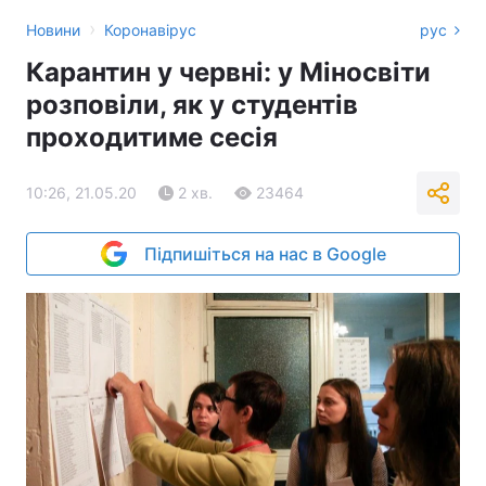
›
Новини
Коронавірус
рус
Карантин у червні: у Міносвіти
розповіли, як у студентів
проходитиме сесія
10:26, 21.05.20
2 хв.
23464
Підпишіться на нас в Google