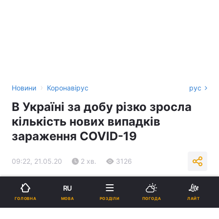
›
Новини
Коронавірус
рус
В Україні за добу різко зросла
кількість нових випадків
зараження COVID-19
09:22, 21.05.20
2 хв.
3126
Підпишіться на нас в Google
RU
МОВА
ГОЛОВНА
РОЗДІЛИ
ПОГОДА
ЛАЙТ