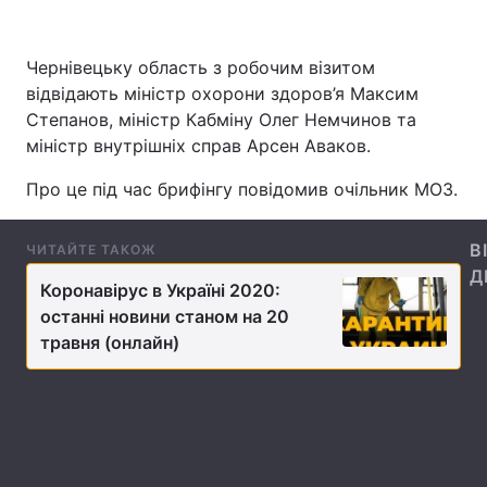
Чернівецьку область з робочим візитом
відвідають міністр охорони здоров’я Максим
Головна
Війна
Степанов, міністр Кабміну Олег Немчинов та
Україна
Політика
міністр внутрішніх справ Арсен Аваков.
Про це під час брифінгу повідомив очільник МОЗ.
Економіка
Світ
Спорт
Наука
В
ЧИТАЙТЕ ТАКОЖ
Д
Техно і зв'язок
Лайт
Коронавірус в Україні 2020:
останні новини станом на 20
Зброя
Інциденти
травня (онлайн)
Здоров'я
Туризм
Цікавинки
Погода
Екологія
Регіони