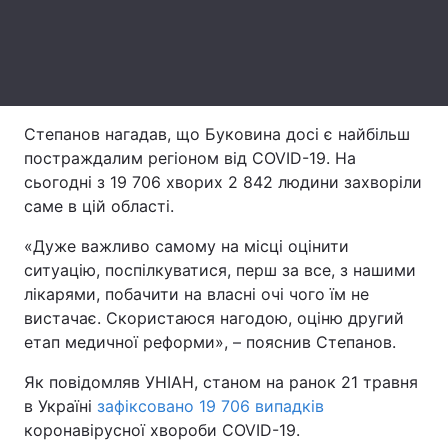
Лонгріди
Відео з Youtube
Статті
Степанов нагадав, що Буковина досі є найбільш
Інтерв'ю
Думки
постраждалим регіоном від COVID-19. На
сьогодні з 19 706 хворих 2 842 людини захворіли
Архів
Вакансії
саме в цій області.
Контакти
«Дуже важливо самому на місці оцінити
ситуацію, поспілкуватися, перш за все, з нашими
Послуги
лікарями, побачити на власні очі чого їм не
вистачає. Скористаюся нагодою, оціню другий
етап медичної реформи», – пояснив Степанов.
Як повідомляв УНІАН, станом на ранок 21 травня
в Україні
зафіксовано 19 706 випадків
коронавірусної хвороби COVID-19.