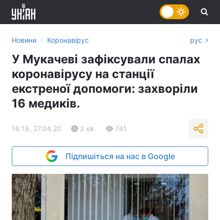
›
Новини
Коронавірус
рус
У Мукачеві зафіксували спалах
коронавірусу на станції
екстреної допомоги: захворіли
16 медиків.
16:16, 27.04.20
2 хв.
741
Підпишіться на нас в Google