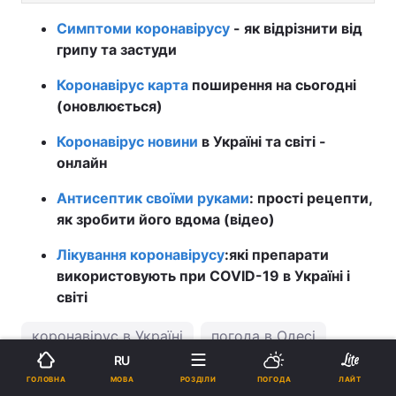
Симптоми коронавірусу
- як відрізнити від
грипу та застуди
Коронавірус карта
поширення на сьогодні
(оновлюється)
Коронавірус новини
в Україні та світі -
онлайн
Антисептик своїми руками
: прості рецепти,
як зробити його вдома (відео)
Лікування коронавірусу
:
які препарати
використовують при COVID-19 в Україні і
світі
коронавірус в Україні
погода в Одесі
RU
МОВА
ГОЛОВНА
РОЗДІЛИ
ПОГОДА
ЛАЙТ
ПІДТРИМАЙТЕ НАС