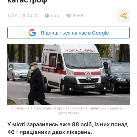
17:01, 26.04.20
3 хв.
8955
Підпишіться на нас в Google
Половина з інфікованих коронавірусом у Подільську - медики /
фото УНІАН
У місті заразились вже 88 осіб, із них понад
40 - працівники двох лікарень.