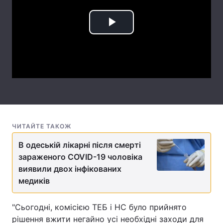
Лонгріди
Play
Відео з Youtube
Статті
Video
Інтерв'ю
Думки
Архів
Вакансії
Контакти
ЧИТАЙТЕ ТАКОЖ
Послуги
В одеській лікарні після смерті
зараженого COVID-19 чоловіка
виявили двох інфікованих
медиків
"Сьогодні, комісією ТЕБ і НС було прийнято
рішення вжити негайно усі необхідні заходи для