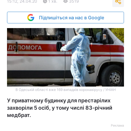
15:12, 24.04.20
1 хв.
3519
Підпишіться на нас в Google
В Одеській області вже 169 випадків коронавірусу / УНІАН
У приватному будинку для престарілих
захворіли 5 осіб, у тому числі 83-річний
медбрат.
Реклама