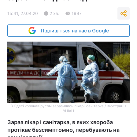
15:41, 27.04.20
2 хв.
1997
Підпишіться на нас в Google
В Одесі коронавірусом заразились лікар і санітарка / Ілюстрація
УНІАН
Зараз лікар і санітарка, в яких хвороба
протікає безсимптомно, перебувають на