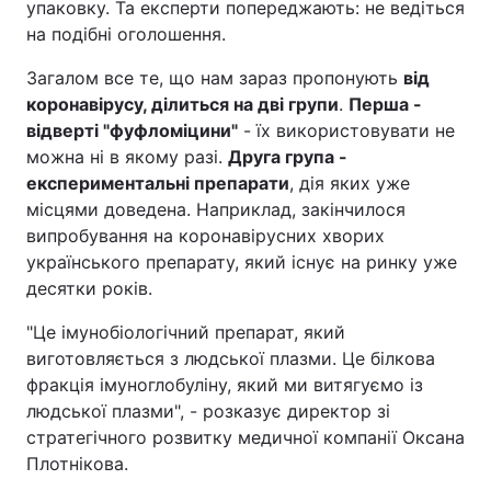
упаковку. Та експерти попереджають: не ведіться
на подібні оголошення.
Загалом все те, що нам зараз пропонують
від
коронавірусу, ділиться на дві групи
.
Перша -
відверті "фуфломіцини"
- їх використовувати не
можна ні в якому разі.
Друга група -
експериментальні препарати
, дія яких уже
місцями доведена. Наприклад, закінчилося
випробування на коронавірусних хворих
українського препарату, який існує на ринку уже
десятки років.
"Це імунобіологічний препарат, який
виготовляється з людської плазми. Це білкова
фракція імуноглобуліну, який ми витягуємо із
людської плазми", - розказує директор зі
стратегічного розвитку медичної компанії Оксана
Плотнікова.