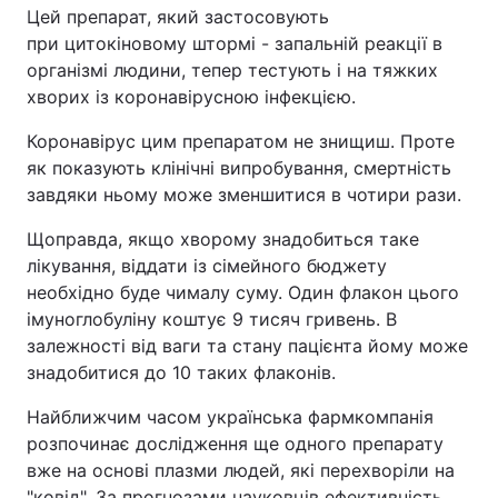
Цей препарат, який застосовують
при цитокіновому штормі - запальній реакції в
організмі людини, тепер тестують і на тяжких
хворих із коронавірусною інфекцією.
Коронавірус цим препаратом не знищиш. Проте
як показують клінічні випробування, смертність
завдяки ньому може зменшитися в чотири рази.
Щоправда, якщо хворому знадобиться таке
лікування, віддати із сімейного бюджету
необхідно буде чималу суму. Один флакон цього
імуноглобуліну коштує 9 тисяч гривень. В
залежності від ваги та стану пацієнта йому може
знадобитися до 10 таких флаконів.
Найближчим часом українська фармкомпанія
розпочинає дослідження ще одного препарату
вже на основі плазми людей, які перехворіли на
"ковід". За прогнозами науковців ефективність