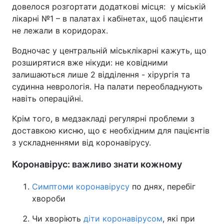
довелося розгортати додаткові місця: у міській
Тема оформлення
лікарні №1 – в палатах і кабінетах, щоб пацієнти
не лежали в коридорах.
Водночас у центральній міськлікарні кажуть, що
розширятися вже нікуди: не ковідними
залишаються лише 2 відділення - хірургія та
судинна неврологія. На палати переобладнують
навіть операційні.
Крім того, в медзакладі регулярні проблеми з
доставкою кисню, що є необхідним для пацієнтів
з ускладненнями від коронавірусу.
Коронавірус: важливо знати кожному
Симптоми коронавірусу
по днях, перебіг
хвороби
Чи хворіють
діти коронавірусом
, які при