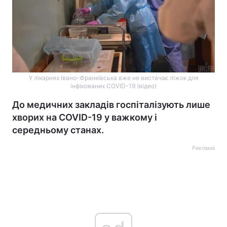
У лікарнях Івано-Франківська вже не вистачає ліжок для
інфікованих COVID-19 (відео)
До медичних закладів госпіталізують лише
хворих на COVID-19 у важкому і
середньому станах.
Реклама