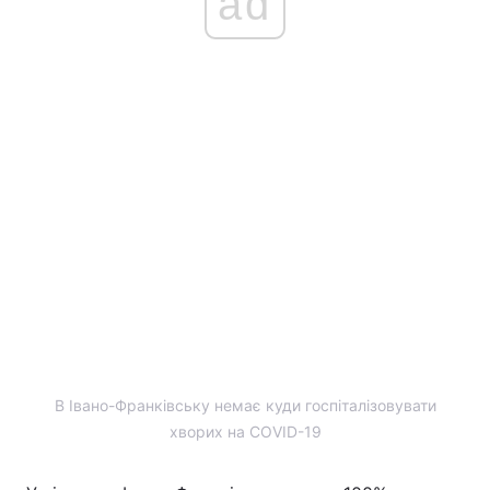
ad
Головна
Війна
Україна
Політика
Економіка
Світ
Спорт
Наука
Техно і зв'язок
Лайт
Зброя
Інциденти
Здоров'я
Туризм
В Івано-Франківську немає куди госпіталізовувати
Цікавинки
Погода
хворих на COVID-19
Екологія
Регіони