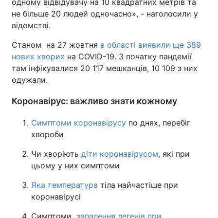
одному відвідувачу на 10 квадратних метрів та
не більше 20 людей одночасно», - наголосили у
відомстві.
Станом на 27 жовтня
в області виявили ще 389
нових хворих
на COVID-19. З початку пандемії
там інфікувалися 20 117 мешканців, 10 109 з них
одужали.
Коронавірус: важливо знати кожному
Симптоми коронавірусу
по днях, перебіг
хвороби
Чи хворіють
діти коронавірусом
, які при
цьому у них симптоми
Яка температура
тіла найчастіше при
коронавірусі
Симптоми
запалення легенів при