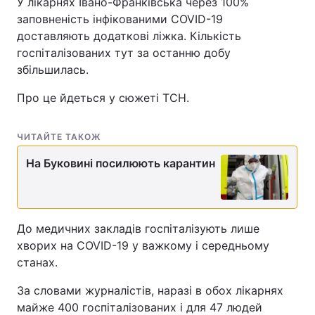
У лікарнях Івано-Франківська через 100%
заповненість інфікованими COVID-19
Лонгріди
доставляють додаткові ліжка. Кількість
госпіталізованих тут за останню добу
Відео з Youtube
Статті
збільшилась.
Про це йдеться у сюжеті ТСН.
Інтерв'ю
Думки
Архів
Вакансії
ЧИТАЙТЕ ТАКОЖ
Контакти
На Буковині посилюють карантин
Послуги
До медичних закладів госпіталізують лише
хворих на COVID-19 у важкому і середньому
станах.
За словами журналістів, наразі в обох лікарнях
майже 400 госпіталізованих і для 47 людей