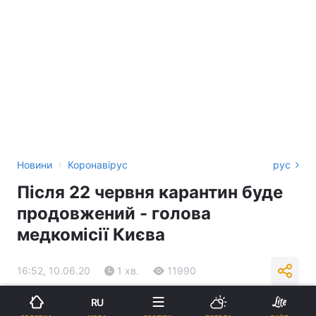
›
Новини
Коронавірус
рус
Після 22 червня карантин буде
продовжений - голова
медкомісії Києва
16:52, 10.06.20
1 хв.
11990
RU
Підпишіться на нас в Google