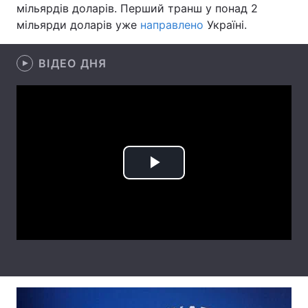
мільярдів доларів. Перший транш у понад 2
Лонгріди
мільярди доларів уже
направлено
Україні.
ВІДЕО ДНЯ
Відео з Youtube
Статті
Інтерв'ю
Думки
Архів
Вакансії
Контакти
Play
Послуги
Video