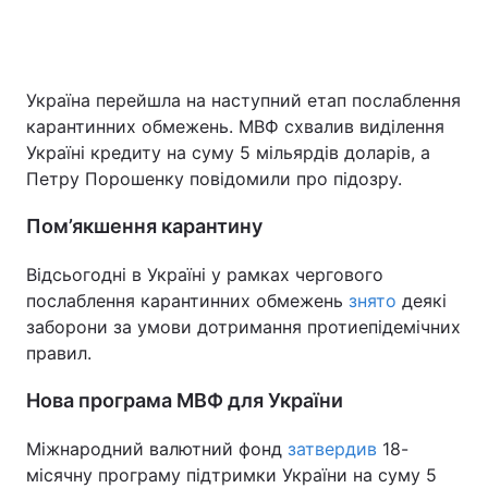
Головна
Війна
Україна перейшла на наступний етап послаблення
карантинних обмежень. МВФ схвалив виділення
Україна
Політика
Україні кредиту на суму 5 мільярдів доларів, а
Петру Порошенку повідомили про підозру.
Економіка
Світ
Пом’якшення карантину
Спорт
Наука
Відсьогодні в Україні у рамках чергового
Техно і зв'язок
Лайт
послаблення карантинних обмежень
знято
деякі
заборони за умови дотримання протиепідемічних
Зброя
Інциденти
правил.
Здоров'я
Туризм
Нова програма МВФ для України
Цікавинки
Погода
Міжнародний валютний фонд
затвердив
18-
місячну програму підтримки України на суму 5
Екологія
Регіони