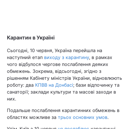
Карантин в Україні
Сьогодні, 10 червня, Україна перейшла на
наступний етап
виходу з карантину
, в рамках
чого відбулося чергове послаблення деяких
обмежень. Зокрема, відсьогодні, згідно з
рішенням Кабінету міністрів України, відновлюють
роботу: два
КПВВ на Донбасі
; бази відпочинку та
санаторії; заклади культури та масові заходи в
них.
Подальше послаблення карантинних обмежень в
областях можливе за
трьох основних умов
.
Утім, Київ з 10 червня
не послаблює
карантинні