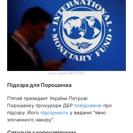
Тема оформлення
Ілюстрація REUTERS
Підозра для Порошенка
П’ятий президент України Петрові
Порошенку прокурори ДБР
повідомили
про
підозру. Його
підозрюють
у виданні "явно
злочинного наказу".
Ситуація з коронавірусом