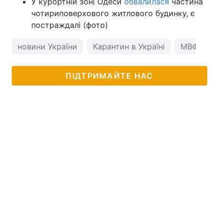
У курортній зоні Одеси
обвалилася
частина
чотириповерхового житлового будинку, є
постраждалі (фото)
новини України
Карантин в Україні
МВФ
ПІДТРИМАЙТЕ НАС