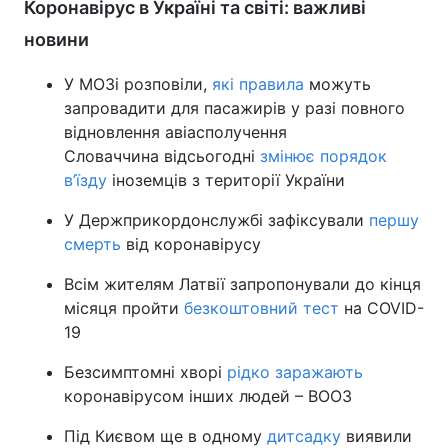
Коронавірус в Україні та світі: важливі
новини
У МОЗі розповіли,
які правила
можуть
запровадити для пасажирів у разі повного
відновлення авіасполучення
Словаччина відсьогодні
змінює порядок
в’їзду
іноземців з території України
У Держприкордонслужбі зафіксували
першу
смерть
від коронавірусу
Всім жителям Латвії запропонували до кінця
місяця пройти
безкоштовний тест
на COVID-
19
Безсимптомні хворі
рідко заражають
коронавірусом інших людей – ВООЗ
Під Києвом ще в одному
дитсадку
виявили