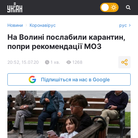
›
Новини
Коронавірус
рус
На Волині послабили карантин,
попри рекомендації МОЗ
20:52, 15.07.20
1 хв.
1268
Підпишіться на нас в Google