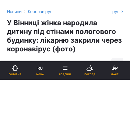
›
Новини
Коронавірус
рус
У Вінниці жінка народила
дитину під стінами пологового
будинку: лікарню закрили через
коронавірус (фото)
15:23, 15.07.20
2 хв.
1909
RU
МОВА
ГОЛОВНА
РОЗДІЛИ
ПОГОДА
ЛАЙТ
Підпишіться на нас в Google