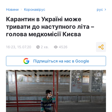
›
Новини
Коронавірус
рус
Карантин в Україні може
тривати до наступного літа –
голова медкомісії Києва
16:23, 15.07.20
2 хв.
4526
Підпишіться на нас в Google