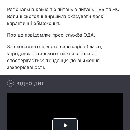
Регіональна комісія з питань з питань ТЕБ та НС
Волині сьогодні вирішила скасувати деякі
карантинні обмеження.
Головна
Війна
Про це повідомляє прес-служба ОДА.
Україна
Політика
За словами головного санлікаря області,
Економіка
Світ
упродовж останнього тижня в області
спостерігається тенденція до зниження
Спорт
Наука
захворюваності.
Техно і зв'язок
Лайт
ВІДЕО ДНЯ
Зброя
Інциденти
Здоров'я
Туризм
Цікавинки
Погода
Екологія
Регіони