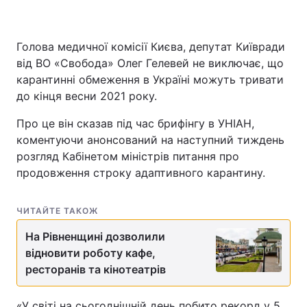
Голова медичної комісії Києва, депутат Київради
від ВО «Свобода» Олег Гелевей не виключає, що
карантинні обмеження в Україні можуть тривати
до кінця весни 2021 року.
Про це він сказав під час брифінгу в УНІАН,
коментуючи анонсований на наступний тиждень
розгляд Кабінетом міністрів питання про
продовження строку адаптивного карантину.
ЧИТАЙТЕ ТАКОЖ
На Рівненщині дозволили
відновити роботу кафе,
ресторанів та кінотеатрів
«У світі на сьогоднішній день побито рекорд у 5