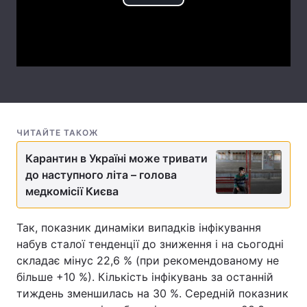
Play
Лонгріди
Video
Відео з Youtube
Статті
Інтерв'ю
Думки
Архів
Вакансії
ЧИТАЙТЕ ТАКОЖ
Контакти
Карантин в Україні може тривати
до наступного літа – голова
Послуги
медкомісії Києва
Так, показник динаміки випадків інфікування
набув сталої тенденції до зниження і на сьогодні
складає мінус 22,6 % (при рекомендованому не
більше +10 %). Кількість інфікувань за останній
тиждень зменшилась на 30 %. Середній показник