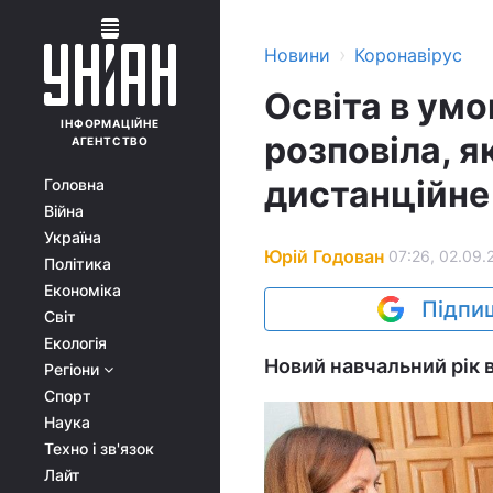
›
Новини
Коронавірус
Освіта в умо
ІНФОРМАЦІЙНЕ
розповіла, я
АГЕНТСТВО
дистанційне
Головна
Війна
Україна
Юрій Годован
07:26, 02.09.
Політика
Економіка
Підпиш
Світ
Екологія
Новий навчальний рік 
Регіони
Спорт
Наука
Техно і зв'язок
Лайт