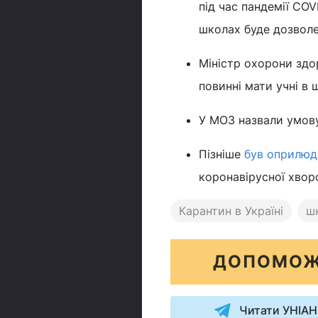
під час пандемії COV
школах буде дозволе
Міністр охорони здо
повинні мати учні в 
У МОЗ назвали умову,
Пізніше
був оприлюд
коронавірусної хвор
Карантин в Україні
ш
ДОПОМОЖ
Читати УНІАН