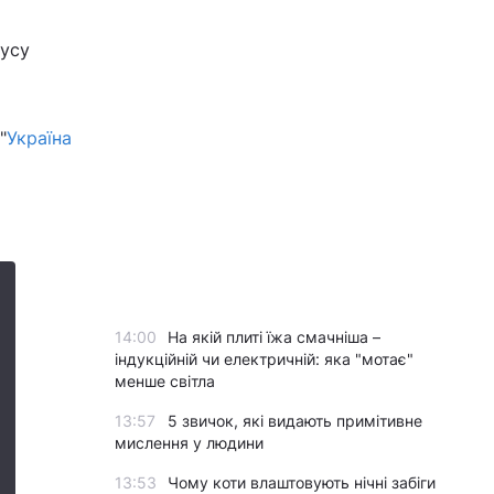
русу
"
Україна
14:00
На якій плиті їжа смачніша –
індукційній чи електричній: яка "мотає"
менше світла
13:57
5 звичок, які видають примітивне
мислення у людини
13:53
Чому коти влаштовують нічні забіги