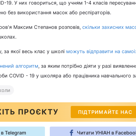
ID-19. У них говориться, що учням 1-4 класів пересуван
но без використання масок або респіраторів.
ров'я Максим Степанов розповів,
скільки захисних мас
школах.
 за якої весь клас у школі
можуть відправити на самоі
нений алгоритм
, за яким потрібно діяти у разі виявленн
оби COVID - 19 у школяра або працівника навчального з
коли
ІТЬ ПРОЄКТУ
ПІДТРИМАЙТЕ НАС
 в Telegram
Читати УНІАН в Faceboo