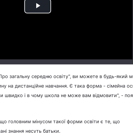
Play
Video
Про загальну середню освіту", ви можете в будь-який 
ну на дистанційне навчання. Є така форма - сімейна осв
и швидко і в чому школа не може вам відмовити", - по
що головним мінусом такої форми освіти є те, що
ані знання несуть батьки.