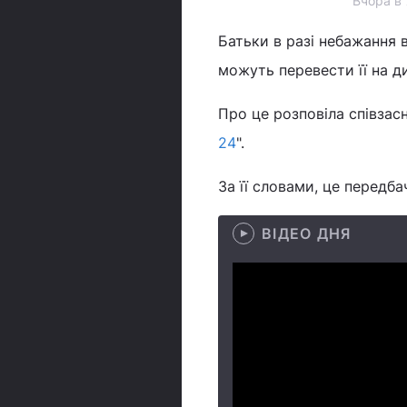
Вчора в 
Батьки в разі небажання 
можуть перевести її на д
Про це розповіла співзасн
24
".
За її словами, це передб
ВІДЕО ДНЯ