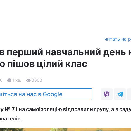
читать на 
 в перший навчальний день 
ю пішов цілий клас
20
1 хв.
3663
іться на нас в Google
 № 71 на самоізоляцію відправили групу, а в саду
ователів.