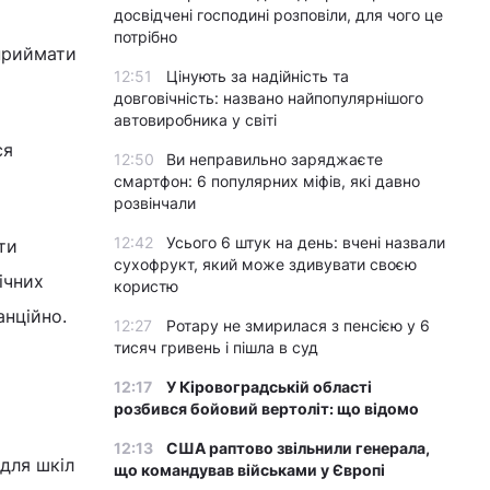
досвідчені господині розповіли, для чого це
потрібно
 приймати
12:51
Цінують за надійність та
довговічність: названо найпопулярнішого
автовиробника у світі
ся
12:50
Ви неправильно заряджаєте
смартфон: 6 популярних міфів, які давно
розвінчали
12:42
Усього 6 штук на день: вчені назвали
ти
сухофрукт, який може здивувати своєю
ічних
користю
анційно.
12:27
Ротару не змирилася з пенсією у 6
тисяч гривень і пішла в суд
12:17
У Кіровоградській області
розбився бойовий вертоліт: що відомо
12:13
США раптово звільнили генерала,
для шкіл
що командував військами у Європі