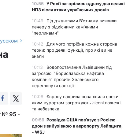
10:55
У Росії загорілись одразу два великі
НПЗ після атаки українських дронів
10:49
Під джунглями В'єтнаму виявили
печеру з рідкісними кам'яними
"перлинами"
русском
10:42
Для чого потрібна кожна сторона
терки: про деякі функції, про які ви не
на
знали
10:13
Водопостачання Львівщини під
загрозою: "Бориславська нафтова
компанія" просить Зеленського
переглянути санкції
10:08
Європу накрила нова хвиля спеки:
яким курортам загрожують лісові пожежі
та небезпека
 № 95 -
09:59
Розвідка США пов’язує з Росією
дрон з вибухівкою в аеропорту Лейпцига,
- WSJ