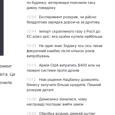
по будинку: ветеринари пояснили таку
дивну поведінку
13:50
Експеримент розкрив, чи дійсно
бездротова зарядка дорожча за дротову
13:44
Імпорт скрапленого газу з Росії до
ЄС різко зріс: яка країна купила найбільше
13:23
На один знак Зодіаку ось-ось чекає
феєричний камбек після кількох років
випробувань
13:13
Армія США витратить $400 млн на
момент
лазерні системи проти дронів
іта. Це
13:12
Нові рішення Нацбанку дозволять
яснила
бізнесу залучати більше кредитів: Пишний
розкрив деталі
13:06
Денисенко зізналася, чому
насправді поспішає вийти заміж
13:00
Обробка вхідних дверей оцтом: