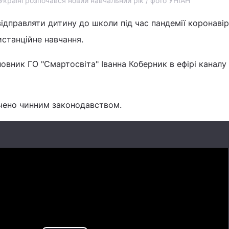
Україні розпочався новий навчальний рік / фото УНІАН
відправляти дитину до школи під час пандемії коронаві
истанційне навчання.
овник ГО "Смартосвіта" Іванна Коберник в ефірі каналу 
ачено чинним законодавством.