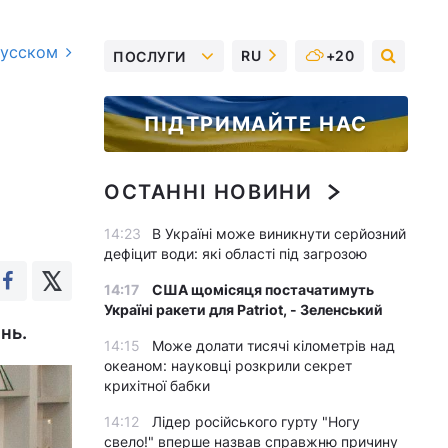
русском
RU
+20
ПОСЛУГИ
ПІДТРИМАЙТЕ НАС
ОСТАННІ НОВИНИ
14:23
В Україні може виникнути серйозний
дефіцит води: які області під загрозою
14:17
США щомісяця постачатимуть
Україні ракети для Patriot, - Зеленський
нь.
14:15
Може долати тисячі кілометрів над
океаном: науковці розкрили секрет
крихітної бабки
14:12
Лідер російського гурту "Ногу
свело!" вперше назвав справжню причину