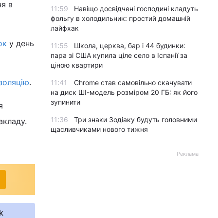
ня в
11:59
Навіщо досвідчені господині кладуть
фольгу в холодильник: простий домашній
лайфхак
ок
у день
11:55
Школа, церква, бар і 44 будинки:
пара зі США купила ціле село в Іспанії за
ціною квартири
золяцію
.
11:41
Chrome став самовільно скачувати
на диск ШІ-модель розміром 20 ГБ: як його
зупинити
я
11:36
Три знаки Зодіаку будуть головними
акладу.
щасливчиками нового тижня
Реклама
k