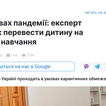
читать на 
вах пандемії: експерт
к перевести дитину на
 навчання
20
2 хв.
7796
іться на нас в Google
в Україні проходить в умовах карантинних обмеже