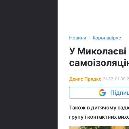
›
Новини
Коронавірус
У Миколаєві
самоізоляці
Денис Прядко
21:57, 01.09.
Підпиш
Також в дитячому садку
групу і контактних вих