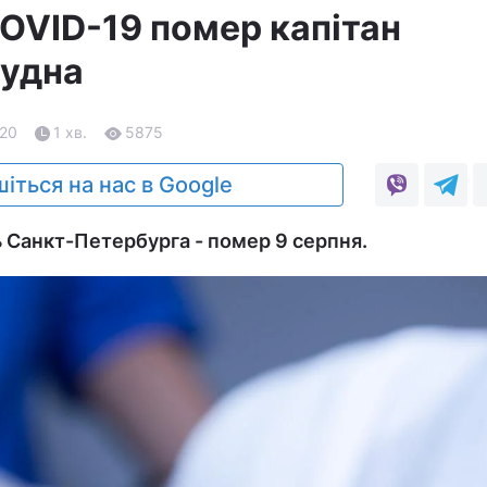
COVID-19 помер капітан
судна
.20
1 хв.
5875
іться на нас в Google
ь Санкт-Петербурга - помер 9 серпня.