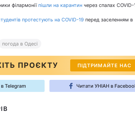
тники філармонії
пішли на карантин
через спалах COVID-
студентів протестують на COVID-19
перед заселенням в
погода в Одесі
ІТЬ ПРОЄКТУ
ПІДТРИМАЙТЕ НАС
 в Telegram
Читати УНІАН в Faceboo
ІВ