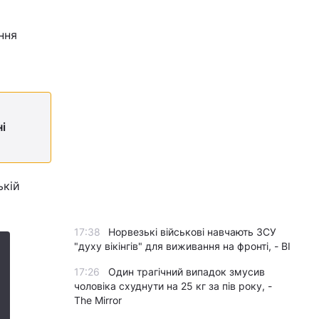
ння
і
ькій
17:38
Норвезькі військові навчають ЗСУ
"духу вікінгів" для виживання на фронті, - BI
17:26
Один трагічний випадок змусив
чоловіка схуднути на 25 кг за пів року, -
The Mirror