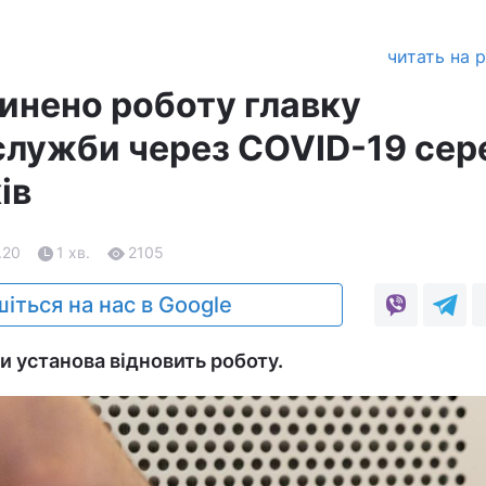
читать на 
пинено роботу главку
 служби через COVID-19 сер
ів
.20
1 хв.
2105
іться на нас в Google
и установа відновить роботу.