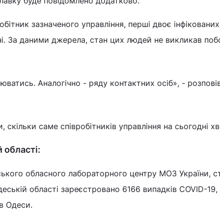
лавку буде повідомлено додатково.
обітник зазначеного управління, перші двоє інфікованих
пні. За даними джерела, стан цих людей не викликав по
юватись. Аналогічно - ряду контактних осіб», - розпові
и, скільки саме співробітників управління на сьогодні хв
й області:
ького обласного лабораторного центру МОЗ України, с
деській області зареєстровано 6166 випадків COVID-19,
в Одеси.