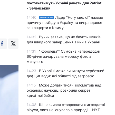
постачатимуть Україні ракети для Patriot,
- Зеленський
14:40
Лідер "Ногу свело!" назвав
ОНОВЛЕНО
причину приїзду в Україну та виправдався
за концерти в Криму
14:32
Вучич заявив, що не бачить шляхів
для швидкого завершення війни в Україні
14:31
"Королева": Сумська напередодні
60-річчя зачарувала мережу фото з
минулого
14:23
В Україні може виникнути серйозний
дефіцит води: які області під загрозою
14:15
Може долати тисячі кілометрів над
океаном: науковці розкрили секрет
крихітної бабки
14:08
ШІ навчився створювати життєздатні
віруси, яких не існувало в природі, - NYT