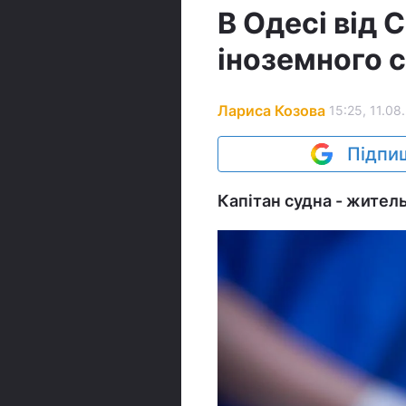
В Одесі від 
іноземного 
Лариса Козова
15:25, 11.08
Підпиш
Капітан судна - жител