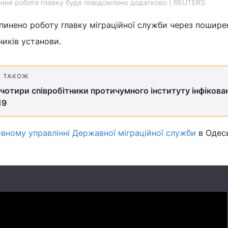
ння роботи главку буде повідомлено додатково \ REUTERS
упинено роботу главку міграційної служби через пошире
ників установи.
Е ТАКОЖ
 чотири співробітники протичумного інституту інфікован
19
вному управлінні Державної міграційної служби
в Одес