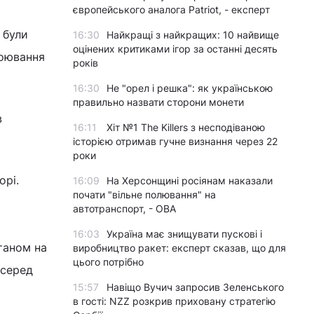
європейського аналога Patriot, - експерт
 були
16:30
Найкращі з найкращих: 10 найвище
оцінених критиками ігор за останні десять
боювання
років
16:30
Не "орел і решка": як українською
правильно назвати сторони монети
в
16:11
Хіт №1 The Killers з несподіваною
історією отримав гучне визнання через 22
роки
орі.
16:09
На Херсонщині росіянам наказали
почати "вільне полювання" на
автотранспорт, - ОВА
16:03
Україна має знищувати пускові і
таном на
виробництво ракет: експерт сказав, що для
цього потрібно
 серед
15:57
Навіщо Вучич запросив Зеленського
в гості: NZZ розкрив приховану стратегію