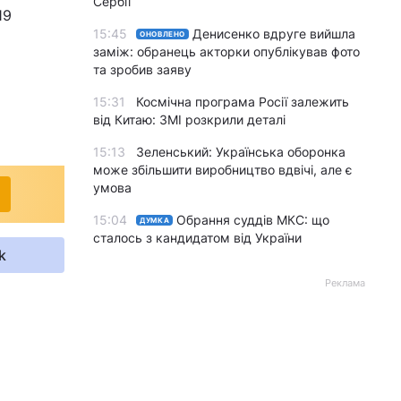
Сербії
19
15:45
Денисенко вдруге вийшла
ОНОВЛЕНО
заміж: обранець акторки опублікував фото
та зробив заяву
15:31
Космічна програма Росії залежить
від Китаю: ЗМІ розкрили деталі
15:13
Зеленський: Українська оборонка
може збільшити виробництво вдвічі, але є
умова
15:04
Обрання суддів МКС: що
ДУМКА
сталось з кандидатом від України
k
Реклама