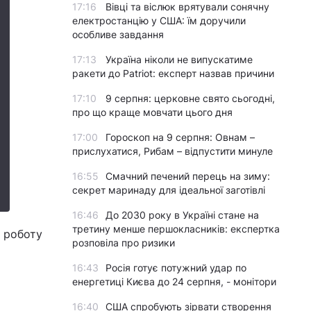
17:16
Вівці та віслюк врятували сонячну
електростанцію у США: їм доручили
особливе завдання
17:13
Україна ніколи не випускатиме
ракети до Patriot: експерт назвав причини
17:10
9 серпня: церковне свято сьогодні,
про що краще мовчати цього дня
17:00
Гороскоп на 9 серпня: Овнам –
прислухатися, Рибам – відпустити минуле
16:55
Смачний печений перець на зиму:
секрет маринаду для ідеальної заготівлі
16:46
До 2030 року в Україні стане на
третину менше першокласників: експертка
о роботу
розповіла про ризики
16:43
Росія готує потужний удар по
енергетиці Києва до 24 серпня, - монітори
16:40
США спробують зірвати створення