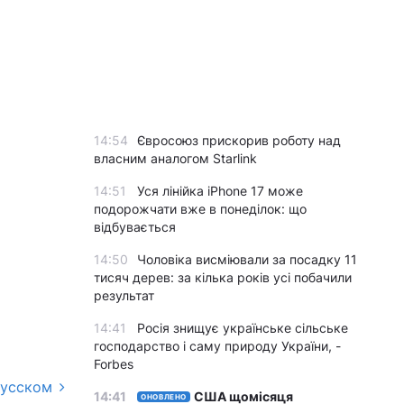
14:54
Євросоюз прискорив роботу над
власним аналогом Starlink
14:51
Уся лінійка iPhone 17 може
подорожчати вже в понеділок: що
відбувається
14:50
Чоловіка висміювали за посадку 11
тисяч дерев: за кілька років усі побачили
результат
14:41
Росія знищує українське сільське
господарство і саму природу України, -
Forbes
русском
14:41
США щомісяця
ОНОВЛЕНО