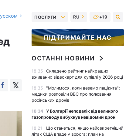
русском
RU
+19
ПОСЛУГИ
ПІДТРИМАЙТЕ НАС
ед
ОСТАННІ НОВИНИ
18:35
Складено рейтинг найкращих
вживаних відеокарт для купівлі у 2026 році
18:35
"Молимося, коли веземо пацієнта":
медики розповіли BBC про полювання
російських дронів
18:34
У Болгарії неподалік від великого
газопроводу вибухнув невідомий дрон
18:21
Що станеться, якщо найсекретніший
літак США впаде у ворога: план на