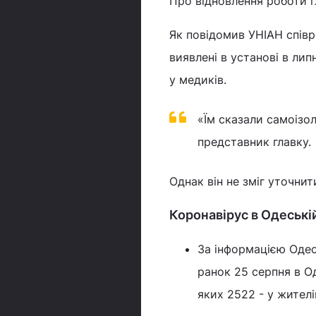
Про відновлення роботи г
Як повідомив УНІАН співр
виявлені в установі в ли
у медиків.
«Їм сказали самоізол
представник главку.
Однак він не зміг уточнит
Коронавірус в Одеські
За інформацією Одес
ранок 25 серпня в О
яких 2522 - у жителі