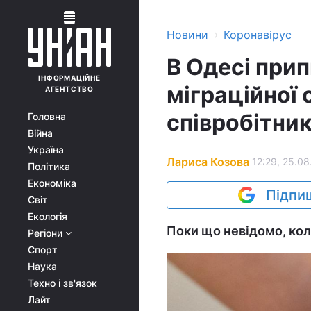
›
Новини
Коронавірус
В Одесі при
ІНФОРМАЦІЙНЕ
міграційної
АГЕНТСТВО
співробітник
Головна
Війна
Україна
Лариса Козова
12:29, 25.08
Політика
Економіка
Підпиш
Світ
Екологія
Поки що невідомо, кол
Регіони
Спорт
Наука
Техно і зв'язок
Лайт