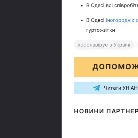
В Одесі всі співробі
В Одесі
іногородніх 
гуртожитки
коронавірус в Україні
ДОПОМОЖ
Читати УНІАН
НОВИНИ ПАРТНЕР