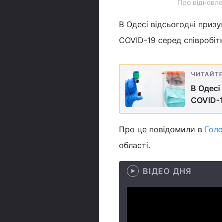
Про відновле
В Одесі відсьогодні приз
COVID-19 серед співробіт
ЧИТАЙТ
В Одесі
COVID-
Про це повідомили в
Голо
області.
ВІДЕО ДНЯ