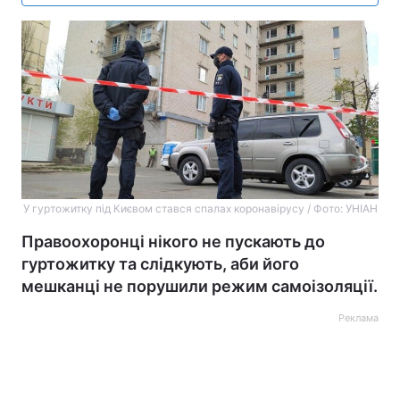
У гуртожитку під Києвом стався спалах коронавірусу / Фото: УНІАН
Правоохоронці нікого не пускають до
гуртожитку та слідкують, аби його
мешканці не порушили режим самоізоляції.
Реклама