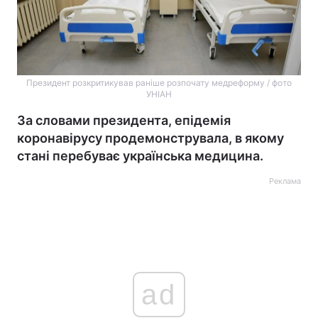
Президент розкритикував раніше розпочату медреформу / фото
УНІАН
За словами президента, епідемія
коронавірусу продемонструвала, в якому
стані перебуває українська медицина.
Реклама
ad