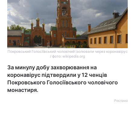
Покровський Голосiївський чоловiчий ізолювали через коронавірус
/ фото: wikipedia.org
За минулу добу захворювання на
коронавірус підтвердили у 12 ченців
Покровського Голосiївського чоловiчого
монастиря.
Реклама