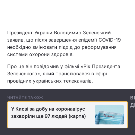
Головна
Війна
Президент України Володимир Зеленський
Україна
Політика
заявив, що після завершення епідемії COVID-19
необхідно змінювати підхід до реформування
Економіка
Світ
системи охорони здоров'я.
Спорт
Наука
Про це він повідомив у фільмі «Рік Президента
Зеленського», який транслювався в ефірі
Техно і зв'язок
Лайт
провідних українських телеканалів.
Зброя
Інциденти
В
ЧИТАЙТЕ ТАКОЖ
Д
Здоров'я
Туризм
У Києві за добу на коронавірус
захворіли ще 97 людей (карта)
Цікавинки
Погода
Екологія
Регіони