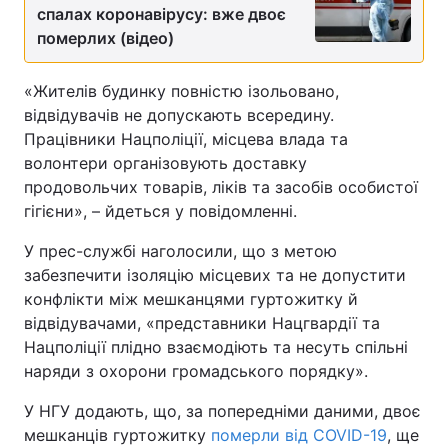
спалах коронавірусу: вже двоє
померлих (відео)
«Жителів будинку повністю ізольовано,
відвідувачів не допускають всередину.
Працівники Нацполіції, місцева влада та
волонтери організовують доставку
продовольчих товарів, ліків та засобів особистої
гігієни», – йдеться у повідомленні.
У прес-службі наголосили, що з метою
забезпечити ізоляцію місцевих та не допустити
конфлікти між мешканцями гуртожитку й
відвідувачами, «представники Нацгвардії та
Нацполіції плідно взаємодіють та несуть спільні
наряди з охорони громадського порядку».
У НГУ додають, що, за попередніми даними, двоє
мешканців гуртожитку
померли від COVID-19
, ще