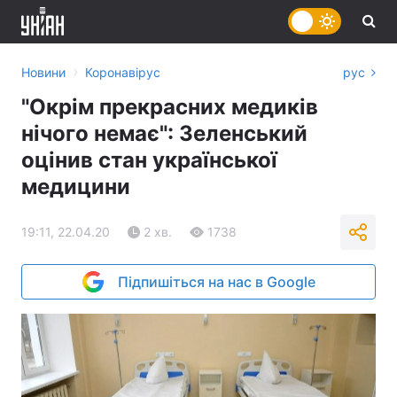
›
Новини
Коронавірус
рус
"Окрім прекрасних медиків
нічого немає": Зеленський
оцінив стан української
медицини
19:11, 22.04.20
2 хв.
1738
Підпишіться на нас в Google