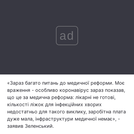
Лонгріди
Відео з Youtube
Статті
ad
Інтерв'ю
Думки
Архів
Вакансії
Контакти
Послуги
«Зараз багато питань до медичної реформи. Моє
враження - особливо коронавірус зараз показав,
що це за медична реформа: лікарні не готові,
кількості ліжок для інфекційних хворих
недостатньо для такого виклику, заробітна плата
дуже мала, інфраструктури медичної немає», -
заявив Зеленський.