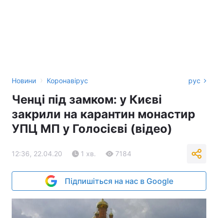
›
Новини
Коронавірус
рус
Ченці під замком: у Києві
закрили на карантин монастир
УПЦ МП у Голосієві (відео)
12:36, 22.04.20
1 хв.
7184
Підпишіться на нас в Google