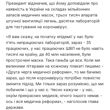
Президент відзначив, що йому доповідали про
Тема оформлення
наявність в України на складах мільйонних
запасів медичних масок, трьох тисяч апаратів
штучної вентиляції легень, десятки лабораторій
для тестування на коронавірус.
«Я вам скажу, на початку епідемії у нас було
п'ять непрацюючих лабораторій, зараз - 35
працюючих, у нас працюючих ШВЛ не було навіть
тисячі на країну, де 40 млн населення, були
прострочені маски. Така ганьба це все. Коли ми
великими літерами на кожному плакаті пишемо -
«Друга черга медичної реформи», то ми бачимо
зараз, що після коронавірусу потрібно повністю
змінити підхід. Ми тільки зараз розуміємо, що ми
побачили і що у нас є. Чесно кажучи - у нас,
окрім прекрасних медиків, нічого іншого немає -
ось і вся медична реформа», - наголосив глава
держави.