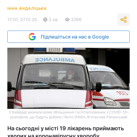
ІННА АНДАЛІЦЬКА
17:01, 07.10.20
3 хв.
3296
Підпишіться на нас в Google
У Київраді визнали різке збільшення госпіталізованих з COVID-19 і
розповіли, що будуть робити / Фото УНІАН, В'ячеслав Ратинський
На сьогодні у місті 19 лікарень приймають
хворих на коронавірусну хворобу,