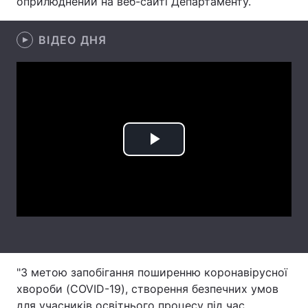
оприлюднений на веб-сайті Департаменту.
Лонгріди
ВІДЕО ДНЯ
Відео з Youtube
Статті
Інтерв'ю
Думки
Архів
Вакансії
Play
Контакти
Video
Послуги
"З метою запобігання поширенню коронавірусної
хвороби (COVID-19), створення безпечних умов
для учасників освітнього процесу під час