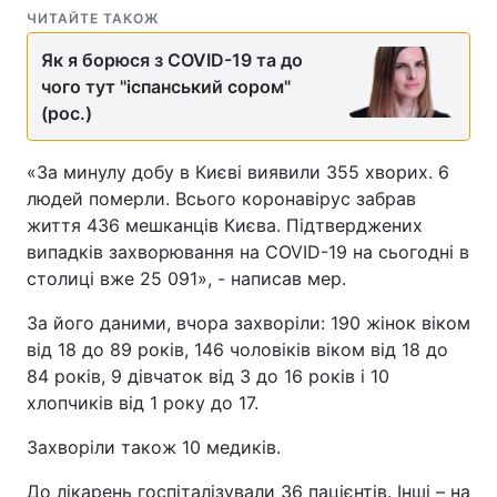
ЧИТАЙТЕ ТАКОЖ
Як я борюся з СOVID-19 та до
чого тут "іспанський сором"
(рос.)
«За минулу добу в Києві виявили 355 хворих. 6
людей померли. Всього коронавірус забрав
життя 436 мешканців Києва. Підтверджених
випадків захворювання на COVID-19 на сьогодні в
столиці вже 25 091», - написав мер.
За його даними, вчора захворіли: 190 жінок віком
від 18 до 89 років, 146 чоловіків віком від 18 до
84 рокiв, 9 дівчаток від 3 до 16 років і 10
хлопчиків від 1 року до 17.
Захворіли також 10 медиків.
До лікарень госпіталізували 36 пацієнтів. Інші – на