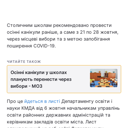
Головна
Війна
Столичним школам рекомендовано провести
осінні канікули раніше, а саме з 21 по 28 жовтня,
Україна
Політика
через місцеві вибори та з метою запобігання
поширення COVID-19.
Економіка
Світ
ЧИТАЙТЕ ТАКОЖ
Спорт
Наука
Осінні канікули у школах
Техно і зв'язок
Лайт
планують перенести через
вибори - МОЗ
Зброя
Інциденти
Здоров'я
Туризм
Про це
йдеться в листі
Департаменту освіти і
науки КМДА від 6 жовтня начальникам управлінь
Цікавинки
Погода
освіти районних державних адміністрацій та
керівникам закладів освіти міста. Лист
Екологія
Регіони