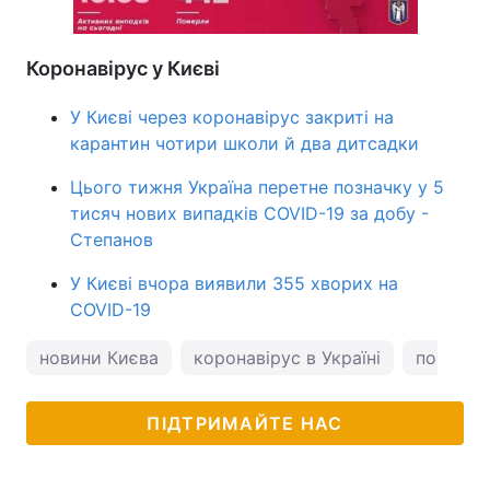
Коронавірус у Києві
У Києві через коронавірус закриті на
карантин чотири школи й два дитсадки
Цього тижня Україна перетне позначку у 5
тисяч нових випадків COVID-19 за добу -
Степанов
У Києві вчора виявили 355 хворих на
COVID-19
новини Києва
коронавірус в Україні
погода у
ПІДТРИМАЙТЕ НАС