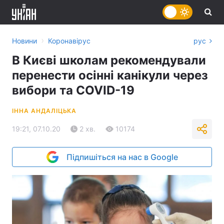
›
Новини
Коронавірус
рус
В Києві школам рекомендували
перенести осінні канікули через
вибори та COVID-19
ІННА АНДАЛІЦЬКА
19:21, 07.10.20
2 хв.
10174
Підпишіться на нас в Google