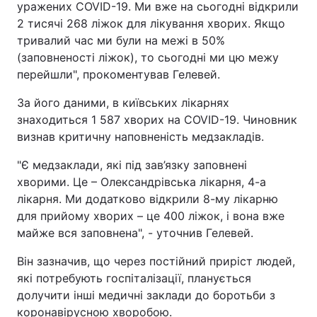
уражених COVID-19. Ми вже на сьогодні відкрили
2 тисячі 268 ліжок для лікування хворих. Якщо
тривалий час ми були на межі в 50%
(заповненості ліжок), то сьогодні ми цю межу
перейшли", прокоментував Гелевей.
За його даними, в київських лікарнях
знаходиться 1 587 хворих на COVID-19. Чиновник
визнав критичну наповненість медзакладів.
"Є медзаклади, які під зав’язку заповнені
хворими. Це – Олександрівська лікарня, 4-а
лікарня. Ми додатково відкрили 8-му лікарню
для прийому хворих – це 400 ліжок, і вона вже
майже вся заповнена", - уточнив Гелевей.
Він зазначив, що через постійний приріст людей,
які потребують госпіталізації, планується
долучити інші медичні заклади до боротьби з
коронавірусною хворобою.