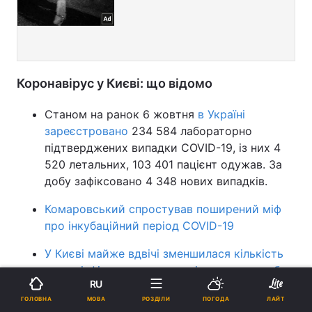
Коронавірус у Києві: що відомо
Станом на ранок 6 жовтня
в Україні
зареєстровано
234 584 лабораторно
підтверджених випадки COVID-19, із них 4
520 летальних, 103 401 пацієнт одужав. За
добу зафіксовано 4 348 нових випадків.
Комаровський спростував поширений міф
про інкубаційний період COVID-19
У Києві майже вдвічі зменшилася кількість
нових інфікованих коронавірусом - за добу
RU
COVID-19 виявили у 286 людей
МОВА
ГОЛОВНА
РОЗДІЛИ
ПОГОДА
ЛАЙТ