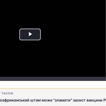
Play
Video
Е ТАКОЖ
оафриканський штам може "зламати" захист вакцини Pf