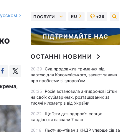
русском
RU
+29
ПОСЛУГИ
ПІДТРИМАЙТЕ НАС
ко
ОСТАННІ НОВИНИ
20:39
Суд продовжив тримання під
вартою для Коломойського, захист заявив
про проблеми зі здоров'ям
окрема,
20:35
Росія встановила антидронові сітки
на своїх субмаринах, розташованих за
тисячі кілометрів від України
20:22
Що їсти для здоров’я серця:
кардіологи назвали 7 каш
20:18
Льотчик-утікач з КНДР уперше сів за