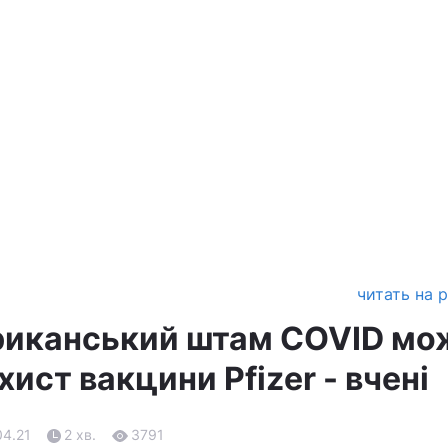
читать на 
риканський штам COVID мо
хист вакцини Pfizer - вчені
04.21
2 хв.
3791