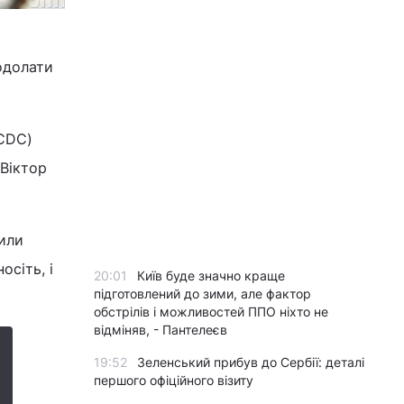
одолати
(CDC)
 Віктор
сили
осіть, і
20:01
Київ буде значно краще
підготовлений до зими, але фактор
обстрілів і можливостей ППО ніхто не
відміняв, - Пантелеєв
19:52
Зеленський прибув до Сербії: деталі
першого офіційного візиту