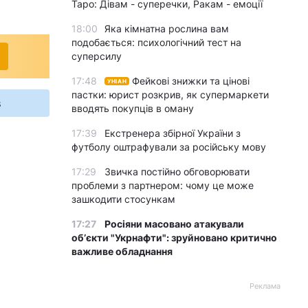
Таро: Дівам - суперечки, Ракам - емоції
18:00
Яка кімнатна рослина вам
подобається: психологічний тест на
суперсилу
17:48
Фейкові знижки та цінові
УНІАН
пастки: юрист розкрив, як супермаркети
s
вводять покупців в оману
17:39
Екстренера збірної України з
футболу оштрафували за російську мову
17:29
Звичка постійно обговорювати
проблеми з партнером: чому це може
зашкодити стосункам
17:27
Росіяни масовано атакували
обʼєкти "Укрнафти": зруйновано критично
важливе обладнання
Реклама