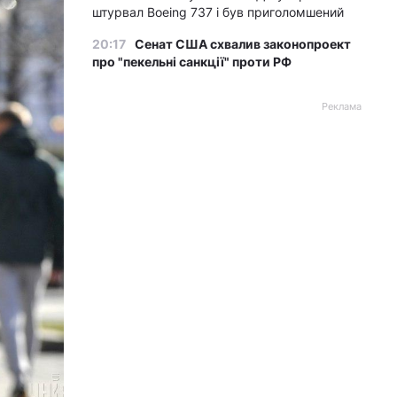
штурвал Boeing 737 і був приголомшений
20:17
Сенат США схвалив законопроект
про "пекельні санкції" проти РФ
Реклама