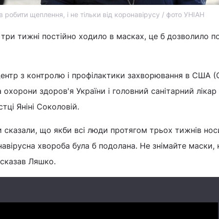
 робити щеплення, і не тільки від коронавірусу / фото УНІАН
 три тижні постійно ходило в масках, це б дозволило п
Центр з контролю і профілактики захворювання в США 
а охорони здоров'я України і головний санітарний лікар
тці Яніні Соколовій.
 сказали, що якби всі люди протягом трьох тижнів но
авірусна хвороба була б подолана. Не знімайте маски, н
 сказав Ляшко.