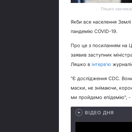
Ляшко закликав
Якби все населення Землі
пандемію COVID-19.
Про це з посиланням на 
заявив заступник міністр
Ляшко в
інтерв'ю
журналіс
"Є дослідження CDC. Вони
маски, не знімаючи, корон
ми пройдемо епідемію", -
ВІДЕО ДНЯ