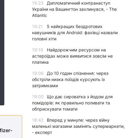
19:23
Дипломатичний контранаступ
України на Вашингтон захлинувся, - The
Atlantic
19:21
5 найкращих бездротових
навушників для Android: фахівці назвали
головні хіти
19:19
Найдорожчим ресурсом на
астероїдах може виявитися зовсім не
платина
19:06
До 10 годин спізнення: через
обстріли низка поїздів курсують із
затримками
19:00
Що дає сироватка з йодом для
помідорів: як правильно поливати та
обприскувати томати
18:42
Вперед у минуле: через війну
маленькі магазини замінять супермаркети,
izer-
- експерт