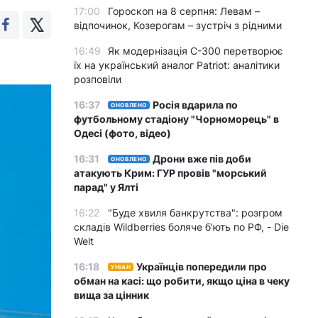
17:00
Гороскоп на 8 серпня: Левам –
відпочинок, Козерогам – зустріч з рідними
16:49
Як модернізація С-300 перетворює
їх на український аналог Patriot: аналітики
розповіли
16:37
Росія вдарила по
ОНОВЛЕНО
футбольному стадіону "Чорноморець" в
Одесі (фото, відео)
16:31
Дрони вже пів доби
ОНОВЛЕНО
атакують Крим: ГУР провів "морський
парад" у Ялті
16:22
"Буде хвиля банкрутства": розгром
складів Wildberries боляче бʼють по РФ, - Die
Welt
16:18
Українців попередили про
УНІАН
обман на касі: що робити, якщо ціна в чеку
вища за цінник