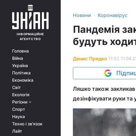
›
Новини
Коронавірус
Пандемія за
ІНФОРМАЦІЙНЕ
будуть ходит
АГЕНТСТВО
Головна
Денис Прядко
Війна
11:57, 11.04.2
Україна
Підпиш
Політика
Економіка
Світ
Ляшко також закликав 
Екологія
дезінфікувати руки та
Регіони
Спорт
Наука
Техно і зв'язок
Лайт