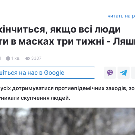
читать на 
кінчиться, якщо всі люди
и в масках три тижні - Ляш
1
1 хв.
3307
іться на нас в Google
усіх дотримуватися протиепідемічних заходів, з
 уникати скупчення людей.