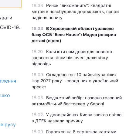
18:38
Ринок "лихоманить": квадратні
метри в новобудовах дорожчають, попри
увати
падіння попиту
OVID-19.
18:33
В Херсонській області уражено
базу ФСБ "Беня House": Мадяр розкрив
деталі (відео)
18:20
Коли їсти помідори для повного
засвоєння вітамінів: вчені дали чітку
відповідь
18:09
Складено топ-10 найочікуваніших
еплення
ігор 2027 року – серед них є український
проєкт
яшко
18:06
Бюджетний вибір: названо головний
автомобільний бестселер у Європі
18:02
У двох районах Києва зникло світло:
в ДТЕК назвали причину
авірусу
18:00
Гороскоп на 8 серпня за картами