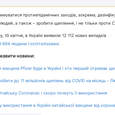
имуватися протиепідемічних заходів, зокрема, дезінфік
людей, а також – зробити щеплення, і не тільки проти C
, 10 квітня, в Україні виявили 12 112 нових випадків
4 694 людини госпіталізовані
.
кавити новини:
 вакцина Pfizer буде в Україні і хто перший отримає щ
обити до 11 мільйонів щеплень від COVID на місяць - Л
итайську Coronavac і скоро почнуть її використання
у використання в Україні китайської вакцини від корон