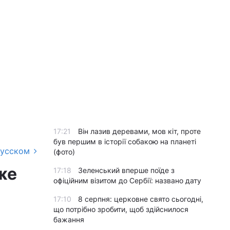
17:21
Він лазив деревами, мов кіт, проте
був першим в історії собакою на планеті
русском
(фото)
же
17:18
Зеленський вперше поїде з
офіційним візитом до Сербії: названо дату
17:10
8 серпня: церковне свято сьогодні,
що потрібно зробити, щоб здійснилося
бажання