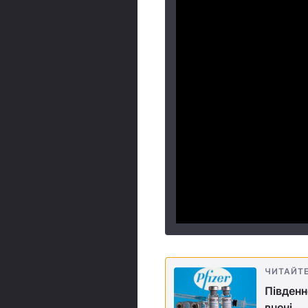
ЧИТАЙТ
Південн
вчені