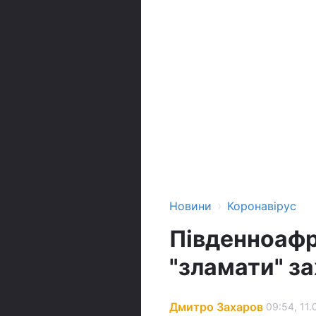
›
Новини
Коронавірус
Південноаф
"зламати" за
Дмитро Захаров
09:54, 11.