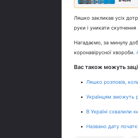
Ляшко закликав усіх дотр
руки і уникати скупчення 
Нагадаємо, за минулу добу
коронавірусної хвороби.
Вас також можуть заці
Ляшко розповів, коли
Українцям зможуть р
В Україні схвалили к
Названо дату початк