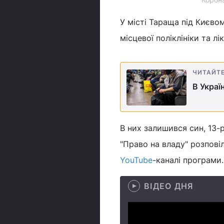
У місті Тараща під Києв
місцевої поліклініки та л
ЧИТАЙТ
В Украї
В них залишився син, 13-
"Право на владу" розпові
YouTube
-каналі програми.
ВІДЕО ДНЯ