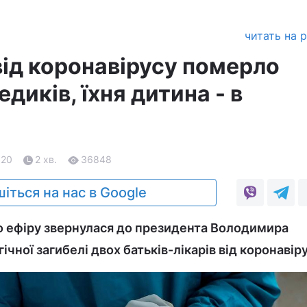
читать на 
від коронавірусу померло
иків, їхня дитина - в
.20
2 хв.
36848
іться на нас в Google
о ефіру звернулася до президента Володимира
чної загибелі двох батьків-лікарів від коронавіру