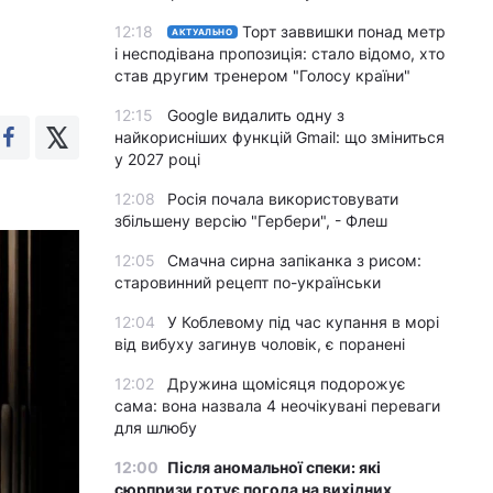
12:18
Торт заввишки понад метр
АКТУАЛЬНО
і несподівана пропозиція: стало відомо, хто
став другим тренером "Голосу країни"
12:15
Google видалить одну з
найкорисніших функцій Gmail: що зміниться
у 2027 році
12:08
Росія почала використовувати
збільшену версію "Гербери", - Флеш
12:05
Смачна сирна запіканка з рисом:
старовинний рецепт по-українськи
12:04
У Коблевому під час купання в морі
від вибуху загинув чоловік, є поранені
12:02
Дружина щомісяця подорожує
сама: вона назвала 4 неочікувані переваги
для шлюбу
12:00
Після аномальної спеки: які
сюрпризи готує погода на вихідних