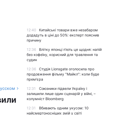
12:40
Китайські товари вже незабаром
додадуть в ціні до 50%: експерт пояснив
причину
12:36
Влітку японці п'ють це щодня: напій
без кофеїну, корисний для травлення та
судин
12:36
Студія Lionsgate оголосила про
продовження фільму "Майкл": коли буде
прем'єра
русском
12:31
Союзники підвели Україну і
залишили лише один сценарій у війні, –
вили
колумніст Bloomberg
12:31
Вбивають одним укусом: 10
найсмертоносніших змій у світі