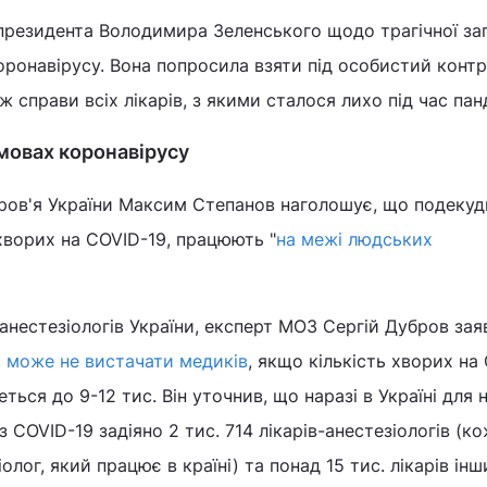
президента Володимира Зеленського щодо трагічної заг
 коронавірусу. Вона попросила взяти під особистий конт
ж справи всіх лікарів, з якими сталося лихо під час пан
умовах коронавірусу
ров'я України Максим Степанов наголошує, що подекуд
 хворих на COVID-19, працюють "
на межі людських
анестезіологів України, експерт МОЗ Сергій Дубров зая
х
може не вистачати медиків
, якщо кількість хворих на
ься до 9-12 тис. Він уточнив, що наразі в Україні для 
 COVID-19 задіяно 2 тис. 714 лікарів-анестезіологів (к
олог, який працює в країні) та понад 15 тис. лікарів інш