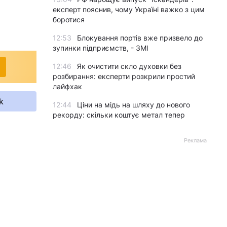
експерт пояснив, чому Україні важко з цим
боротися
12:53
Блокування портів вже призвело до
зупинки підприємств, - ЗМІ
12:46
Як очистити скло духовки без
розбирання: експерти розкрили простий
лайфхак
k
12:44
Ціни на мідь на шляху до нового
рекорду: скільки коштує метал тепер
Реклама