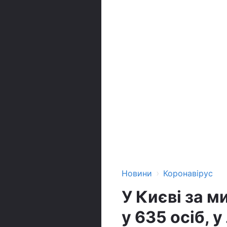
›
Новини
Коронавірус
У Києві за м
у 635 осіб, 