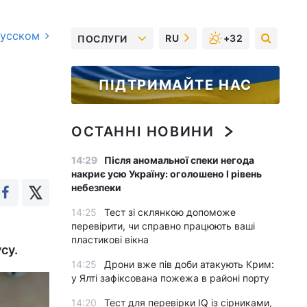
русском
RU
+32
ПОСЛУГИ
ПІДТРИМАЙТЕ НАС
ОСТАННІ НОВИНИ
14:29
Після аномальної спеки негода
накриє усю Україну: оголошено І рівень
небезпеки
14:25
Тест зі склянкою допоможе
перевірити, чи справно працюють ваші
пластикові вікна
су.
14:25
Дрони вже пів доби атакують Крим:
у Ялті зафіксована пожежа в районі порту
14:20
Тест для перевірки IQ із сірниками,