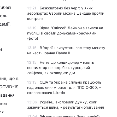
ибелі
13:21
Безкоштовно без черг: у яких
аеропортах Європи можна швидше пройти
роль
контроль
демії.
13:19
Зірка "Одіссеї" Деймон з'явився на
публіці зі своїми доньками-красунями
(фото)
13:15
В Україні випустять пам’ятну монету
и
на честь Іоанна Павла II
13:15
Не те що кондиціонер – навіть
вентилятор не потрібен: турецький
лайфхак, як охолодити дім
вив, що в
13:13
США та Україна спільно працюють
 COVID-19
над оновленням ракет для ППО С-300, –
експолковник Штатів
надання
13:06
Українці висловили думку, коли
ожен
закінчиться війна, - результати опитування
их
13:04
РФ нарощує випуск "Іскандерів":