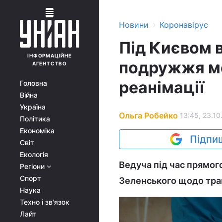
›
Новини
Коронавірус
Під Києвом 
ІНФОРМАЦІЙНЕ
подружжя мед
АГЕНТСТВО
реанімації
Головна
Війна
Україна
Ольга Робейко
13:45, 23.10
Політика
Економіка
Підпиш
Світ
Екологія
Ведуча під час прямог
Регіони
Спорт
Зеленського щодо трагі
Наука
Техно і зв'язок
Лайт