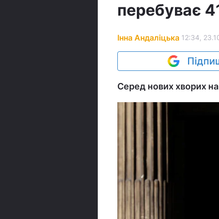
перебуває 41
Інна Андаліцька
12:34, 23.1
Підпиш
Серед нових хворих на 