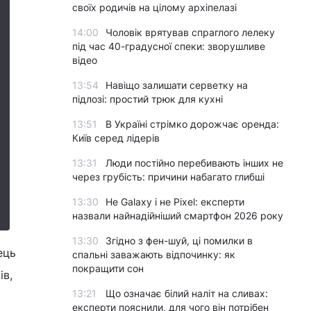
своїх родичів на цілому архіпелазі
14:00
Чоловік врятував спраглого лелеку
під час 40-градусної спеки: зворушливе
відео
13:54
Навіщо залишати серветку на
підлозі: простий трюк для кухні
13:51
В Україні стрімко дорожчає оренда:
Київ серед лідерів
13:31
Люди постійно перебивають інших не
через грубість: причини набагато глибші
13:30
Не Galaxy і не Pixel: експерти
назвали найнадійніший смартфон 2026 року
13:30
Згідно з фен-шуй, ці помилки в
ець
спальні заважають відпочинку: як
покращити сон
ів,
13:21
Що означає білий наліт на сливах:
експерти пояснили, для чого він потрібен