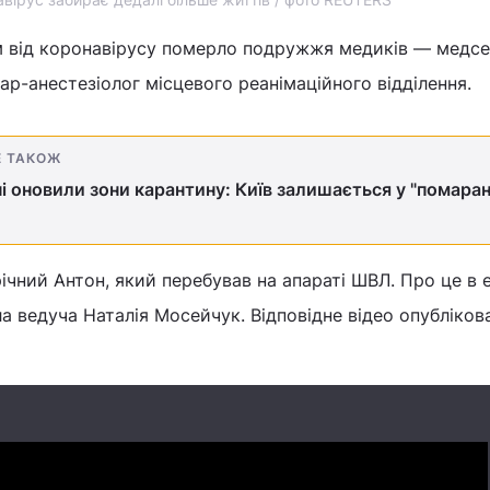
ом від коронавірусу померло подружжя медиків — медс
ікар-анестезіолог місцевого реанімаційного відділення.
Е ТАКОЖ
ні оновили зони карантину: Київ залишається у "помаран
річний Антон, який перебував на апараті ШВЛ. Про це в 
ла ведуча Наталія Мосейчук. Відповідне відео опубліков