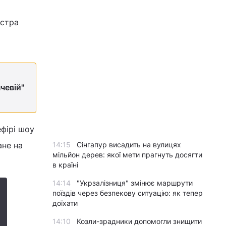
естра
чевій"
ефірі шоу
ане на
14:15
Сінгапур висадить на вулицях
мільйон дерев: якої мети прагнуть досягти
в країні
14:14
"Укрзалізниця" змінює маршрути
поїздів через безпекову ситуацію: як тепер
доїхати
14:10
Козли-зрадники допомогли знищити