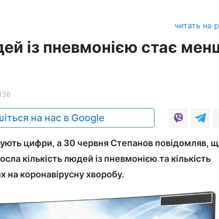
читать на 
дей із пневмонією стає мен
136
іться на нас в Google
зують цифри, а 30 червня Степанов повідомляв, щ
осла кількість людей із пневмонією та кількість
х на коронавірусну хворобу.