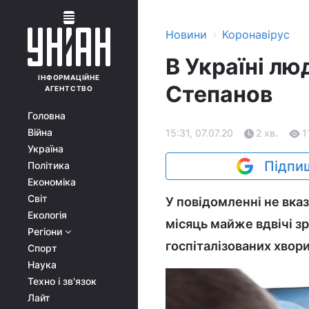
›
Новини
Коронавірус
В Україні лю
ІНФОРМАЦІЙНЕ
Степанов
АГЕНТСТВО
Головна
Війна
15:31, 07.07.20
2 хв.
1
Україна
Підпиш
Політика
Економіка
Світ
У повідомленні не вка
Екологія
місяць майже вдвічі зр
Регіони
госпіталізованих хвори
Спорт
Наука
Техно і зв'язок
Лайт