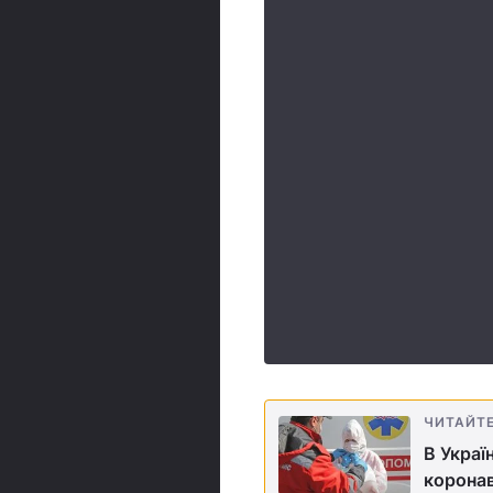
ЧИТАЙТ
В Украї
коронав