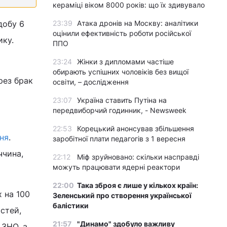
кераміці віком 8000 років: що їх здивувало
добу 6
23:39
Атака дронів на Москву: аналітики
оцінили ефективність роботи російської
ику.
ППО
23:24
Жінки з дипломами частіше
обирають успішних чоловіків без вищої
ерез брак
освіти, – дослідження
23:07
Україна ставить Путіна на
передвиборчий годинник, - Newsweek
22:53
Корецький анонсував збільшення
ння
.
заробітної плати педагогів з 1 вересня
ччина,
22:12
Міф зруйновано: скільки насправді
можуть працювати ядерні реактори
22:00
Така зброя є лише у кількох країн:
 на 100
Зеленський про створення української
балістики
стей,
21:57
"Динамо" здобуло важливу
 ЗНО, а