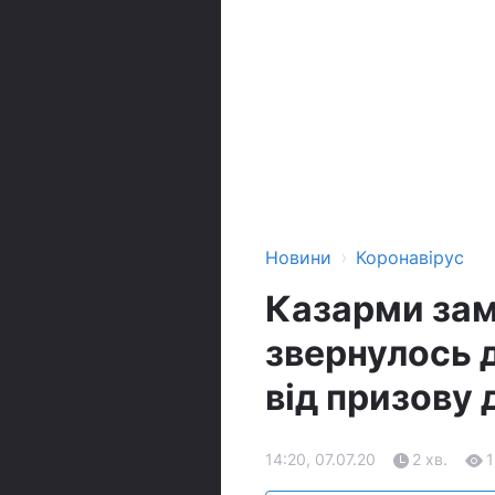
›
Новини
Коронавірус
Казарми зам
звернулось 
від призову 
14:20, 07.07.20
2 хв.