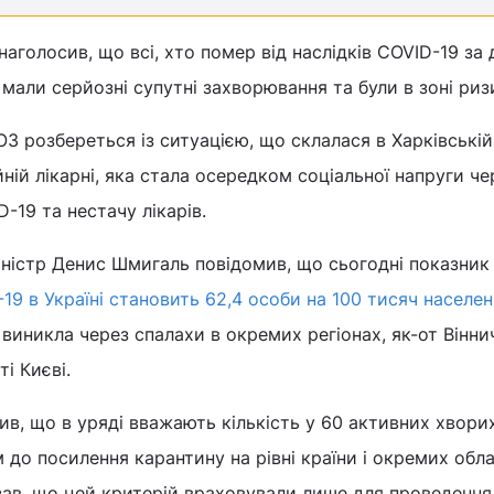
аголосив, що всі, хто помер від наслідків COVID-19 за 
– мали серйозні супутні захворювання та були в зоні риз
З розбереться із ситуацією, що склалася в Харківській
ійній лікарні, яка стала осередком соціальної напруги ч
-19 та нестачу лікарів.
іністр Денис Шмигаль повідомив, що сьогодні показник
19 в Україні становить 62,4 особи на 100 тисяч населе
виникла через спалахи в окремих регіонах, як-от Вінни
і Києві.
в, що в уряді вважають кількість у 60 активних хворих
 до посилення карантину на рівні країни і окремих обла
ав, що цей критерій враховували лише для проведення