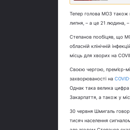
Тепер голова МОЗ також н
липня, – а це 21 людина, 
Степанов пообіцяв, що МО
обласній клінічній інфекц
місць для хворих на COVID
Своєю чергою, прем’єр-м
захворюваності на
COVID-
Однак така велика цифра 
Закарпаття, а також у міст
30 червня Шмигаль говори
тисяч населення сигналом
але згодом Степанов сказ