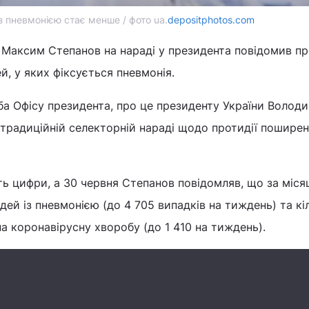
з пневмонією стає менше / фото ua.
depositphotos.com
 Максим Степанов на нараді у президента повідомив п
й, у яких фіксується пневмонія.
ба Офісу президента, про це президенту України Волод
 традиційній селекторній нараді щодо протидії пошире
ть цифри, а 30 червня Степанов повідомляв, що за міс
юдей із пневмонією (до 4 705 випадків на тиждень) та кі
на коронавірусну хворобу (до 1 410 на тиждень).