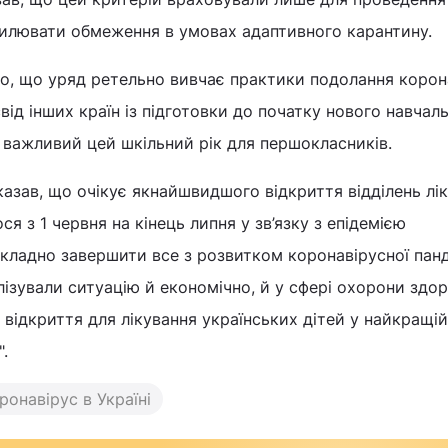
силювати обмеження в умовах адаптивного карантину.
ло, що уряд ретельно вивчає практики подолання корон
від інших країн із підготовки до початку нового навчал
 важливий цей шкільний рік для першокласників.
зав, що очікує якнайшвидшого відкриття відділень лік
ся з 1 червня на кінець липня у зв’язку з епідемією
 складно завершити все з розвитком коронавірусної панд
ізували ситуацію й економічно, й у сфері охорони здор
ідкриття для лікування українських дітей у найкращій
.
ронавірус в Україні