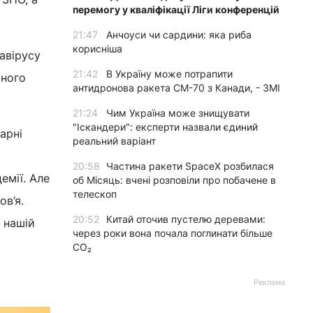
перемогу у кваліфікації Ліги конференцій
21:47
Анчоуси чи сардини: яка риба
корисніша
авірусу
21:42
В Україну може потрапити
ьного
антидронова ракета CM-70 з Канади, - ЗМІ
21:24
Чим Україна може знищувати
"Іскандери": експерти назвали єдиний
арні
реальний варіант
20:58
Частина ракети SpaceX розбилася
емії. Але
об Місяць: вчені розповіли про побачене в
телескоп
ов’я.
20:52
Китай оточив пустелю деревами:
 нашій
через роки вона почала поглинати більше
CO₂
Реклама