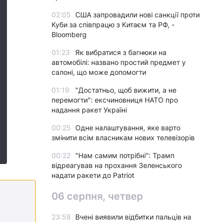
02:05
США запровадили нові санкції проти
Куби за співпрацю з Китаєм та РФ, -
Bloomberg
01:23
Як вибратися з багнюки на
автомобілі: названо простий предмет у
салоні, що може допомогти
01:19
"Достатньо, щоб вижити, а не
перемогти": ексчиновниця НАТО про
надання ракет Україні
00:25
Одне налаштування, яке варто
змінити всім власникам нових телевізорів
00:22
"Нам самим потрібні": Трамп
відреагував на прохання Зеленського
надати ракети до Patriot
06 серпня, четвер
23:58
Вчені виявили відбитки пальців на