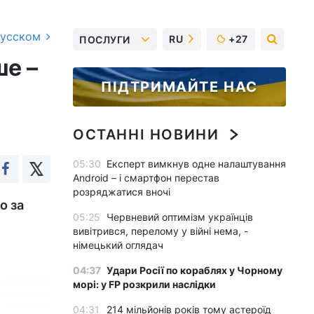
русском
RU
+27
ПОСЛУГИ
ше –
ПІДТРИМАЙТЕ НАС
ОСТАННІ НОВИНИ
05:30
Експерт вимкнув одне налаштування
Android – і смартфон перестав
розряджатися вночі
о за
05:25
Червневий оптимізм українців
вивітрився, перелому у війні нема, -
німецький оглядач
04:37
Удари Росії по кораблях у Чорному
морі: у FP розкрили наслідки
04:31
214 мільйонів років тому астероїд