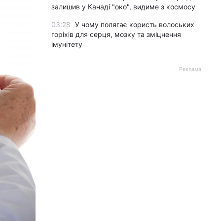
залишив у Канаді "око", видиме з космосу
03:28
У чому полягає користь волоських
горіхів для серця, мозку та зміцнення
імунітету
Реклама