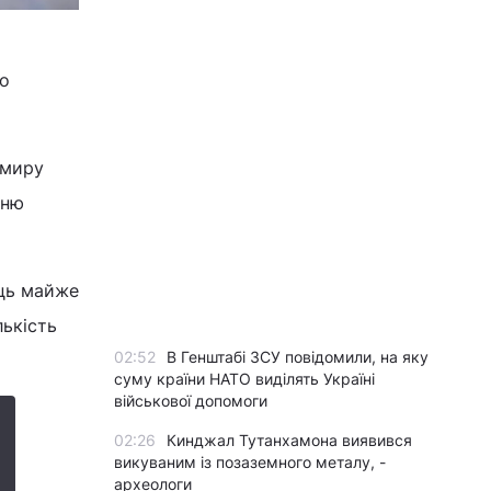
ро
имиру
нню
яць майже
лькість
02:52
В Генштабі ЗСУ повідомили, на яку
суму країни НАТО виділять Україні
військової допомоги
02:26
Кинджал Тутанхамона виявився
викуваним із позаземного металу, -
археологи