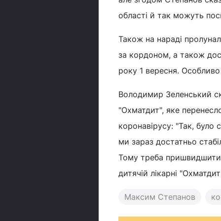
області й так можуть по
Також на нараді пролуна
за кордоном, а також дос
року 1 вересня. Особливо
Володимир Зеленський ска
"Охматдит", яке перенесло
коронавірусу: "Так, було
ми зараз достатньо стабіл
Тому треба пришвидшити в
дитячій лікарні "Охматдит"
Максим Степанов
ко