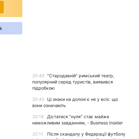
k
20:49
"Стародавній" римський театр,
популярний серед туристів, виявився
підробкою
20:45
Ці знаки на долоні є не у всіх: що
вони означають
20:18
Дістатися "нуля" стає майже
неможливим завданням, - Business Insider
20:11
Після скандалу у Федерації футболу