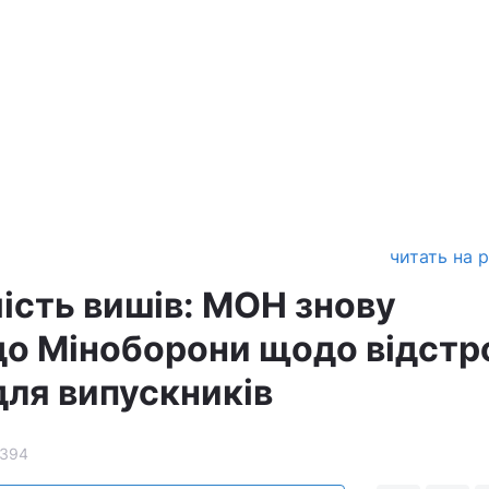
читать на 
ість вишів: МОН знову
до Міноборони щодо відстр
для випускників
1394