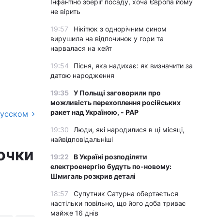
Інфантіно зберіг посаду, хоча Європа йому
не вірить
19:57
Нікітюк з однорічним сином
вирушила на відпочинок у гори та
нарвалася на хейт
19:54
Пісня, яка надихає: як визначити за
датою народження
19:35
У Польщі заговорили про
можливість перехоплення російських
ракет над Україною, - PAP
русском
19:30
Люди, які народилися в ці місяці,
найвідповідальніші
очки
19:22
В Україні розподіляти
електроенергію будуть по-новому:
Шмигаль розкрив деталі
18:57
Супутник Сатурна обертається
настільки повільно, що його доба триває
майже 16 днів