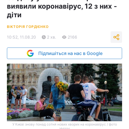
виявили коронавірус, 12 з них -
діти
ВІКТОРІЯ ГОРДІЄНКО
10:52, 11.08.20
2 хв.
2166
Підпишіться на нас в Google
У Києві знову понад сотня нових хворих на коронавірус / фото
УНІАН