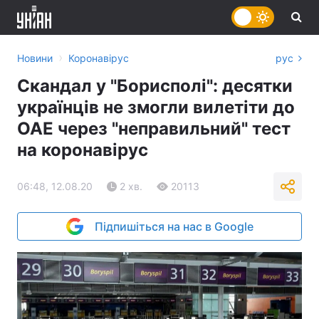
›
Новини
Коронавірус
рус
Скандал у "Борисполі": десятки
українців не змогли вилетіти до
ОАЕ через "неправильний" тест
на коронавірус
06:48, 12.08.20
2 хв.
20113
Підпишіться на нас в Google