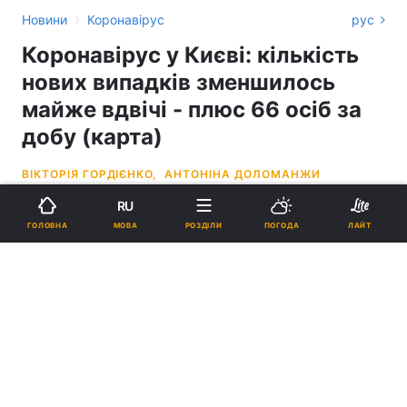
›
Новини
Коронавірус
рус
Коронавірус у Києві: кількість
нових випадків зменшилось
майже вдвічі - плюс 66 осіб за
добу (карта)
ВІКТОРІЯ ГОРДІЄНКО,
АНТОНІНА ДОЛОМАНЖИ
RU
11:04, 10.08.20
2 хв.
5741
МОВА
ГОЛОВНА
РОЗДІЛИ
ПОГОДА
ЛАЙТ
Підпишіться на нас в Google