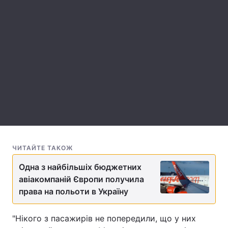
Лонгріди
Відео з Youtube
Статті
Інтерв'ю
Думки
Архів
Вакансії
Контакти
Послуги
ЧИТАЙТЕ ТАКОЖ
Одна з найбільшіх бюджетних
авіакомпаній Європи получила
права на польоти в Україну
"Нікого з пасажирів не попередили, що у них