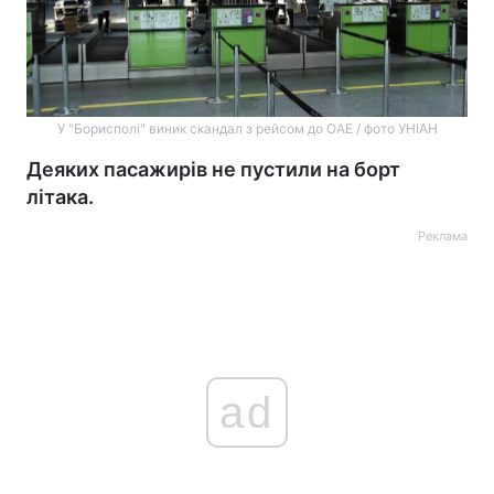
У "Борисполі" виник скандал з рейсом до ОАЕ / фото УНІАН
Деяких пасажирів не пустили на борт
літака.
Реклама
ad