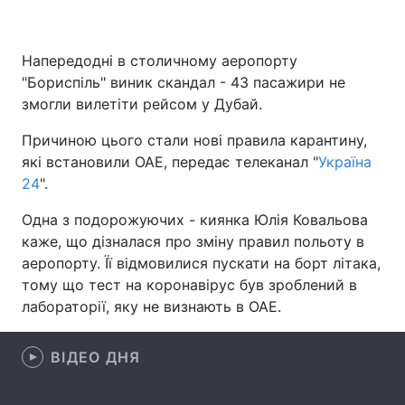
Напередодні в столичному аеропорту
Головна
Війна
"Бориспіль" виник скандал - 43 пасажири не
змогли вилетіти рейсом у Дубай.
Україна
Політика
Причиною цього стали нові правила карантину,
Економіка
Світ
які встановили ОАЕ, передає телеканал "
Україна
24
".
Спорт
Наука
Одна з подорожуючих - киянка Юлія Ковальова
Техно і зв'язок
Лайт
каже, що дізналася про зміну правил польоту в
аеропорту. Її відмовилися пускати на борт літака,
Зброя
Інциденти
тому що тест на коронавірус був зроблений в
лабораторії, яку не визнають в ОАЕ.
Здоров'я
Туризм
Цікавинки
ВІДЕО ДНЯ
Погода
Екологія
Регіони