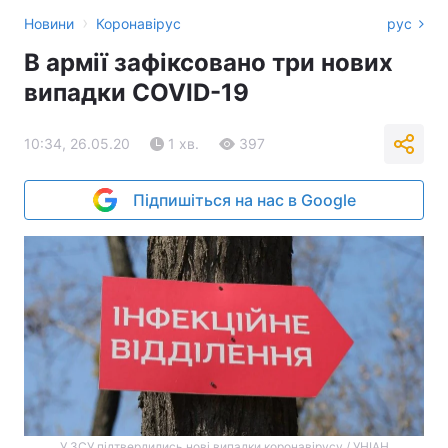
›
Новини
Коронавірус
рус
В армії зафіксовано три нових
випадки COVID-19
10:34, 26.05.20
1 хв.
397
Підпишіться на нас в Google
У ЗСУ підтвердились нові випадки коронавірусу / УНІАН