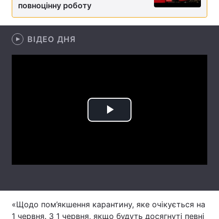
повноцінну роботу
Лонгріди
ВІДЕО ДНЯ
Відео з Youtube
Статті
Інтерв'ю
Думки
Архів
Вакансії
Контакти
Play
Послуги
Video
«Щодо пом’якшення карантину, яке очікується на
1 червня. З 1 червня, якщо будуть досягнуті певні