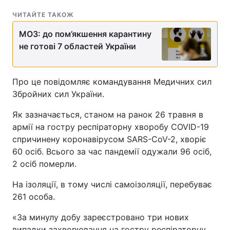
ЧИТАЙТЕ ТАКОЖ
МОЗ: до пом’якшення карантину
не готові 7 областей України
Про це повідомляє командування Медичних сил
Збройних сил України.
Як зазначається, станом на ранок 26 травня в
армії на гостру респіраторну хворобу COVID-19
спричинену коронавірусом SARS-CoV-2, хворіє
60 осіб. Всього за час пандемії одужали 96 осіб,
2 осіб померли.
На ізоляції, в тому числі самоізоляції, перебуває
261 особа.
«За минулу добу зареєстровано три нових
випадки захворювання на гостру респіраторну