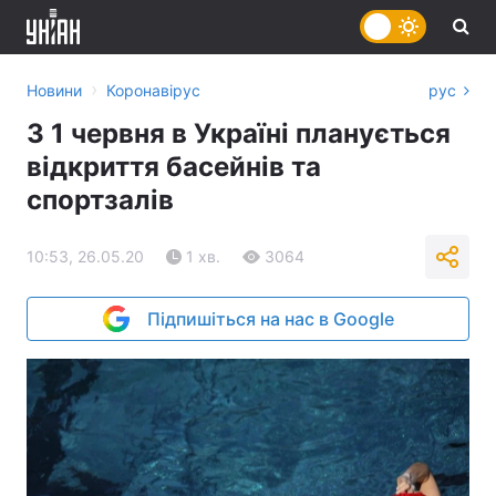
›
Новини
Коронавірус
рус
З 1 червня в Україні планується
відкриття басейнів та
спортзалів
10:53, 26.05.20
1 хв.
3064
Підпишіться на нас в Google