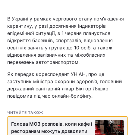
В Україні у рамках чергового етапу пом’якшення
карантину, у разі досягнення індикаторів
Головна
Війна
епідемічної ситуації, з 1 червня планується
Україна
Політика
відкриття басейнів, спортзалів, відновлення
освітніх занять у групах до 10 осіб, а також
Економіка
Світ
відновлення залізничних та міжобласних
перевезень автотранспортом.
Спорт
Наука
Як передає кореспондент УНІАН, про це
Техно і зв'язок
Лайт
заступник міністра охорони здоров’я, головний
державний санітарній лікар Віктор Ляшко
Зброя
Інциденти
повідомив під час онлайн-брифінгу.
Здоров'я
Туризм
ЧИТАЙТЕ ТАКОЖ
Цікавинки
Погода
Голова МОЗ розповів, коли кафе і
ресторанам можуть дозволити
Екологія
Регіони