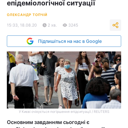
епідеміологічної ситуації
ОЛЕКСАНДР ТОПЧІЙ
15:33, 18.08.20
2 хв.
3245
Підпишіться на нас в Google
У Києві очікується погіршення епідситуації / REUTERS
Основним завданням сьогодні є