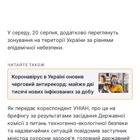
Головна
Війна
У середу, 20 серпня, додатково переглянуть
зонування на території України за рівнями
Україна
Політика
епідемічної небезпеки.
Економіка
Світ
ЧИТАЙТЕ ТАКОЖ
Спорт
Наука
Коронавірус в Україні оновив
Техно і зв'язок
Лайт
черговий антирекорд: майже дві
тисячі нових інфікованих за добу
Зброя
Інциденти
Як передає кореспондент УНІАН, про це на
Здоров'я
Туризм
брифінгу за результатами засідання Державної
комісії з питань техногенно-екологічної безпеки
Цікавинки
Погода
та надзвичайних ситуацій повідомив заступник
Екологія
Регіони
міністра охорони здоров'я, головний державний