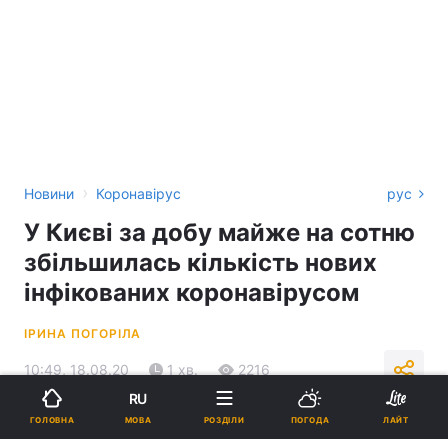
›
Новини
Коронавірус
рус
У Києві за добу майже на сотню
збільшилась кількість нових
інфікованих коронавірусом
ІРИНА ПОГОРІЛА
10:49, 18.08.20
1 хв.
2216
RU
МОВА
ГОЛОВНА
РОЗДІЛИ
ПОГОДА
ЛАЙТ
Підпишіться на нас в Google