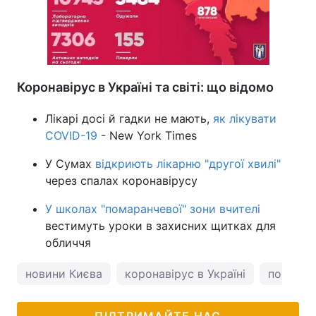
Коронавірус в Україні та світі: що відомо
Лікарі досі й гадки не мають,
як лікувати
COVID-19
- New York Times
У Сумах
відкриють лікарню "другої хвилі"
через спалах коронавірусу
У школах "помаранчевої" зони вчителі
вестимуть уроки в захисних щитках для
обличчя
новини Києва
коронавірус в Україні
погода у
ПІДТРИМАЙТЕ НАС