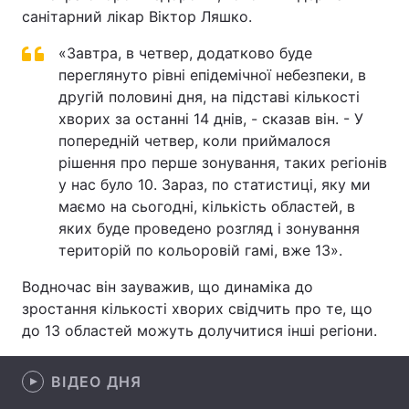
санітарний лікар Віктор Ляшко.
Лонгріди
«Завтра, в четвер, додатково буде
переглянуто рівні епідемічної небезпеки, в
Відео з Youtube
Статті
другій половині дня, на підставі кількості
хворих за останні 14 днів, - сказав він. - У
Інтерв'ю
Думки
попередній четвер, коли приймалося
рішення про перше зонування, таких регіонів
Архів
Вакансії
у нас було 10. Зараз, по статистиці, яку ми
маємо на сьогодні, кількість областей, в
Контакти
яких буде проведено розгляд і зонування
Послуги
територій по кольоровій гамі, вже 13».
Водночас він зауважив, що динаміка до
зростання кількості хворих свідчить про те, що
до 13 областей можуть долучитися інші регіони.
ВІДЕО ДНЯ