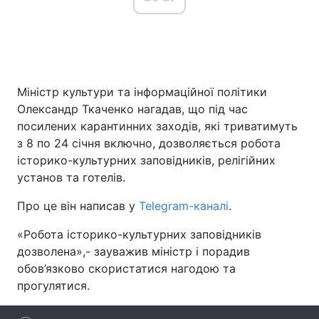
Головна
Війна
Міністр культури та інформаційної політики
Україна
Політика
Олександр Ткаченко нагадав, що під час
Економіка
Світ
посилених карантинних заходів, які триватимуть
з 8 по 24 січня включно, дозволяється робота
Спорт
Наука
історико-культурних заповідників, релігійних
установ та готелів.
Техно і зв'язок
Лайт
Про це він написав у
Telegram-каналі
.
Зброя
Інциденти
«Робота історико-культурних заповідників
Здоров'я
Туризм
дозволена»,- зауважив міністр і порадив
обов’язково скористатися нагодою та
Цікавинки
Погода
прогулятися.
Екологія
Регіони