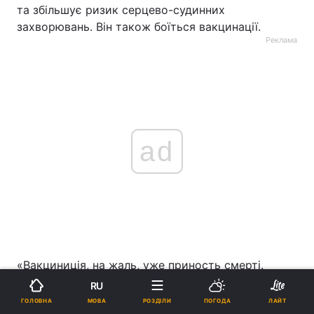
та збільшує ризик серцево-судинних
захворювань. Він також боїться вакцинації.
Реклама
ad
«Вакциниція, на жаль, уже приность смерті.
Препарати містять давно відомі шкідливі
RU
інгрідієнти. Політики демонструють нам
МОВА
ГОЛОВНА
РОЗДІЛИ
ПОГОДА
ЛАЙТ