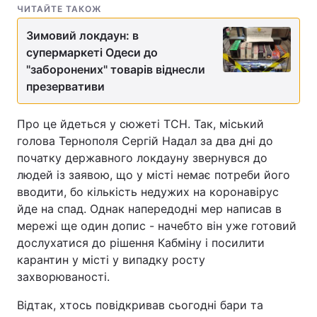
ЧИТАЙТЕ ТАКОЖ
Зимовий локдаун: в
супермаркеті Одеси до
"заборонених" товарів віднесли
презервативи
Про це йдеться у сюжеті ТСН. Так, міський
голова Тернополя Сергій Надал за два дні до
початку державного локдауну звернувся до
людей із заявою, що у місті немає потреби його
вводити, бо кількість недужих на коронавірус
йде на спад. Однак напередодні мер написав в
мережі ще один допис - начебто він уже готовий
дослухатися до рішення Кабміну і посилити
карантин у місті у випадку росту
захворюваності.
Відтак, хтось повідкривав сьогодні бари та