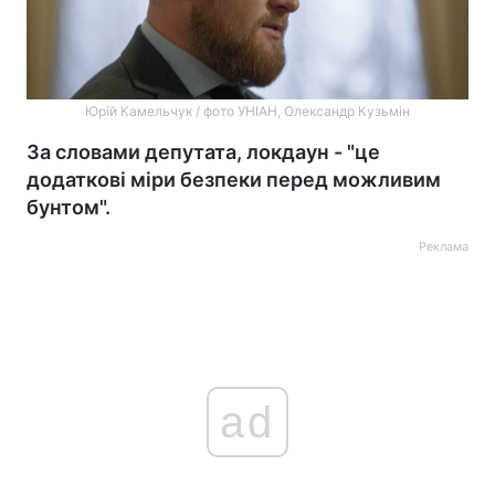
Юрій Камельчук / фото УНІАН, Олександр Кузьмін
За словами депутата, локдаун - "це
додаткові міри безпеки перед можливим
бунтом".
Реклама
ad