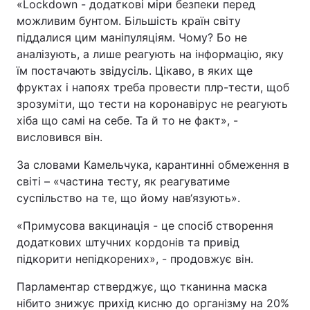
«Lockdown - додаткові міри безпеки перед
можливим бунтом. Більшість країн світу
піддалися цим маніпуляціям. Чому? Бо не
аналізують, а лише реагують на інформацію, яку
їм постачають звідусіль. Цікаво, в яких ще
фруктах і напоях треба провести плр-тести, щоб
зрозуміти, що тести на коронавірус не реагують
хіба що самі на себе. Та й то не факт», -
висловився він.
За словами Камельчука, карантинні обмеження в
світі – «частина тесту, як реагуватиме
суспільство на те, що йому нав‘язують».
«Примусова вакцинація - це спосіб створення
додаткових штучних кордонів та привід
підкорити непідкорених», - продовжує він.
Парламентар стверджує, що тканинна маска
нібито знижує прихід кисню до організму на 20%