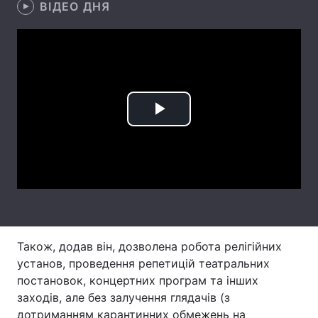
ВІДЕО ДНЯ
Лонгріди
Відео з Youtube
Статті
Інтерв'ю
Думки
Play
Архів
Вакансії
Video
Контакти
Послуги
Також, додав він, дозволена робота релігійних
установ, проведення репетицій театральних
постановок, концертних програм та інших
заходів, але без залучення глядачів (з
дотриманням карантинних обмежень на