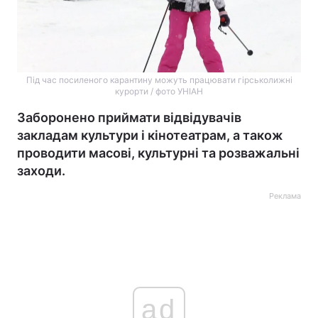
Під час посиленого карантину можуть працювати гірськолижні
курорти / фото УНІАН
Заборонено приймати відвідувачів
закладам культури і кінотеатрам, а також
проводити масові, культурні та розважальні
заходи.
Реклама
ad