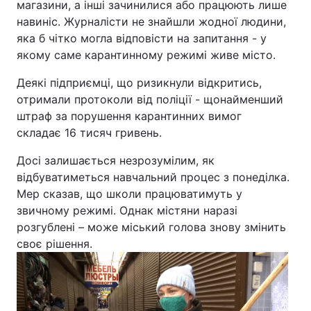
магазини, а інші зачинилися або працюють лише
навиніс. Журналісти не знайшли жодної людини,
яка б чітко могла відповісти на запитання - у
якому саме карантинному режимі живе місто.
Деякі підприємці, що ризикнули відкритись,
отримали протоколи від поліції - щонайменший
штраф за порушення карантинних вимог
складає 16 тисяч гривень.
Досі залишається незрозумілим, як
відбуватиметься навчальний процес з понеділка.
Мер сказав, що школи працюватимуть у
звичному режимі. Однак містяни наразі
розгублені – може міський голова знову змінить
своє рішення.