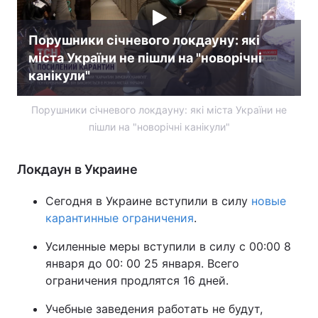
Порушники січневого локдауну: які
міста України не пішли на "новорічні
канікули"
Порушники січневого локдауну: які міста України не
пішли на "новорічні канікули"
Локдаун в Украине
Сегодня в Украине вступили в силу
новые
карантинные ограничения
.
Усиленные меры вступили в силу с 00:00 8
января до 00: 00 25 января. Всего
ограничения продлятся 16 дней.
Учебные заведения работать не будут,