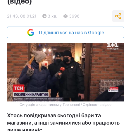
(відео)
21:43, 08.01.21
3 хв.
3696
Підпишіться на нас в Google
Ситуація з карантином у Тернополі / Скріншот з відео
Хтось повідкривав сьогодні бари та
магазини, а інші зачинилися або працюють
лише навиніс.