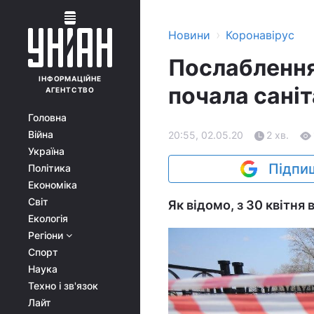
›
Новини
Коронавірус
Послаблення
ІНФОРМАЦІЙНЕ
почала саніт
АГЕНТСТВО
Головна
Війна
20:55, 02.05.20
2 хв.
Україна
Підпиш
Політика
Економіка
Світ
Як відомо, з 30 квітн
Екологія
Регіони
Спорт
Наука
Техно і зв'язок
Лайт