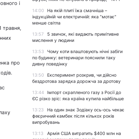
овного і
14:00
На якій плиті їжа смачніша –
індукційній чи електричній: яка "мотає"
менше світла
 1 травня,
13:57
5 звичок, які видають примітивне
инних
мислення у людини
13:53
Чому коти влаштовують нічні забіги
по будинку: ветеринари пояснили таку
енка про
дивну поведінку
одів.
13:50
Експеримент розкрив, чи дійсно
бездротова зарядка дорожча за дротову
ас
13:44
Імпорт скрапленого газу з Росії до
ЄС різко зріс: яка країна купила найбільше
13:23
На один знак Зодіаку ось-ось чекає
лаху
феєричний камбек після кількох років
випробувань
13:13
Армія США витратить $400 млн на