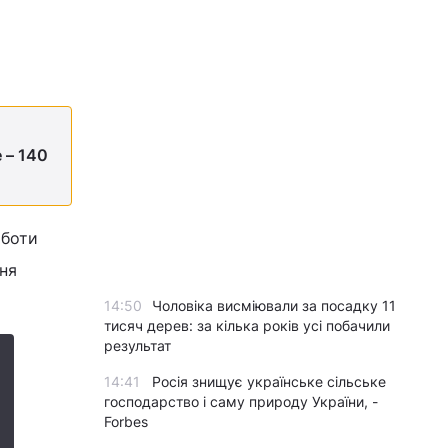
 – 140
оботи
ня
14:50
Чоловіка висміювали за посадку 11
тисяч дерев: за кілька років усі побачили
результат
14:41
Росія знищує українське сільське
господарство і саму природу України, -
Forbes