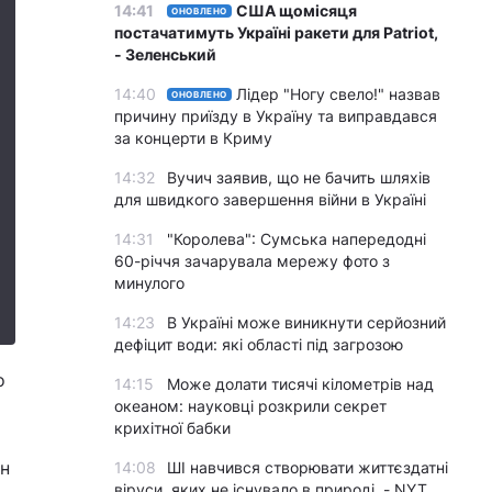
14:41
США щомісяця
ОНОВЛЕНО
постачатимуть Україні ракети для Patriot,
- Зеленський
14:40
Лідер "Ногу свело!" назвав
ОНОВЛЕНО
причину приїзду в Україну та виправдався
за концерти в Криму
14:32
Вучич заявив, що не бачить шляхів
для швидкого завершення війни в Україні
14:31
"Королева": Сумська напередодні
60-річчя зачарувала мережу фото з
минулого
14:23
В Україні може виникнути серйозний
дефіцит води: які області під загрозою
о
14:15
Може долати тисячі кілометрів над
океаном: науковці розкрили секрет
крихітної бабки
ан
14:08
ШІ навчився створювати життєздатні
віруси, яких не існувало в природі, - NYT