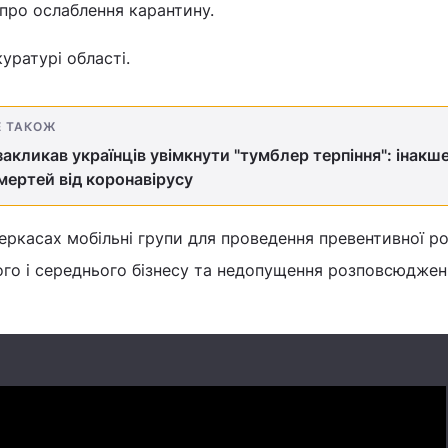
 про ослаблення карантину.
уратурі області.
Е ТАКОЖ
акликав українців увімкнути "тумблер терпіння": інакше
мертей від коронавірусу
еркасах мобільні групи для проведення превентивної р
ого і середнього бізнесу та недопущення розповсюджен