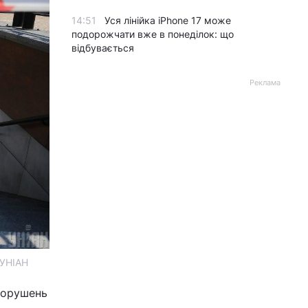
14:51
Уся лінійка iPhone 17 може
подорожчати вже в понеділок: що
відбувається
Реклама
 УНІАН
 порушень