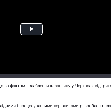
Play
Video
що за фактом ослаблення карантину у Черкасах відкрит
.
слідчими і процесуальними керівниками розроблено пл