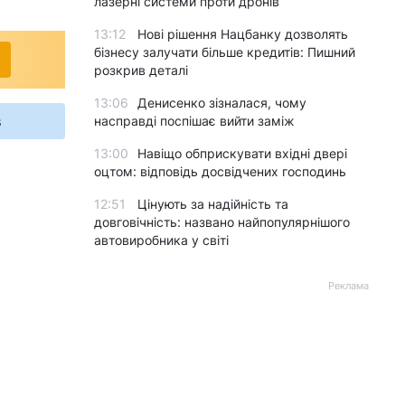
лазерні системи проти дронів
13:12
Нові рішення Нацбанку дозволять
бізнесу залучати більше кредитів: Пишний
розкрив деталі
13:06
Денисенко зізналася, чому
s
насправді поспішає вийти заміж
13:00
Навіщо обприскувати вхідні двері
оцтом: відповідь досвідчених господинь
12:51
Цінують за надійність та
довговічність: названо найпопулярнішого
автовиробника у світі
Реклама