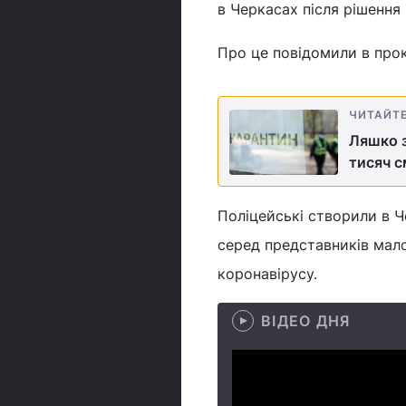
в Черкасах після рішення
Про це повідомили в прок
ЧИТАЙТ
Ляшко з
тисяч с
Поліцейські створили в Ч
серед представників мал
коронавірусу.
ВІДЕО ДНЯ