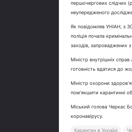
першочергових слідчих (р
неупередженого досліджен
Як повідомляв УНІАН, з 3
поліція почала кримінал
заходів, запроваджених з
Міністр внутрішніх спра
готовність вдатися до жо
Міністр охорони здоров'
пом'якшити карантинні о
Міський голова Черкас Бо
коронавірусу.
Карантин в Україні
Ч