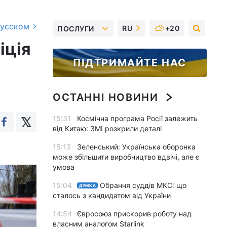
русском
RU
+20
ПОСЛУГИ
іція
ПІДТРИМАЙТЕ НАС
ОСТАННІ НОВИНИ
15:31
Космічна програма Росії залежить
від Китаю: ЗМІ розкрили деталі
15:13
Зеленський: Українська оборонка
може збільшити виробництво вдвічі, але є
умова
15:04
Обрання суддів МКС: що
ДУМКА
сталось з кандидатом від України
14:54
Євросоюз прискорив роботу над
власним аналогом Starlink