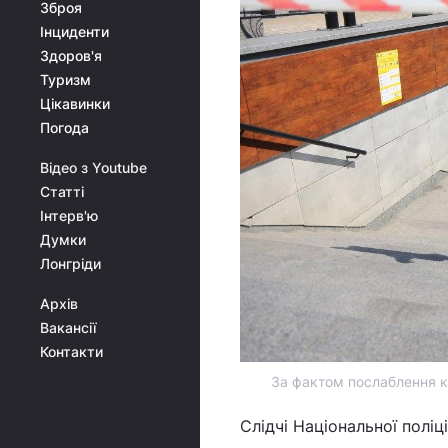
Зброя
Інциденти
Здоров'я
Туризм
Цікавинки
Погода
Відео з Youtube
Статті
Інтерв'ю
Думки
Лонгріди
Архів
Вакансії
Контакти
За фактом послаблення к
Слідчі Національної полі