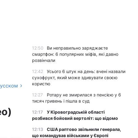
12:50
Ви неправильно заряджаєте
смартфон: 6 популярних міфів, які давно
розвінчали
12:42
Усього 6 штук на день: вчені назвали
сухофрукт, який може здивувати своєю
користю
русском
12:27
Ротару не змирилася з пенсією у 6
тисяч гривень і пішла в суд
ео)
12:17
У Кіровоградській області
розбився бойовий вертоліт: що відомо
12:13
США раптово звільнили генерала,
що командував військами у Європі