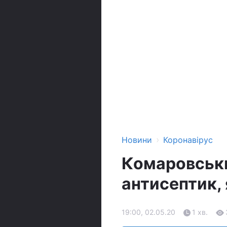
›
Новини
Коронавірус
Комаровськи
антисептик, 
19:00, 02.05.20
1 хв.