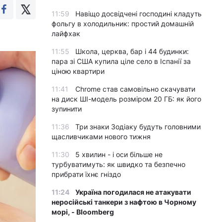
11:59
Навіщо досвідчені господині кладуть
фольгу в холодильник: простий домашній
лайфхак
11:55
Школа, церква, бар і 44 будинки:
пара зі США купила ціле село в Іспанії за
ціною квартири
11:41
Chrome став самовільно скачувати
на диск ШІ-модель розміром 20 ГБ: як його
зупинити
11:36
Три знаки Зодіаку будуть головними
щасливчиками нового тижня
11:30
5 хвилин - і оси більше не
турбуватимуть: як швидко та безпечно
прибрати їхнє гніздо
11:24
Україна погодилася не атакувати
неросійські танкери з нафтою в Чорному
морі, - Bloomberg