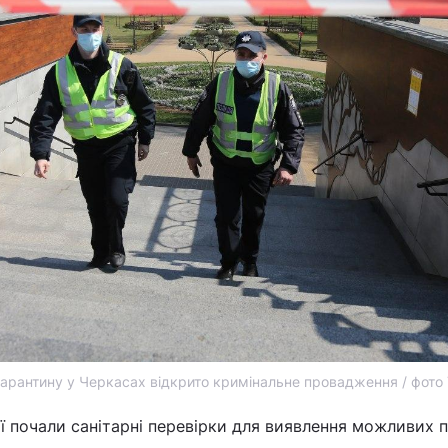
арантину у Черкасах відкрито кримінальне провадження / фото
ції почали санітарні перевірки для виявлення можливих