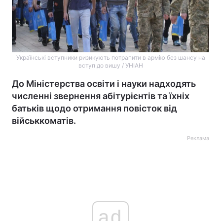
Українські вступники ризикують потрапити в армію без шансу на
вступ до вишу / УНІАН
До Міністерства освіти і науки надходять
численні звернення абітурієнтів та їхніх
батьків щодо отримання повісток від
військкоматів.
Реклама
ad