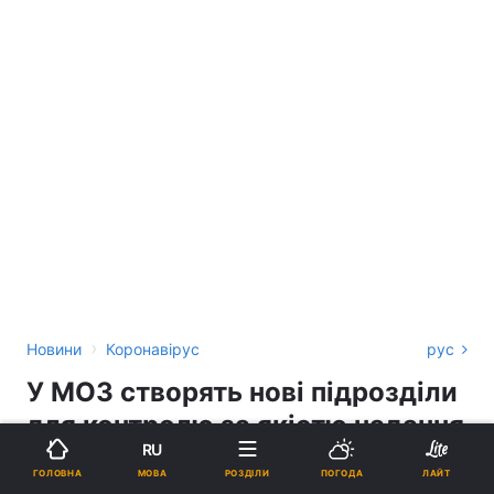
›
Новини
Коронавірус
рус
У МОЗ створять нові підрозділи
для контролю за якістю надання
RU
медичної допомоги
МОВА
ГОЛОВНА
РОЗДІЛИ
ПОГОДА
ЛАЙТ