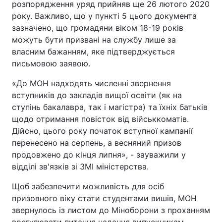
розпорядження уряд прийняв ще 26 лютого 2020
року. Важливо, що у пункті 5 цього документа
Тема оформлення
зазначено, що громадяни віком 18-19 років
можуть бути призвані на службу лише за
власним бажанням, яке підтверджується
письмовою заявою.
«До МОН надходять численні звернення
вступників до закладів вищої освіти (як на
ступінь бакалавра, так і магістра) та їхніх батьків
щодо отримання повісток від військкоматів.
Дійсно, цього року початок вступної кампанії
перенесено на серпень, а весняний призов
продовжено до кінця липня», - зауважили у
відділі зв'язків зі ЗМІ міністерства.
Щоб забезпечити можливість для осіб
призовного віку стати студентами вишів, МОН
звернулось із листом до Міноборони з проханням