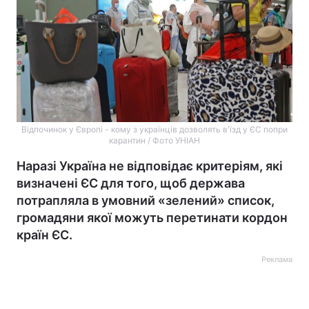
Відпочинок у Європі - кому з українців дозволять в'їзд у ЄС попри
карантин / Фото УНІАН
Наразі Україна не відповідає критеріям, які
визначені ЄС для того, щоб держава
потрапляла в умовний «зелений» список,
громадяни якої можуть перетинати кордон
країн ЄС.
Реклама