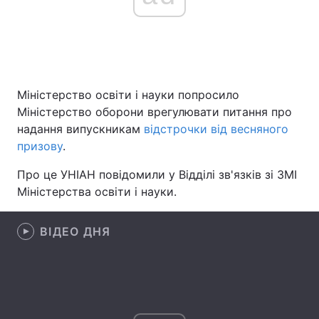
Головна
Війна
Україна
Політика
Міністерство освіти і науки попросило
Міністерство оборони врегулювати питання про
Економіка
Світ
надання випускникам
відстрочки від весняного
призову
.
Спорт
Наука
Про це УНІАН повідомили у Відділі зв'язків зі ЗМІ
Техно і зв'язок
Лайт
Міністерства освіти і науки.
Зброя
Інциденти
ВІДЕО ДНЯ
Здоров'я
Туризм
Цікавинки
Погода
Екологія
Регіони