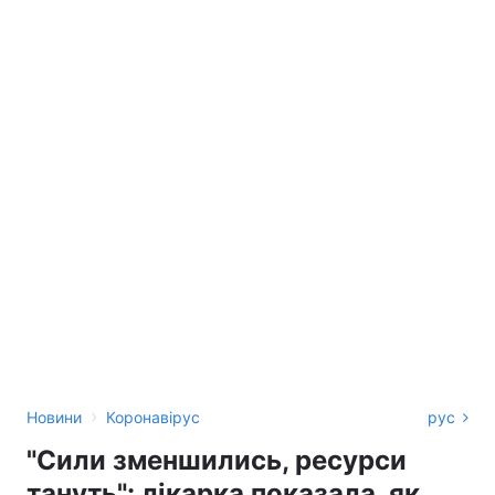
›
Новини
Коронавірус
рус
"Сили зменшились, ресурси
тануть": лікарка показала, як