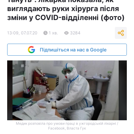
виглядають руки хірурга після
зміни у COVID-відділенні (фото)
13:09, 07.07.20
1 хв.
3284
Підпишіться на нас в Google
Медик розповіла про умови праці в ужгородській лікарні /
Facebook, Власта Гук