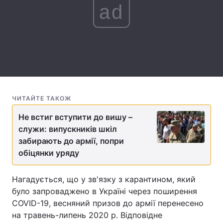
ad
Лонгріди
Відео з Youtube
Статті
Інтерв'ю
Думки
Архів
Вакансії
ЧИТАЙТЕ ТАКОЖ
Контакти
Не встиг вступити до вишу –
служи: випускників шкіл
Послуги
забирають до армії, попри
обіцянки уряду
Нагадується, що у зв'язку з карантином, який
було запроваджено в Україні через поширення
COVID-19, весняний призов до армії перенесено
на травень-липень 2020 р. Відповідне