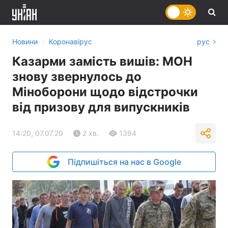
›
Новини
Коронавірус
рус
Казарми замість вишів: МОН
знову звернулось до
Міноборони щодо відстрочки
від призову для випускників
14:20, 07.07.20
2 хв.
1394
Підпишіться на нас в Google