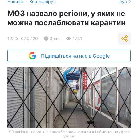
›
Новини
Коронавірус
рус
МОЗ назвало регіони, у яких не
можна послаблювати карантин
12:23, 07.07.20
3 хв.
4731
Підпишіться на нас в Google
У 9 регіонах не можна послаблювати карантинні обмеження / фото
УНІАН