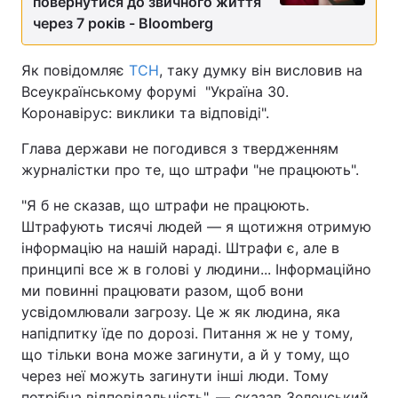
повернутися до звичного життя
через 7 років - Bloomberg
Як повідомляє
ТСН
, таку думку він висловив на
Всеукраїнському форумі "Україна 30.
Коронавірус: виклики та відповіді".
Глава держави не погодився з твердженням
журналістки про те, що штрафи "не працюють".
"Я б не сказав, що штрафи не працюють.
Штрафують тисячі людей — я щотижня отримую
інформацію на нашій нараді. Штрафи є, але в
принципі все ж в голові у людини... Інформаційно
ми повинні працювати разом, щоб вони
усвідомлювали загрозу. Це ж як людина, яка
напідпитку їде по дорозі. Питання ж не у тому,
що тільки вона може загинути, а й у тому, що
через неї можуть загинути інші люди. Тому
потрібна відповідальність", — сказав Зеленський.