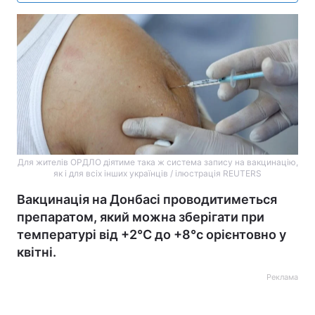
Для жителів ОРДЛО діятиме така ж система запису на вакцинацію,
як і для всіх інших українців / ілюстрація REUTERS
Вакцинація на Донбасі проводитиметься
препаратом, який можна зберігати при
температурі від +2°С до +8°с орієнтовно у
квітні.
Реклама