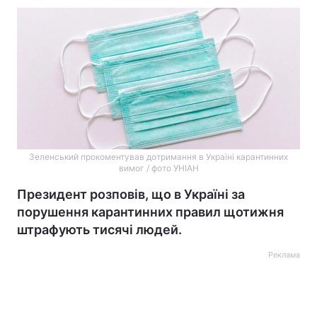
Зеленський прокоментував дотримання в Україні карантинних
вимог / фото УНІАН
Президент розповів, що в Україні за
порушення карантинних правил щотижня
штрафують тисячі людей.
Реклама