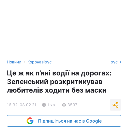
›
Новини
Коронавірус
рус
Це ж як п’яні водії на дорогах:
Зеленський розкритикував
любителів ходити без маски
16:32, 08.02.21
1 хв.
3597
Підпишіться на нас в Google