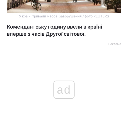
У країні тривали масові заворушення / фото REUTERS
Комендантську годину ввели в країні
вперше з часів Другої світової.
Реклама
ad