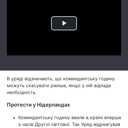
Лонгріди
Відео з Youtube
Статті
Play
Інтерв'ю
Думки
Video
Архів
Вакансії
Контакти
Послуги
В уряді відзначають, що комендантську годину
можуть скасувати раніше, якщо у ній відпаде
необхідність.
Протести у Нідерландах
Комендантську годину ввели в країні вперше
з часів Другої світової. Так Уряд відреагував