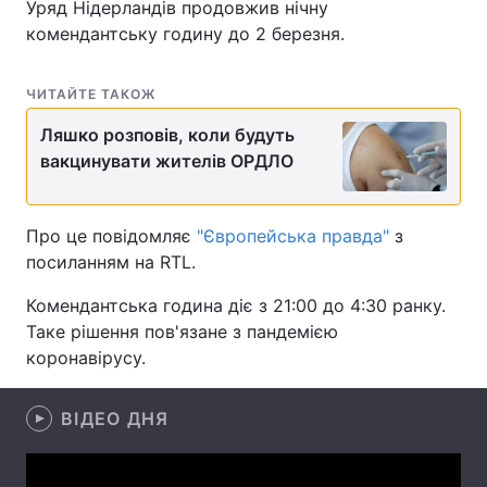
Уряд Нідерландів продовжив нічну
комендантську годину до 2 березня.
Головна
Війна
ЧИТАЙТЕ ТАКОЖ
Ляшко розповів, коли будуть
Україна
Політика
вакцинувати жителів ОРДЛО
Економіка
Світ
Про це повідомляє
"Європейська правда"
з
Спорт
Наука
посиланням на RTL.
Техно і зв'язок
Лайт
Комендантська година діє з 21:00 до 4:30 ранку.
Таке рішення пов'язане з пандемією
Зброя
Інциденти
коронавірусу.
Здоров'я
Туризм
ВІДЕО ДНЯ
Цікавинки
Погода
Екологія
Регіони