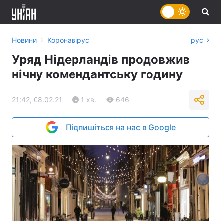
›
Новини
Коронавірус
рус
Уряд Нідерландів продовжив
нічну комендантську годину
21:42, 08.02.21
1 хв.
646
Підпишіться на нас в Google