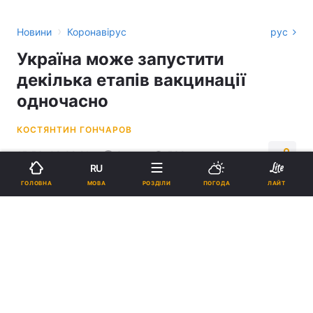
›
Новини
Коронавірус
рус
Україна може запустити
декілька етапів вакцинації
одночасно
КОСТЯНТИН ГОНЧАРОВ
15:56, 08.02.21
3 хв.
598
RU
МОВА
ГОЛОВНА
РОЗДІЛИ
ПОГОДА
ЛАЙТ
Підпишіться на нас в Google