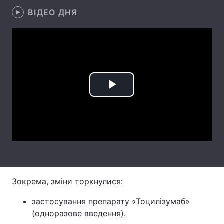
ВІДЕО ДНЯ
Лонгріди
Відео з Youtube
Статті
Інтерв'ю
Думки
Архів
Вакансії
Play
Контакти
Video
Послуги
Зокрема, зміни торкнулися:
застосування препарату «Тоцилізумаб»
(одноразове введення).