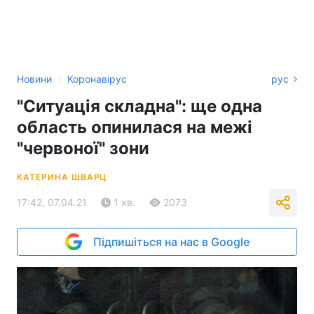
›
Новини
Коронавірус
рус
"Ситуація складна": ще одна
область опинилася на межі
"червоної" зони
КАТЕРИНА ШВАРЦ
17:42, 07.04.21
1 хв.
2073
Підпишіться на нас в Google