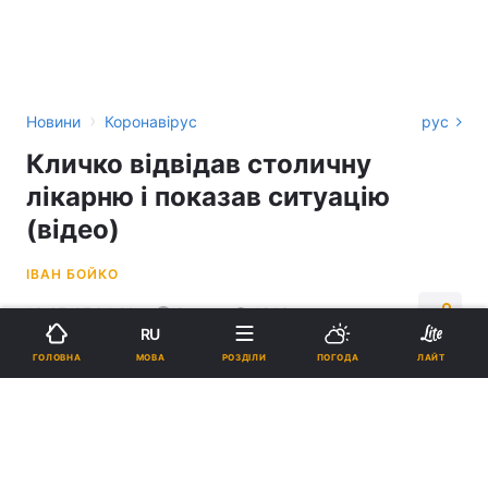
›
Новини
Коронавірус
рус
Кличко відвідав столичну
лікарню і показав ситуацію
(відео)
ІВАН БОЙКО
16:07, 07.04.21
2 хв.
1243
RU
МОВА
ГОЛОВНА
РОЗДІЛИ
ПОГОДА
ЛАЙТ
Підпишіться на нас в Google