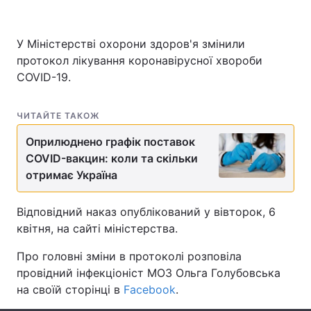
У Міністерстві охорони здоров'я змінили
протокол лікування коронавірусної хвороби
Головна
Війна
COVID-19.
Україна
Політика
ЧИТАЙТЕ ТАКОЖ
Економіка
Світ
Оприлюднено графік поставок
Спорт
Наука
COVID-вакцин: коли та скільки
отримає Україна
Техно і зв'язок
Лайт
Відповідний наказ опублікований у вівторок, 6
Зброя
Інциденти
квітня, на сайті міністерства.
Здоров'я
Туризм
Про головні зміни в протоколі розповіла
провідний інфекціоніст МОЗ Ольга Голубовська
Цікавинки
Погода
на своїй сторінці в
Facebook
.
Екологія
Регіони