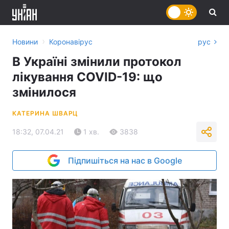
›
Новини
Коронавірус
рус
В Україні змінили протокол
лікування COVID-19: що
змінилося
КАТЕРИНА ШВАРЦ
18:32, 07.04.21
1 хв.
3838
Підпишіться на нас в Google