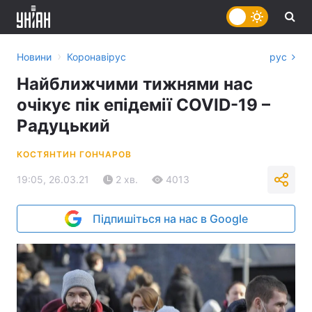
›
Новини
Коронавірус
рус
Найближчими тижнями нас
очікує пік епідемії COVID-19 –
Радуцький
КОСТЯНТИН ГОНЧАРОВ
19:05, 26.03.21
2 хв.
4013
Підпишіться на нас в Google