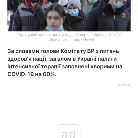
Радуцький заявив про пік епідемії коронавірусу в Україні
найближчим часом / УНІАН
За словами голови Комітету ВР з питань
здоров'я нації, загалом в Україні палати
інтенсивної терапії заповнені хворими на
COVID-19 на 60%.
Реклама
ad