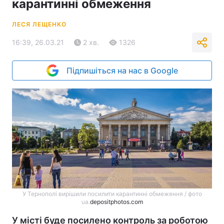
карантинні обмеження
ЛЕСЯ ЛЕЩЕНКО
16:39, 26.03.21
2 хв.
1326
Підпишіться на нас в Google
У Тернополі вирішили посилити карантинні обмеження / фото
ua.
depositphotos.com
У місті буде посилено контроль за роботою