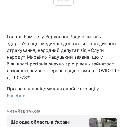
Головна
Війна
Голова Комітету Верховної Ради з питань
Україна
Політика
здоров'я нації, медичної допомоги та медичного
Економіка
Світ
страхування, народний депутат від «Слуги
народу» Михайло Радуцький заявив, що у
Спорт
Наука
більшості регіонів значно зріс рівень зайнятості
ліжок інтенсивної терапії пацієнтами з COVID-19 -
Техно і зв'язок
Лайт
до 60-73%.
Зброя
Інциденти
Про це він повідомив на своїй сторінці у
Facebook
.
Здоров'я
Туризм
ЧИТАЙТЕ ТАКОЖ
Цікавинки
Погода
Ще одна область в Україні
Екологія
Регіони