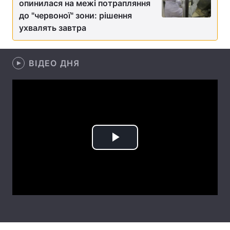
опинилася на межі потрапляння
до "червоної" зони: рішення
Лонгріди
ухвалять завтра
Відео з Youtube
Статті
ВІДЕО ДНЯ
Інтерв'ю
Думки
Архів
Вакансії
Контакти
Послуги
Play
Video