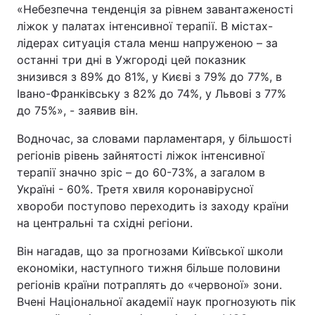
«Небезпечна тенденція за рівнем завантаженості
Тема оформлення
ліжок у палатах інтенсивної терапії. В містах-
лідерах ситуація стала менш напруженою – за
останні три дні в Ужгороді цей показник
знизився з 89% до 81%, у Києві з 79% до 77%, в
Івано-Франківську з 82% до 74%, у Львові з 77%
до 75%», - заявив він.
Водночас, за словами парламентаря, у більшості
регіонів рівень зайнятості ліжок інтенсивної
терапії значно зріс – до 60-73%, а загалом в
Україні - 60%. Третя хвиля коронавірусної
хвороби поступово переходить із заходу країни
на центральні та східні регіони.
Він нагадав, що за прогнозами Київської школи
економіки, наступного тижня більше половини
регіонів країни потраплять до «червоної» зони.
Вчені Національної академії наук прогнозують пік