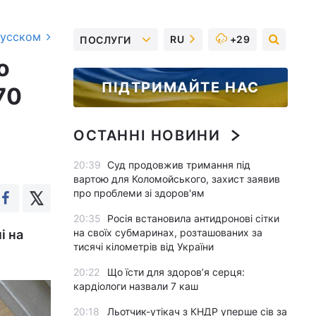
русском
RU
+29
ПОСЛУГИ
о
ПІДТРИМАЙТЕ НАС
70
ОСТАННІ НОВИНИ
20:39
Суд продовжив тримання під
вартою для Коломойського, захист заявив
про проблеми зі здоров'ям
20:35
Росія встановила антидронові сітки
на своїх субмаринах, розташованих за
і на
тисячі кілометрів від України
20:22
Що їсти для здоров’я серця:
кардіологи назвали 7 каш
20:18
Льотчик-утікач з КНДР уперше сів за