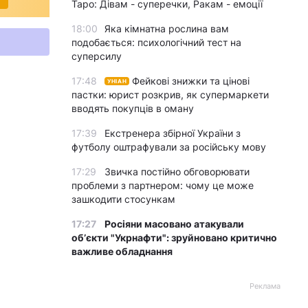
Таро: Дівам - суперечки, Ракам - емоції
18:00
Яка кімнатна рослина вам
подобається: психологічний тест на
суперсилу
17:48
Фейкові знижки та цінові
УНІАН
пастки: юрист розкрив, як супермаркети
вводять покупців в оману
17:39
Екстренера збірної України з
футболу оштрафували за російську мову
17:29
Звичка постійно обговорювати
проблеми з партнером: чому це може
зашкодити стосункам
17:27
Росіяни масовано атакували
обʼєкти "Укрнафти": зруйновано критично
важливе обладнання
Реклама