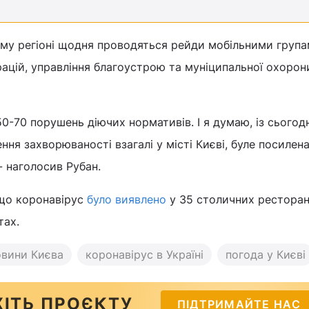
ому регіоні щодня проводяться рейди мобільними група
рацій, управління благоустрою та муніципальної охорон
50-70 порушень діючих нормативів. І я думаю, із сьогод
ня захворюваності взагалі у місті Києві, буле посилен
- наголосив Рубан.
 що коронавірус
було виявлено
у 35 столичних ресторан
тах.
овини Києва
коронавірус в Україні
погода у Києві
ІТЬ ПРОЄКТУ
ПІДТРИМАЙТЕ НАС