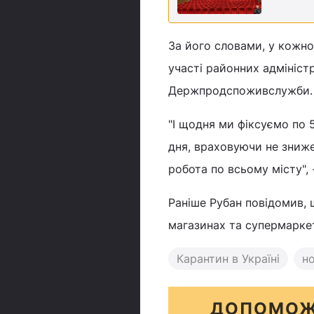
За його словами, у кожн
участі районних адмініст
Держпродспоживслужби.
"І щодня ми фіксуємо по 
дня, враховуючи не знижен
робота по всьому місту", 
Раніше Рубан повідомив,
магазинах та супермарке
Карантин в Україні
н
ДОПОМОЖ