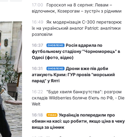
17:00
Гороскоп на 8 серпня: Левам –
відпочинок, Козерогам – зустріч з рідними
16:49
Як модернізація С-300 перетворює
їх на український аналог Patriot: аналітики
розповіли
16:37
Росія вдарила по
ОНОВЛЕНО
футбольному стадіону "Чорноморець" в
Одесі (фото, відео)
16:31
Дрони вже пів доби
ОНОВЛЕНО
атакують Крим: ГУР провів "морський
парад" у Ялті
16:22
"Буде хвиля банкрутства": розгром
складів Wildberries боляче бʼють по РФ, - Die
Welt
16:18
Українців попередили про
УНІАН
обман на касі: що робити, якщо ціна в чеку
вища за цінник