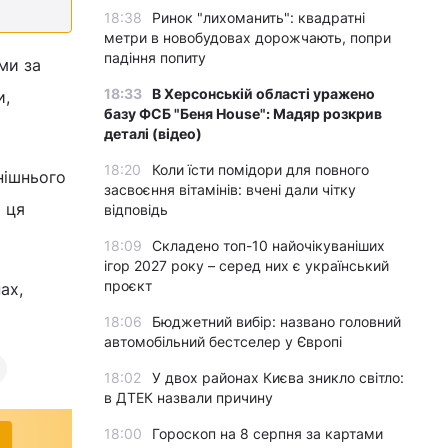
18:38
Ринок "лихоманить": квадратні
метри в новобудовах дорожчають, попри
падіння попиту
ми за
18:33
В Херсонській області уражено
и,
базу ФСБ "Беня House": Мадяр розкрив
деталі (відео)
18:20
Коли їсти помідори для повного
нішнього
засвоєння вітамінів: вчені дали чітку
а ця
відповідь
18:09
Складено топ-10 найочікуваніших
ігор 2027 року – серед них є український
проєкт
ах,
18:06
Бюджетний вибір: названо головний
автомобільний бестселер у Європі
18:02
У двох районах Києва зникло світло:
в ДТЕК назвали причину
18:00
Гороскоп на 8 серпня за картами