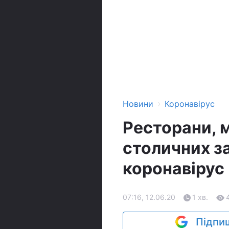
›
Новини
Коронавірус
Ресторани, 
столичних за
коронавірус
07:16, 12.06.20
1 хв.
Підпиш