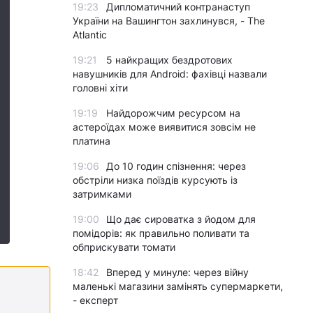
19:23
Дипломатичний контранаступ
України на Вашингтон захлинувся, - The
Atlantic
19:21
5 найкращих бездротових
навушників для Android: фахівці назвали
головні хіти
19:19
Найдорожчим ресурсом на
астероїдах може виявитися зовсім не
платина
19:06
До 10 годин спізнення: через
обстріли низка поїздів курсують із
затримками
19:00
Що дає сироватка з йодом для
помідорів: як правильно поливати та
обприскувати томати
18:42
Вперед у минуле: через війну
маленькі магазини замінять супермаркети,
- експерт