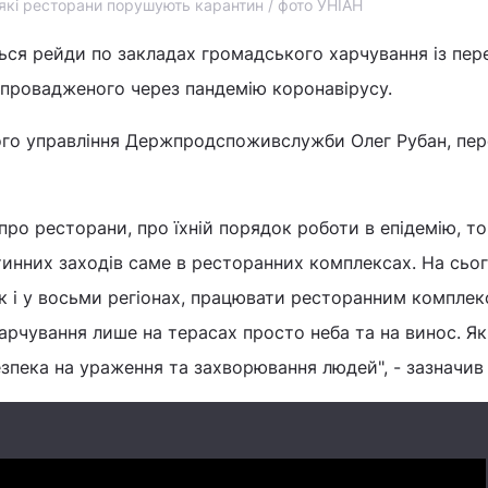
які ресторани порушують карантин / фото УНІАН
ься рейди по закладах громадського харчування із пер
апровадженого через пандемію коронавірусу.
ого управління Держпродспоживслужби Олег Рубан, пе
про ресторани, про їхній порядок роботи в епідемію, т
инних заходів саме в ресторанних комплексах. На сьог
 як і у восьми регіонах, працювати ресторанним комплек
рчування лише на терасах просто неба та на винос. Я
езпека на ураження та захворювання людей", - зазначив 