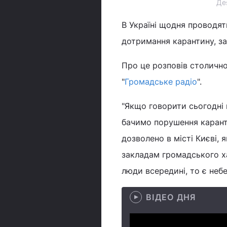
Де
В Україні щодня проводят
дотримання карантину, з
Про це розповів столичн
"
Громадське радіо
".
"Якщо говорити сьогодні 
бачимо порушення карант
дозволено в місті Києві,
закладам громадського ха
люди всередині, то є неб
ВІДЕО ДНЯ