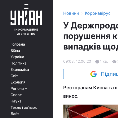
›
Новини
Коронавірус
У Держпродс
ІНФОРМАЦІЙНЕ
порушення к
АГЕНТСТВО
випадків що
Головна
Війна
Україна
09:08, 12.06.20
1 хв.
Політика
Економіка
Підпиш
Світ
Екологія
Ресторанам Києва та щ
Регіони
Спорт
винос.
Наука
Техно і зв'язок
Лайт