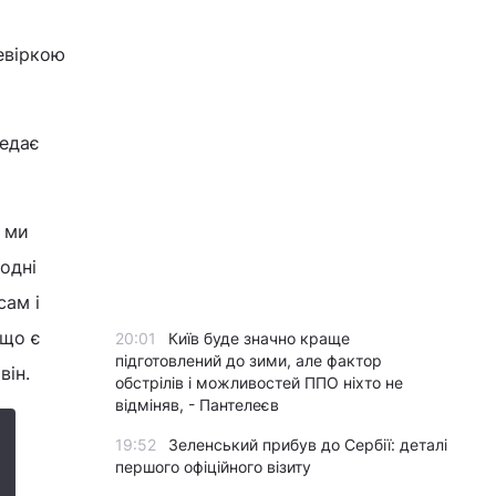
евіркою
редає
о ми
одні
сам і
кщо є
20:01
Київ буде значно краще
підготовлений до зими, але фактор
він.
обстрілів і можливостей ППО ніхто не
відміняв, - Пантелеєв
19:52
Зеленський прибув до Сербії: деталі
першого офіційного візиту