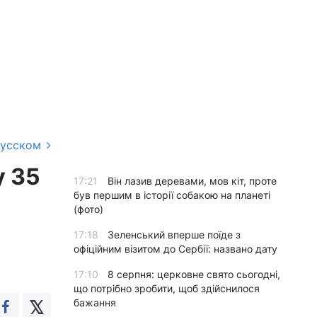
русском
у 35
17:21
Він лазив деревами, мов кіт, проте
був першим в історії собакою на планеті
(фото)
17:18
Зеленський вперше поїде з
офіційним візитом до Сербії: названо дату
17:10
8 серпня: церковне свято сьогодні,
що потрібно зробити, щоб здійснилося
бажання