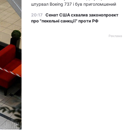
штурвал Boeing 737 і був приголомшений
20:17
Сенат США схвалив законопроект
про "пекельні санкції" проти РФ
Реклама