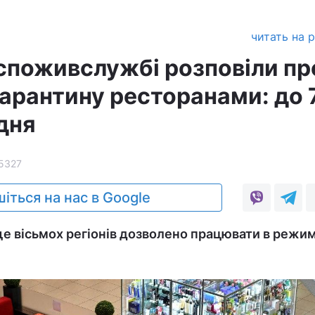
читать на 
поживслужбі розповіли пр
арантину ресторанами: до 
дня
5327
іться на нас в Google
е вісьмох регіонів дозволено працювати в режим