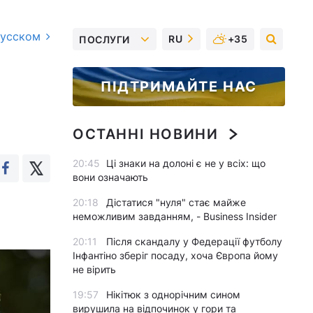
русском
RU
+35
ПОСЛУГИ
ПІДТРИМАЙТЕ НАС
ОСТАННІ НОВИНИ
20:45
Ці знаки на долоні є не у всіх: що
вони означають
20:18
Дістатися "нуля" стає майже
неможливим завданням, - Business Insider
20:11
Після скандалу у Федерації футболу
Інфантіно зберіг посаду, хоча Європа йому
не вірить
19:57
Нікітюк з однорічним сином
вирушила на відпочинок у гори та