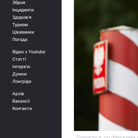
Зброя
Інциденти
Здоров'я
Туризм
Цікавинки
Погода
Відео з Youtube
Статті
Інтерв'ю
Думки
Лонгріди
Архів
Вакансії
Контакти
Планується, що обмеження че