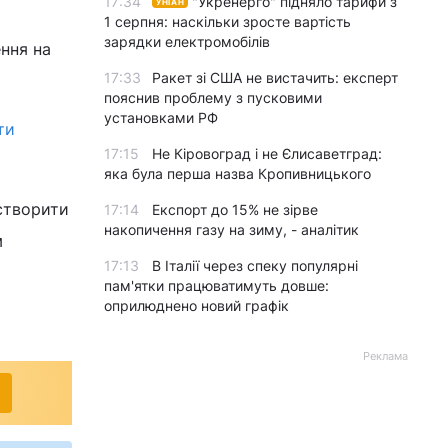
17:34
"Укренерго" підняло тарифи з
УНІАН
1 серпня: наскільки зросте вартість
зарядки електромобілів
ння на
17:33
Ракет зі США не вистачить: експерт
пояснив проблему з пусковими
установками РФ
ти
17:15
Не Кіровоград і не Єлисаветград:
яка була перша назва Кропивницького
створити
17:14
Експорт до 15% не зірве
накопичення газу на зиму, - аналітик
м
17:13
В Італії через спеку популярні
пам'ятки працюватимуть довше:
оприлюднено новий графік
Реклама