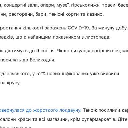
и, концертні зали, опери, музеї, гірськолижні траси, бас
ни, ресторани, бари, тенісні корти та казино.
 зростання кількості заражень COVID-19. За минулу добу
падків, що є найвищим показником з листопада.
 діятимуть до 9 квітня. Якщо ситуація погіршиться, мі
посилять до Великодня.
едзельського, у 52% нових інфікованих уже виявили
навірусу.
овернулася до жорсткого локдауну
. Також посилили ка
и салони краси та всі магазини, крім супермаркетів. Діт