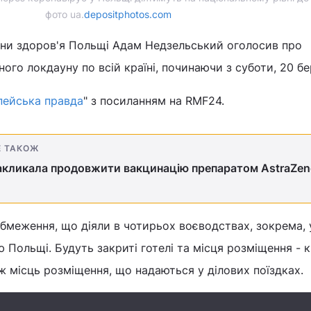
фото ua.
depositphotos.com
они здоров'я Польщі Адам Недзельський оголосив про
ого локдауну по всій країні, починаючи з суботи, 20 бе
пейська правда
" з посиланням на RMF24.
Е ТАКОЖ
акликала продовжити вакцинацію препаратом AstraZen
бмеження, що діяли в чотирьох воєводствах, зокрема, 
 Польщі. Будуть закриті готелі та місця розміщення - 
ож місць розміщення, що надаються у ділових поїздках.