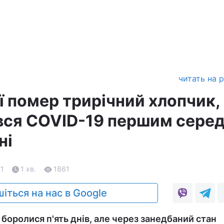
читать на 
ї помер трирічний хлопчик,
вся COVID-19 першим сере
ні
21
1 хв.
1861
іться на нас в Google
 боролися п'ять днів, але через занедбаний стан