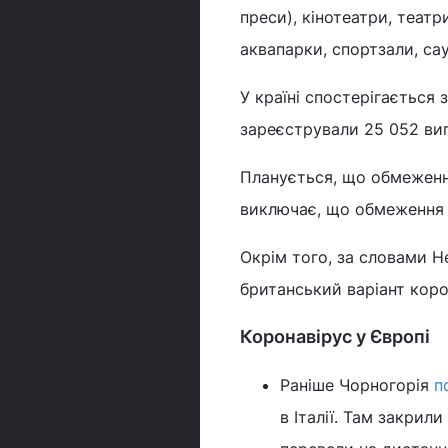
преси), кінотеатри, театр
аквапарки, спортзали, сау
У країні спостерігається
зареєстрували 25 052 ви
Планується, що обмеження
виключає, що обмеження 
Окрім того, за словами Н
британський варіант коро
Коронавірус у Європі
Раніше Чорногорія
п
в Італії. Там закрил