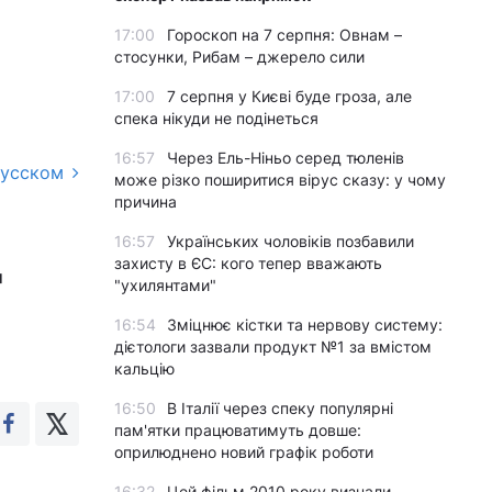
17:00
Гороскоп на 7 серпня: Овнам –
стосунки, Рибам – джерело сили
17:00
7 серпня у Києві буде гроза, але
спека нікуди не подінеться
16:57
Через Ель-Ніньо серед тюленів
русском
може різко поширитися вірус сказу: у чому
причина
16:57
Українських чоловіків позбавили
д
захисту в ЄС: кого тепер вважають
"ухилянтами"
16:54
Зміцнює кістки та нервову систему:
дієтологи зазвали продукт №1 за вмістом
кальцію
16:50
В Італії через спеку популярні
пам'ятки працюватимуть довше:
оприлюднено новий графік роботи
16:32
Цей фільм 2010 року визнали