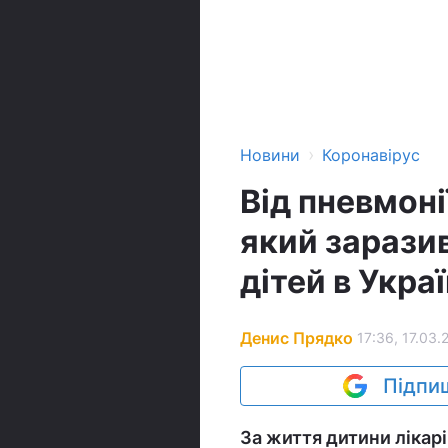
›
Новини
Коронавірус
Від пневмоні
який зарази
дітей в Украї
Денис Прядко
17:36, 17.03.
Підпиш
За життя дитини лікарі