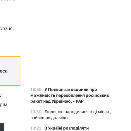
резня.
eca
19:35
У Польщі заговорили про
у
можливість перехоплення російських
ракет над Україною, - PAP
крім
19:30
Люди, які народилися в ці місяці,
найвідповідальніші
19:22
В Україні розподіляти