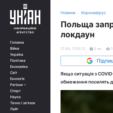
›
Новини
Коронавірус
Польща зап
ІНФОРМАЦІЙНЕ
локдаун
АГЕНТСТВО
Головна
Війна
17:40, 17.03.21
2 хв.
1
Україна
Підпиш
Політика
Економіка
Світ
Якщо ситуація з COVID-
Екологія
обмеження посилять д
Регіони
Спорт
Наука
Техно і зв'язок
Лайт