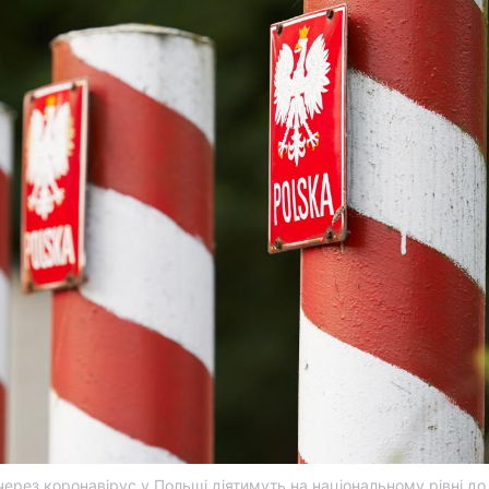
рез коронавірус у Польщі діятимуть на національному рівні до 9