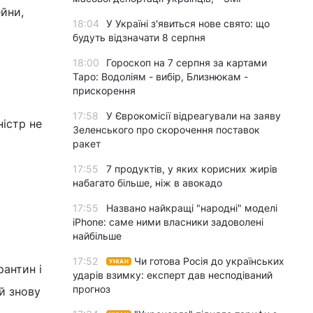
ейни,
18:04
У Україні з'явиться нове свято: що
будуть відзначати 8 серпня
18:00
Гороскоп на 7 серпня за картами
Таро: Водоліям - вибір, Близнюкам -
прискорення
17:58
У Єврокомісії відреагували на заяву
ністр не
Зеленського про скорочення поставок
ракет
17:55
7 продуктів, у яких корисних жирів
набагато більше, ніж в авокадо
17:55
Названо найкращі "народні" моделі
iPhone: саме ними власники задоволені
найбільше
17:52
Чи готова Росія до українських
УНІАН
рантин і
ударів взимку: експерт дав несподіваний
прогноз
ей знову