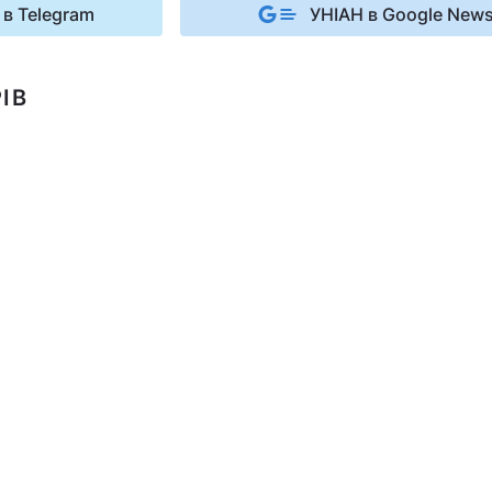
 в Telegram
УНІАН в Google New
ІВ