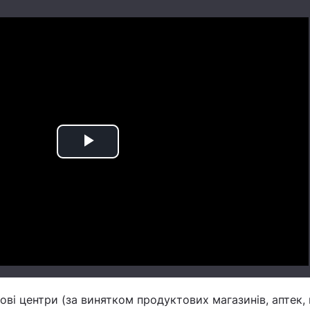
Play
Video
ві центри (за винятком продуктових магазинів, аптек, 