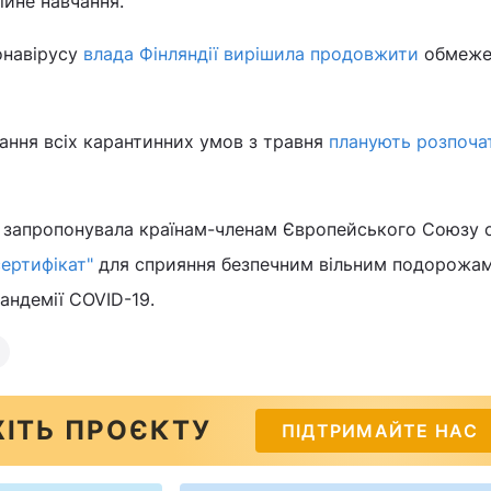
ійне навчання.
онавірусу
влада Фінляндії вирішила продовжити
обмеже
мання всіх карантинних умов з травня
планують розпоча
я запропонувала країнам-членам Європейського Союзу 
ертифікат"
для сприяння безпечним вільним подорожа
андемії COVID-19.
ІТЬ ПРОЄКТУ
ПІДТРИМАЙТЕ НАС