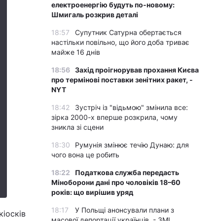
електроенергію будуть по-новому:
Шмигаль розкрив деталі
18:57
Супутник Сатурна обертається
настільки повільно, що його доба триває
майже 16 днів
18:56
Захід проігнорував прохання Києва
про термінові поставки зенітних ракет, -
NYT
18:42
Зустріч із "відьмою" змінила все:
зірка 2000-х вперше розкрила, чому
зникла зі сцени
18:30
Румунія змінює течію Дунаю: для
чого вона це робить
18:22
Податкова служба передасть
Міноборони дані про чоловіків 18–60
років: що вирішив уряд
18:17
У Польщі анонсували плани з
кіосків
масової депортації українців, - ЗМІ