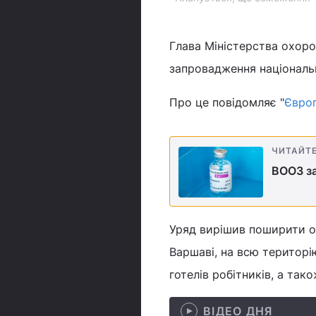
Глава Міністерства охор
запровадження національн
Про це повідомляє "
Євро
ЧИТАЙТ
ВООЗ з
Уряд вирішив поширити о
Варшаві, на всю територію
готелів робітників, а так
ВІДЕО ДНЯ