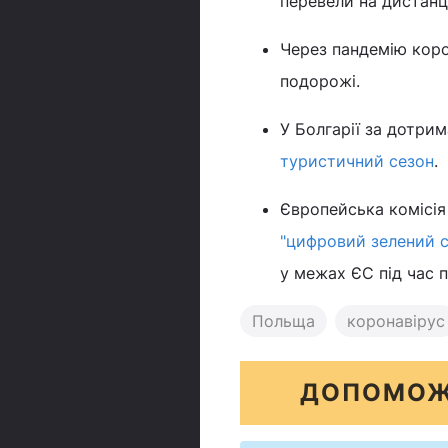
перевели на дистанц
Через пандемію кор
подорожі.
У Болгарії за дотри
туристичний сезон
.
Європейська комісі
"цифровий зелений с
у межах ЄС під час п
Польща
коронавірус
ДОПОМОЖ