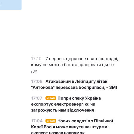
s
17:10
7 серпня: церковне свято сьогодні,
кому не можна багато працювати цього
дня
17:08
Атакований в Лейпцигу літак
"Антонова" перевозив боєприпаси, - ЗМІ
17:07
Попри спеку Україна
УНІАН
експортує електроенергію: чи
загрожують нам відключення
17:04
Нових солдатів з Північної
УНІАН
Кореї Росія може кинути на штурми:
експерт назвав напрямок