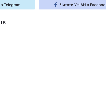
 в Telegram
Читати УНІАН в Faceboo
ІВ