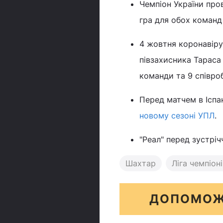
Чемпіон України про
гра для обох команд 
4 жовтня коронавіру
півзахисника Тараса
команди та 9 співроб
Перед матчем в Іспа
новому сезоні УПЛ
.
"Реал" перед зустрі
Шахтар
Ліга чемпіон
ДОПОМОЖ