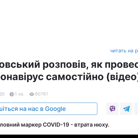
читать на 
овський розповів, як прове
ронавірус самостійно (відео
.20
1 хв.
60761
іться на нас в Google
оловний маркер COVID-19 - втрата нюху.