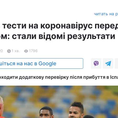
читать на 
 тести на коронавірус пере
м: стали відомі результати
20
1 хв.
1796
іться на нас в Google
оходити додаткову перевірку після прибуття в Ісп