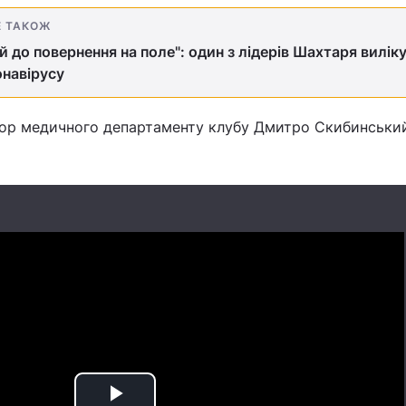
Е ТАКОЖ
й до повернення на поле": один з лідерів Шахтаря вилік
онавірусу
ор медичного департаменту клубу Дмитро Скибинський 