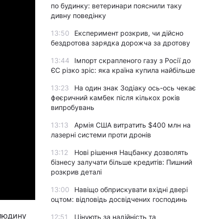
по будинку: ветеринари пояснили таку
дивну поведінку
13:50
Експеримент розкрив, чи дійсно
бездротова зарядка дорожча за дротову
13:44
Імпорт скрапленого газу з Росії до
ЄС різко зріс: яка країна купила найбільше
13:23
На один знак Зодіаку ось-ось чекає
феєричний камбек після кількох років
випробувань
13:13
Армія США витратить $400 млн на
лазерні системи проти дронів
13:12
Нові рішення Нацбанку дозволять
бізнесу залучати більше кредитів: Пишний
розкрив деталі
13:00
Навіщо обприскувати вхідні двері
оцтом: відповідь досвідчених господинь
 людину
12:51
Цінують за надійність та