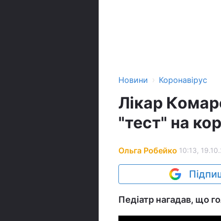
›
Новини
Коронавірус
Лікар Комар
"тест" на ко
Ольга Робейко
10:13, 19.10
Підпиш
Педіатр нагадав, що г