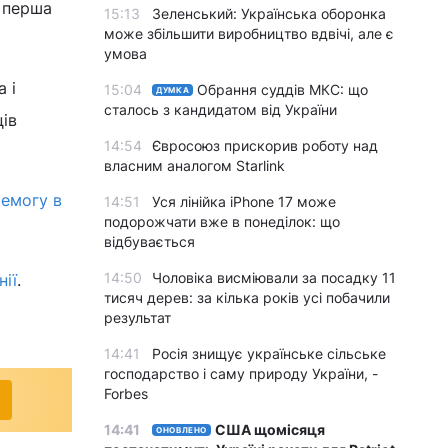
е перша
15:13
Зеленський: Українська оборонка
може збільшити виробництво вдвічі, але є
умова
 і
15:04
Обрання суддів МКС: що
ДУМКА
сталось з кандидатом від України
ців
14:54
Євросоюз прискорив роботу над
власним аналогом Starlink
емогу в
14:51
Уся лінійка iPhone 17 може
подорожчати вже в понеділок: що
відбувається
14:50
Чоловіка висміювали за посадку 11
нії
.
тисяч дерев: за кілька років усі побачили
результат
14:41
Росія знищує українське сільське
господарство і саму природу України, -
Forbes
14:41
США щомісяця
ОНОВЛЕНО