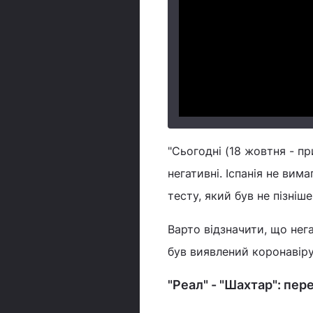
"Сьогодні (18 жовтня - п
негативні. Іспанія не вим
тесту, який був не пізніше
Варто відзначити, що нег
був виявлений коронавіру
"Реал" - "Шахтар": пе