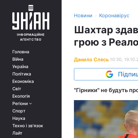
›
Новини
Коронавірус
Шахтар здав
ІНФОРМАЦІЙНЕ
грою з Реало
АГЕНТСТВО
Головна
Данило Слесь
Війна
10:30, 19.10.
Україна
Підпиш
Політика
Економіка
Світ
"Гірники" не будуть пр
Екологія
Регіони
Спорт
Наука
Техно і зв'язок
Лайт