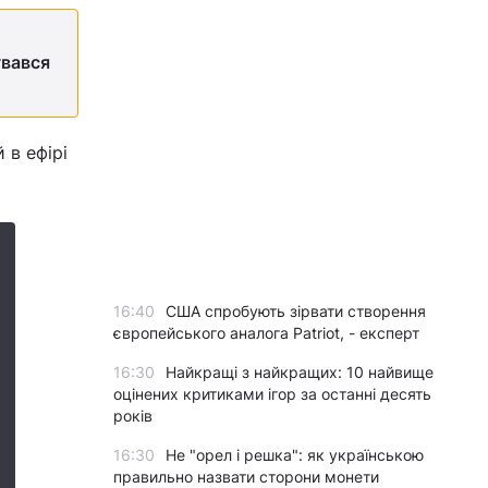
увався
в ефірі
16:40
США спробують зірвати створення
європейського аналога Patriot, - експерт
16:30
Найкращі з найкращих: 10 найвище
оцінених критиками ігор за останні десять
років
16:30
Не "орел і решка": як українською
правильно назвати сторони монети