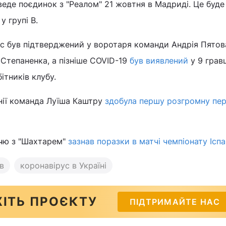
веде поєдинок з "Реалом" 21 жовтня в Мадриді. Це буд
у групі B.
с був підтверджений у воротаря команди Андрія Пятова
 Степаненка, а пізніше COVID-19
був виявлений
у 9 грав
ітників клубу.
нії команда Луїша Каштру
здобула першу розгромну пер
ччю з "Шахтарем"
зазнав поразки в матчі чемпіонату Іспа
ів
коронавірус в Україні
ІТЬ ПРОЄКТУ
ПІДТРИМАЙТЕ НАС