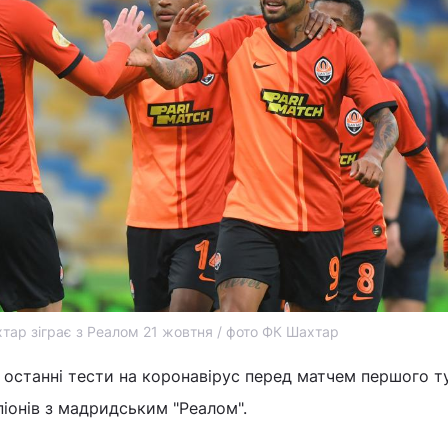
тар зіграє з Реалом 21 жовтня / фото ФК Шахтар
 останні тести на коронавірус перед матчем першого т
піонів з мадридським "Реалом".