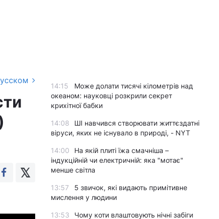
русском
14:15
Може долати тисячі кілометрів над
океаном: науковці розкрили секрет
сти
крихітної бабки
)
14:08
ШІ навчився створювати життєздатні
віруси, яких не існувало в природі, - NYT
14:00
На якій плиті їжа смачніша –
індукційній чи електричній: яка "мотає"
менше світла
13:57
5 звичок, які видають примітивне
мислення у людини
13:53
Чому коти влаштовують нічні забіги