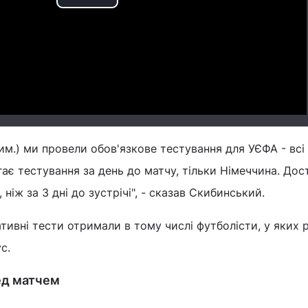
Play
Video
рим.) ми провели обов'язкове тестування для УЄФА - всі
агає тестування за день до матчу, тільки Німеччина. Дос
, ніж за 3 дні до зустрічі", - сказав Скибинський.
ативні тести отримали в тому числі футболісти, у яких 
с.
ред матчем