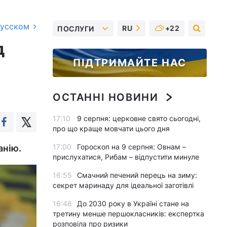
русском
RU
+22
ПОСЛУГИ
д
ПІДТРИМАЙТЕ НАС
ОСТАННІ НОВИНИ
17:10
9 серпня: церковне свято сьогодні,
про що краще мовчати цього дня
17:00
Гороскоп на 9 серпня: Овнам –
анію.
прислухатися, Рибам – відпустити минуле
16:55
Смачний печений перець на зиму:
секрет маринаду для ідеальної заготівлі
16:46
До 2030 року в Україні стане на
третину менше першокласників: експертка
розповіла про ризики