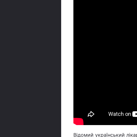
Відомий український ліка