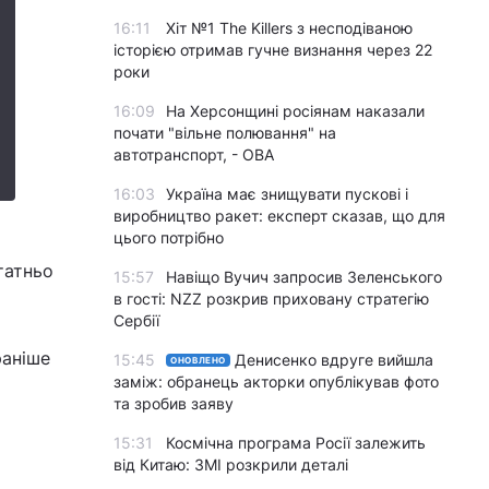
16:11
Хіт №1 The Killers з несподіваною
історією отримав гучне визнання через 22
роки
16:09
На Херсонщині росіянам наказали
почати "вільне полювання" на
автотранспорт, - ОВА
16:03
Україна має знищувати пускові і
виробництво ракет: експерт сказав, що для
цього потрібно
татньо
15:57
Навіщо Вучич запросив Зеленського
в гості: NZZ розкрив приховану стратегію
Сербії
раніше
15:45
Денисенко вдруге вийшла
ОНОВЛЕНО
заміж: обранець акторки опублікував фото
та зробив заяву
15:31
Космічна програма Росії залежить
від Китаю: ЗМІ розкрили деталі