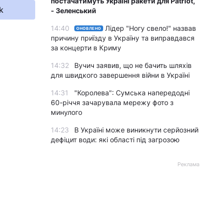
постачатимуть Україні ракети для Patriot,
k
- Зеленський
14:40
Лідер "Ногу свело!" назвав
ОНОВЛЕНО
причину приїзду в Україну та виправдався
за концерти в Криму
14:32
Вучич заявив, що не бачить шляхів
для швидкого завершення війни в Україні
14:31
"Королева": Сумська напередодні
60-річчя зачарувала мережу фото з
минулого
14:23
В Україні може виникнути серйозний
дефіцит води: які області під загрозою
Реклама